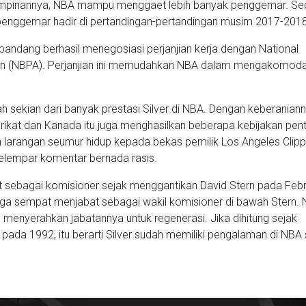
impinannya, NBA mampu menggaet lebih banyak penggemar. Sed
 penggemar hadir di pertandingan-pertandingan musim 2017-2018
dipandang berhasil menegosiasi perjanjian kerja dengan National
ion (NBPA). Perjanjian ini memudahkan NBA dalam mengakomoda
ah sekian dari banyak prestasi Silver di NBA. Dengan keberanianny
rikat dan Kanada itu juga menghasilkan beberapa kebijakan pent
an larangan seumur hidup kepada bekas pemilik Los Angeles Clipp
 melempar komentar bernada rasis.
at sebagai komisioner sejak menggantikan David Stern pada Febr
 juga sempat menjabat sebagai wakil komisioner di bawah Stern.
u menyerahkan jabatannya untuk regenerasi. Jika dihitung sejak
pada 1992, itu berarti Silver sudah memiliki pengalaman di NBA