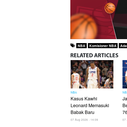
NBA
Komisioner NBA
Ada
RELATED
ARTICLES
NBA
NB
Kasus Kawhi
Ja
Leonard Memasuki
B
Babak Baru
7
07 Aug 2026 - 14:09
07 