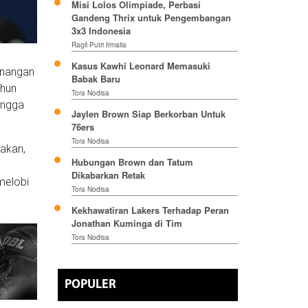
Misi Lolos Olimpiade, Perbasi
Gandeng Thrix untuk Pengembangan
3x3 Indonesia
Ragil Putri Irmalia
Kasus Kawhi Leonard Memasuki
inangan
Babak Baru
ahun
Tora Nodisa
ingga
Jaylen Brown Siap Berkorban Untuk
76ers
Tora Nodisa
akan,
Hubungan Brown dan Tatum
Dikabarkan Retak
melobi
Tora Nodisa
Kekhawatiran Lakers Terhadap Peran
Jonathan Kuminga di Tim
Tora Nodisa
POPULER