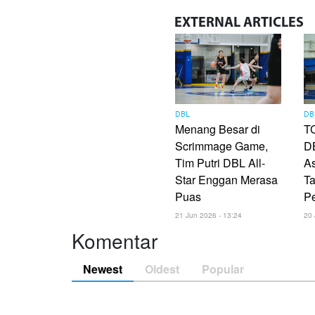
EXTERNAL
ARTICLES
DBL
DB
Menang Besar di
TC
Scrimmage Game,
DB
Tim Putri DBL All-
As
Star Enggan Merasa
Ta
Puas
P
21 Jun 2026 - 13:24
20 
Komentar
Newest
Oldest
Popular