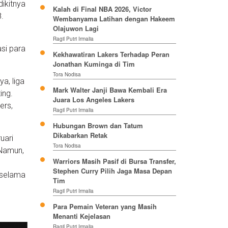
ikitnya
Kalah di Final NBA 2026, Victor
.
Wembanyama Latihan dengan Hakeem
Olajuwon Lagi
Ragil Putri Irmalia
si para
Kekhawatiran Lakers Terhadap Peran
Jonathan Kuminga di Tim
Tora Nodisa
a, liga
Mark Walter Janji Bawa Kembali Era
ing.
Juara Los Angeles Lakers
ers,
Ragil Putri Irmalia
Hubungan Brown dan Tatum
Dikabarkan Retak
uari
Tora Nodisa
 Namun,
Warriors Masih Pasif di Bursa Transfer,
Stephen Curry Pilih Jaga Masa Depan
 selama
Tim
Ragil Putri Irmalia
Para Pemain Veteran yang Masih
Menanti Kejelasan
Ragil Putri Irmalia