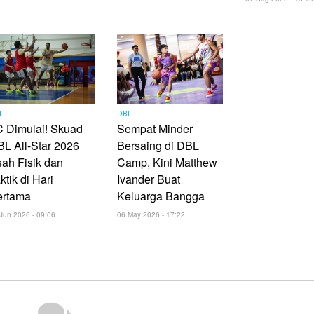
L
DBL
 Dimulai! Skuad
Sempat Minder
L All-Star 2026
Bersaing di DBL
ah Fisik dan
Camp, Kini Matthew
ktik di Hari
Ivander Buat
ertama
Keluarga Bangga
Jun 2026 - 09:06
06 May 2026 - 17:22