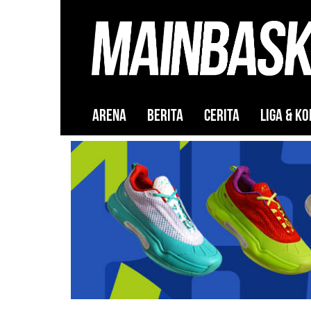
ARENA
BERITA
CERITA
LIGA & KO