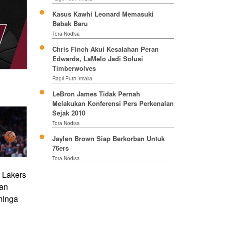
Kasus Kawhi Leonard Memasuki
Babak Baru
Tora Nodisa
Chris Finch Akui Kesalahan Peran
Edwards, LaMelo Jadi Solusi
Timberwolves
Ragil Putri Irmalia
LeBron James Tidak Pernah
Melakukan Konferensi Pers Perkenalan
Sejak 2010
Tora Nodisa
Jaylen Brown Siap Berkorban Untuk
76ers
Tora Nodisa
 Lakers
an
minga