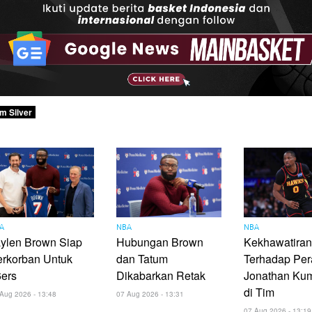
m Silver
A
NBA
NBA
ylen Brown Siap
Hubungan Brown
Kekhawatiran
erkorban Untuk
dan Tatum
Terhadap Per
6ers
Dikabarkan Retak
Jonathan Ku
di Tim
Aug 2026 - 13:48
07 Aug 2026 - 13:31
07 Aug 2026 - 13:19