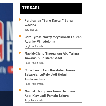
TERBARU
Perpisahan "Sang Kapten" Satya
Wacana
Tora Nodisa
Cara Tyrese Maxey Meyakinkan LeBron
Agar ke Philadelphia
Ragil Putri Irmalia
Mac McClung Tinggalkan AS, Terima
Tawaran Klub Marc Gasol
Ragil Putri Irmalia
Chris Finch Akui Kesalahan Peran
Edwards, LaMelo Jadi Solusi
Timberwolves
Ragil Putri Irmalia
Mychal Thompson Terus Berupaya
Agar Klay Jadi Pemain Lakers
Ragil Putri Irmalia