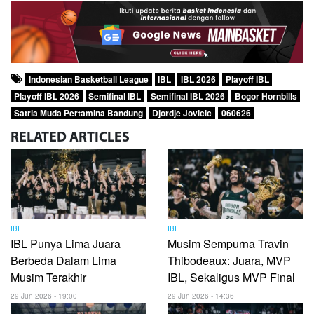
Indonesian Basketball League
IBL
IBL 2026
Playoff IBL
Playoff IBL 2026
Semifinal IBL
Semifinal IBL 2026
Bogor Hornbills
Satria Muda Pertamina Bandung
Djordje Jovicic
060626
RELATED
ARTICLES
IBL
IBL
IBL Punya Lima Juara
Musim Sempurna Travin
Berbeda Dalam Lima
Thibodeaux: Juara, MVP
Musim Terakhir
IBL, Sekaligus MVP Final
29 Jun 2026 - 19:00
29 Jun 2026 - 14:36