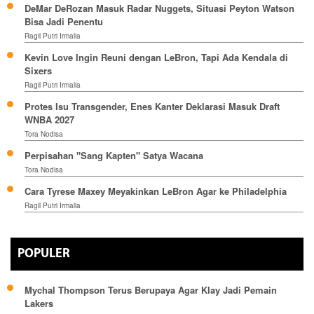
DeMar DeRozan Masuk Radar Nuggets, Situasi Peyton Watson
Bisa Jadi Penentu
Ragil Putri Irmalia
Kevin Love Ingin Reuni dengan LeBron, Tapi Ada Kendala di
Sixers
Ragil Putri Irmalia
Protes Isu Transgender, Enes Kanter Deklarasi Masuk Draft
WNBA 2027
Tora Nodisa
Perpisahan "Sang Kapten" Satya Wacana
Tora Nodisa
Cara Tyrese Maxey Meyakinkan LeBron Agar ke Philadelphia
Ragil Putri Irmalia
POPULER
Mychal Thompson Terus Berupaya Agar Klay Jadi Pemain
Lakers