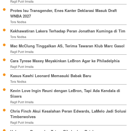
Ragil Putri Irmalia
Protes Isu Transgender, Enes Kanter Deklarasi Masuk Draft
WNBA 2027
Tora Nodisa
Kekhawatiran Lakers Terhadap Peran Jonathan Kuminga di Tim
Tora Nodisa
Mac McClung Tinggalkan AS, Terima Tawaran Klub Marc Gasol
Ragil Putri Irmalia
Cara Tyrese Maxey Meyakinkan LeBron Agar ke Philadelphia
Ragil Putri Irmalia
Kasus Kawhi Leonard Memasuki Babak Baru
Tora Nodisa
Kevin Love Ingin Reuni dengan LeBron, Tapi Ada Kendala di
Sixers
Ragil Putri Irmalia
Chris Finch Akui Kesalahan Peran Edwards, LaMelo Jadi Solusi
Timberwolves
Ragil Putri Irmalia