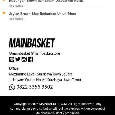
Hubungan Brown dan Tatum Dikabarkan Retak
Tora Nodisa
Jaylen Brown Siap Berkorban Untuk 76ers
Tora Nodisa
@mainbasket
@mainbasketstore
Office:
Mezzanine Level, Surabaya Town Square
Jl. Hayam Wuruk No. 60 Surabaya, Jawa Timur
0822 3356 3502
Copyright © 2026
MAINBASKET.COM
. All Right Reserved. Any
commercial use or distribution without the express written consent of
Mainbasket is strictly prohibited.