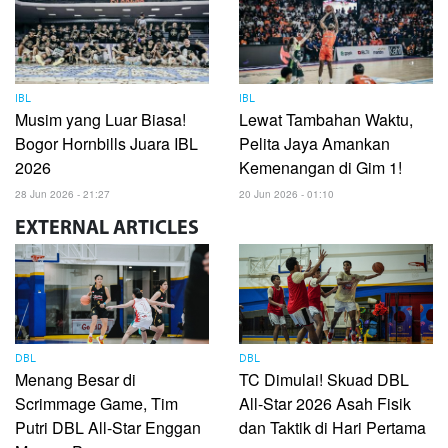
IBL
IBL
Musim yang Luar Biasa!
Lewat Tambahan Waktu,
Bogor Hornbills Juara IBL
Pelita Jaya Amankan
2026
Kemenangan di Gim 1!
28 Jun 2026 - 21:27
20 Jun 2026 - 01:10
EXTERNAL
ARTICLES
DBL
DBL
Menang Besar di
TC Dimulai! Skuad DBL
Scrimmage Game, Tim
All-Star 2026 Asah Fisik
Putri DBL All-Star Enggan
dan Taktik di Hari Pertama