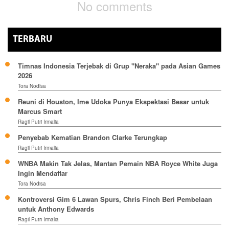
No comments
TERBARU
Timnas Indonesia Terjebak di Grup "Neraka" pada Asian Games
2026
Tora Nodisa
Reuni di Houston, Ime Udoka Punya Ekspektasi Besar untuk
Marcus Smart
Ragil Putri Irmalia
Penyebab Kematian Brandon Clarke Terungkap
Ragil Putri Irmalia
WNBA Makin Tak Jelas, Mantan Pemain NBA Royce White Juga
Ingin Mendaftar
Tora Nodisa
Kontroversi Gim 6 Lawan Spurs, Chris Finch Beri Pembelaan
untuk Anthony Edwards
Ragil Putri Irmalia