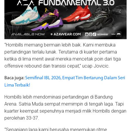
“Hornbills memang bermain lebih baik. Kami membuka
pertandingan terlalu lunak. Terutama di kuarter pertama
ketika di lima menit awal mereka mencetak poin dari tiga
offensive rebound dan transisi cepat,” ucap Jovicic.
Baca juga:
Semifinal IBL 2026, Empat Tim Bertarung Dalam Seri
Lima Terbaik!
Hornbills lebih mendominasi pertandingan di Bandung
Arena. Satria Muda sempat memimpin di tengah laga. Tapi
kuarter keempat sepenuhnya menjadi milik Hornbills dengan
perolehan 33-37.
“Sepanjang laga kami berusaha menemukan ritme