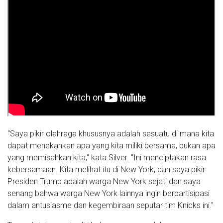
"Saya pikir olahraga khususnya adalah sesuatu di mana kita
dapat menekankan apa yang kita miliki bersama, bukan apa
yang memisahkan kita," kata Silver. "Ini menciptakan rasa
kebersamaan. Kita melihat itu di New York, dan saya pikir
Presiden Trump adalah warga New York sejati dan saya
senang bahwa warga New York lainnya ingin berpartisipasi
dalam antusiasme dan kegembiraan seputar tim Knicks ini."