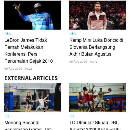
NBA
NBA
LeBron James Tidak
Kamp Mini Luka Doncic di
Pernah Melakukan
Slovenia Berlangsung
Konferensi Pers
Akhir Bulan Agustus
Perkenalan Sejak 2010
06 Aug 2026 - 10:13
06 Aug 2026 - 10:28
EXTERNAL
ARTICLES
DBL
DBL
Menang Besar di
TC Dimulai! Skuad DBL
Scrimmage Game, Tim
All-Star 2026 Asah Fisik