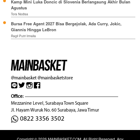
Kamp Mini Luka Doncic di Slovenia Berlangsung Akhir Bulan
Agustus
Tora Nodisa
Bursa Free Agent 2027 Bisa Bergejolak, Ada Curry, Jokic,
Giannis Hingga LeBron
Ragil Putri Irmalia
@mainbasket
@mainbasketstore
Office:
Mezzanine Level, Surabaya Town Square
Jl. Hayam Wuruk No. 60 Surabaya, Jawa Timur
0822 3356 3502
Copyright © 2026
MAINBASKET.COM
. All Right Reserved. Any