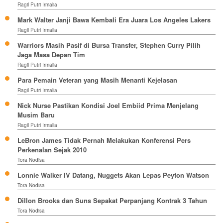
Ragil Putri Irmalia
Mark Walter Janji Bawa Kembali Era Juara Los Angeles Lakers
Ragil Putri Irmalia
Warriors Masih Pasif di Bursa Transfer, Stephen Curry Pilih
Jaga Masa Depan Tim
Ragil Putri Irmalia
Para Pemain Veteran yang Masih Menanti Kejelasan
Ragil Putri Irmalia
Nick Nurse Pastikan Kondisi Joel Embiid Prima Menjelang
Musim Baru
Ragil Putri Irmalia
LeBron James Tidak Pernah Melakukan Konferensi Pers
Perkenalan Sejak 2010
Tora Nodisa
Lonnie Walker IV Datang, Nuggets Akan Lepas Peyton Watson
Tora Nodisa
Dillon Brooks dan Suns Sepakat Perpanjang Kontrak 3 Tahun
Tora Nodisa