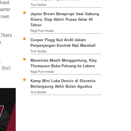
hasil
Tora Nodisa
arter
Jaylen Brown Berapi-api Usai Gabung
Brown
Sixers, Siap Akhiri Puasa Gelar 44
Tahun
Ragil Putri Irmalia
 76ers
Cooper Flagg Ikut Andil dalam
n
Perpanjangan Kontrak Naji Marshall
Tora Nodisa
Mavericks Masih Menggantung, Klay
,
Thompson Buka Peluang ke Lakers
 (tor)
Ragil Putri Irmalia
Kamp Mini Luka Doncic di Slovenia
Berlangsung Akhir Bulan Agustus
Tora Nodisa