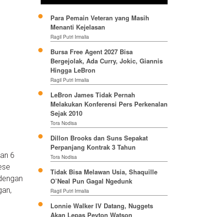
Para Pemain Veteran yang Masih
Menanti Kejelasan
Ragil Putri Irmalia
Bursa Free Agent 2027 Bisa
Bergejolak, Ada Curry, Jokic, Giannis
Hingga LeBron
Ragil Putri Irmalia
LeBron James Tidak Pernah
Melakukan Konferensi Pers Perkenalan
Sejak 2010
Tora Nodisa
Dillon Brooks dan Suns Sepakat
Perpanjang Kontrak 3 Tahun
dan 6
Tora Nodisa
ese
Tidak Bisa Melawan Usia, Shaquille
 dengan
O’Neal Pun Gagal Ngedunk
gan,
Ragil Putri Irmalia
Lonnie Walker IV Datang, Nuggets
Akan Lepas Peyton Watson