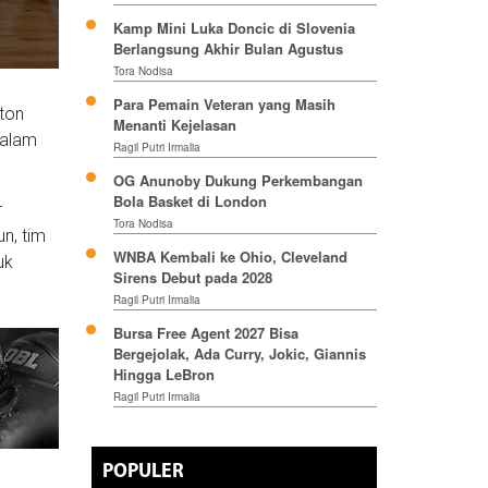
Kamp Mini Luka Doncic di Slovenia
Berlangsung Akhir Bulan Agustus
Tora Nodisa
Para Pemain Veteran yang Masih
ton
Menanti Kejelasan
dalam
Ragil Putri Irmalia
OG Anunoby Dukung Perkembangan
Bola Basket di London
r
Tora Nodisa
n, tim
WNBA Kembali ke Ohio, Cleveland
uk
Sirens Debut pada 2028
Ragil Putri Irmalia
Bursa Free Agent 2027 Bisa
Bergejolak, Ada Curry, Jokic, Giannis
Hingga LeBron
Ragil Putri Irmalia
POPULER