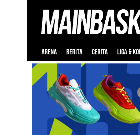
ARENA
BERITA
CERITA
LIGA & KO