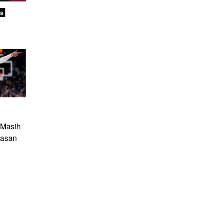
rs
 Masih
lasan