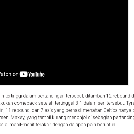
n tertinggi dalam pertandingan tersebut, ditambah 12 rebound 
akukan comeback setelah tertinggal 3-1 dalam seri tersebut. Tyr
 11 rebound, dan 7 asis yang berhasil menahan Celtics hanya
en. Maxey, yang tampil kurang menonjol di sebagian pertandin
s di menit-menit terakhir dengan delapan poin beruntun.