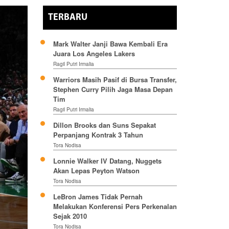
TERBARU
Mark Walter Janji Bawa Kembali Era
Juara Los Angeles Lakers
Ragil Putri Irmalia
Warriors Masih Pasif di Bursa Transfer,
Stephen Curry Pilih Jaga Masa Depan
Tim
Ragil Putri Irmalia
Dillon Brooks dan Suns Sepakat
Perpanjang Kontrak 3 Tahun
Tora Nodisa
Lonnie Walker IV Datang, Nuggets
Akan Lepas Peyton Watson
Tora Nodisa
LeBron James Tidak Pernah
Melakukan Konferensi Pers Perkenalan
Sejak 2010
Tora Nodisa