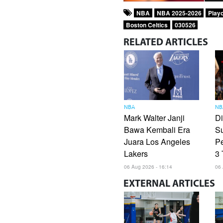
NBA
NBA 2025-2026
Play
Boston Celtics
030526
RELATED
ARTICLES
NBA
NB
Mark Walter Janji
Di
Bawa Kembali Era
S
Juara Los Angeles
Pe
Lakers
3
06 Aug 2026 - 16:14
06 
EXTERNAL
ARTICLES