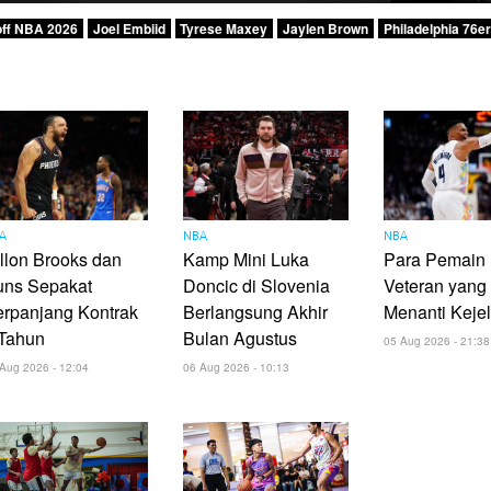
off NBA 2026
Joel Embiid
Tyrese Maxey
Jaylen Brown
Philadelphia 76e
A
NBA
NBA
llon Brooks dan
Kamp Mini Luka
Para Pemain
uns Sepakat
Doncic di Slovenia
Veteran yang
rpanjang Kontrak
Berlangsung Akhir
Menanti Keje
 Tahun
Bulan Agustus
05 Aug 2026 - 21:38
Aug 2026 - 12:04
06 Aug 2026 - 10:13