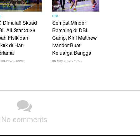
L
DBL
 Dimulai! Skuad
Sempat Minder
L All-Star 2026
Bersaing di DBL
ah Fisik dan
Camp, Kini Matthew
ktik di Hari
Ivander Buat
ertama
Keluarga Bangga
Jun 2026 - 09:06
06 May 2026 - 17:22
No comments