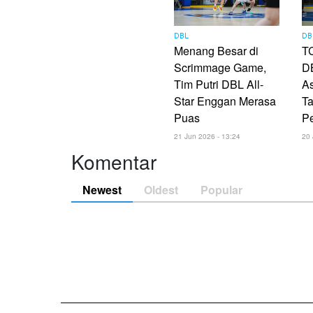
DBL
DB
Menang Besar di
TC
Scrimmage Game,
DB
Tim Putri DBL All-
As
Star Enggan Merasa
Ta
Puas
P
21 Jun 2026 - 13:24
20 
Komentar
Newest
Oldest
Popular