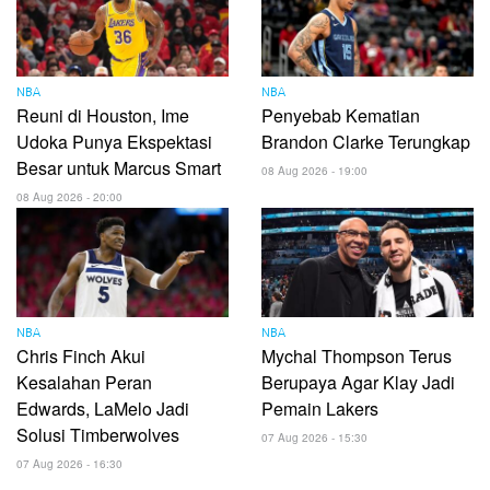
NBA
NBA
Reuni di Houston, Ime
Penyebab Kematian
Udoka Punya Ekspektasi
Brandon Clarke Terungkap
Besar untuk Marcus Smart
08 Aug 2026 - 19:00
08 Aug 2026 - 20:00
NBA
NBA
Chris Finch Akui
Mychal Thompson Terus
Kesalahan Peran
Berupaya Agar Klay Jadi
Edwards, LaMelo Jadi
Pemain Lakers
Solusi Timberwolves
07 Aug 2026 - 15:30
07 Aug 2026 - 16:30