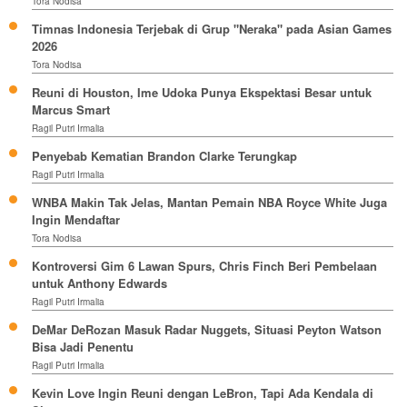
Tora Nodisa
Timnas Indonesia Terjebak di Grup "Neraka" pada Asian Games
2026
Tora Nodisa
Reuni di Houston, Ime Udoka Punya Ekspektasi Besar untuk
Marcus Smart
Ragil Putri Irmalia
Penyebab Kematian Brandon Clarke Terungkap
Ragil Putri Irmalia
WNBA Makin Tak Jelas, Mantan Pemain NBA Royce White Juga
Ingin Mendaftar
Tora Nodisa
Kontroversi Gim 6 Lawan Spurs, Chris Finch Beri Pembelaan
untuk Anthony Edwards
Ragil Putri Irmalia
DeMar DeRozan Masuk Radar Nuggets, Situasi Peyton Watson
Bisa Jadi Penentu
Ragil Putri Irmalia
Kevin Love Ingin Reuni dengan LeBron, Tapi Ada Kendala di