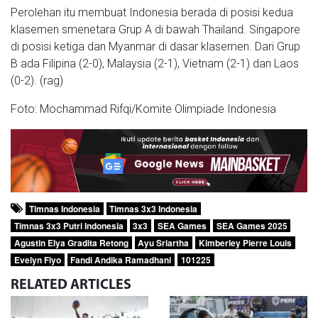
Perolehan itu membuat Indonesia berada di posisi kedua
klasemen smenetara Grup A di bawah Thailand. Singapore
di posisi ketiga dan Myanmar di dasar klasemen. Dari Grup
B ada Filipina (2-0), Malaysia (2-1), Vietnam (2-1) dan Laos
(0-2). (rag)
Foto: Mochammad Rifqi/Komite Olimpiade Indonesia
Timnas Indonesia
Timnas 3x3 Indonesia
Timnas 3x3 Putri Indonesia
3x3
SEA Games
SEA Games 2025
Agustin Elya Gradita Retong
Ayu Sriartha
Kimberley Pierre Louis
Evelyn Fiyo
Fandi Andika Ramadhani
101225
RELATED
ARTICLES