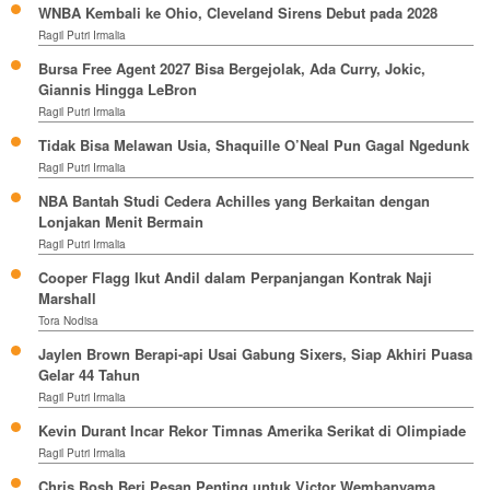
WNBA Kembali ke Ohio, Cleveland Sirens Debut pada 2028
Ragil Putri Irmalia
Bursa Free Agent 2027 Bisa Bergejolak, Ada Curry, Jokic,
Giannis Hingga LeBron
Ragil Putri Irmalia
Tidak Bisa Melawan Usia, Shaquille O’Neal Pun Gagal Ngedunk
Ragil Putri Irmalia
NBA Bantah Studi Cedera Achilles yang Berkaitan dengan
Lonjakan Menit Bermain
Ragil Putri Irmalia
Cooper Flagg Ikut Andil dalam Perpanjangan Kontrak Naji
Marshall
Tora Nodisa
Jaylen Brown Berapi-api Usai Gabung Sixers, Siap Akhiri Puasa
Gelar 44 Tahun
Ragil Putri Irmalia
Kevin Durant Incar Rekor Timnas Amerika Serikat di Olimpiade
Ragil Putri Irmalia
Chris Bosh Beri Pesan Penting untuk Victor Wembanyama