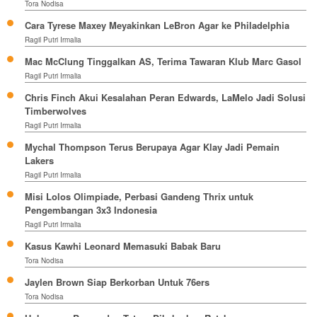
Tora Nodisa
Cara Tyrese Maxey Meyakinkan LeBron Agar ke Philadelphia
Ragil Putri Irmalia
Mac McClung Tinggalkan AS, Terima Tawaran Klub Marc Gasol
Ragil Putri Irmalia
Chris Finch Akui Kesalahan Peran Edwards, LaMelo Jadi Solusi
Timberwolves
Ragil Putri Irmalia
Mychal Thompson Terus Berupaya Agar Klay Jadi Pemain
Lakers
Ragil Putri Irmalia
Misi Lolos Olimpiade, Perbasi Gandeng Thrix untuk
Pengembangan 3x3 Indonesia
Ragil Putri Irmalia
Kasus Kawhi Leonard Memasuki Babak Baru
Tora Nodisa
Jaylen Brown Siap Berkorban Untuk 76ers
Tora Nodisa