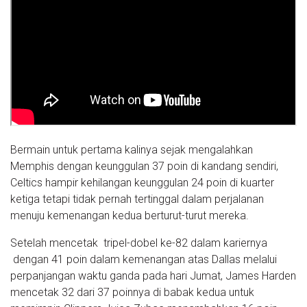
Bermain untuk pertama kalinya sejak mengalahkan
Memphis dengan keunggulan 37 poin di kandang sendiri,
Celtics hampir kehilangan keunggulan 24 poin di kuarter
ketiga tetapi tidak pernah tertinggal dalam perjalanan
menuju kemenangan kedua berturut-turut mereka.
Setelah mencetak tripel-dobel ke-82 dalam kariernya
dengan 41 poin dalam kemenangan atas Dallas melalui
perpanjangan waktu ganda pada hari Jumat, James Harden
mencetak 32 dari 37 poinnya di babak kedua untuk