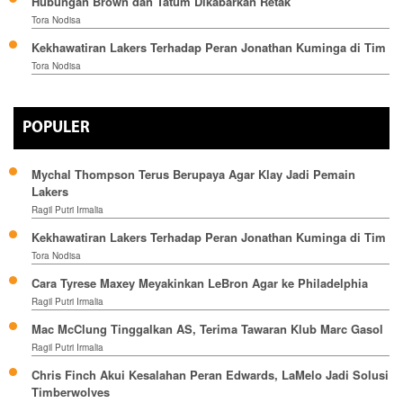
Hubungan Brown dan Tatum Dikabarkan Retak
Tora Nodisa
Kekhawatiran Lakers Terhadap Peran Jonathan Kuminga di Tim
Tora Nodisa
POPULER
Mychal Thompson Terus Berupaya Agar Klay Jadi Pemain
Lakers
Ragil Putri Irmalia
Kekhawatiran Lakers Terhadap Peran Jonathan Kuminga di Tim
Tora Nodisa
Cara Tyrese Maxey Meyakinkan LeBron Agar ke Philadelphia
Ragil Putri Irmalia
Mac McClung Tinggalkan AS, Terima Tawaran Klub Marc Gasol
Ragil Putri Irmalia
Chris Finch Akui Kesalahan Peran Edwards, LaMelo Jadi Solusi
Timberwolves