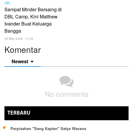
DBL
Sempat Minder Bersaing di
DBL Camp, Kini Matthew
Ivander Buat Keluarga
Bangga
06 May 2026 - 17:22
Komentar
Newest
No comments
TERBARU
Perpisahan "Sang Kapten" Satya Wacana