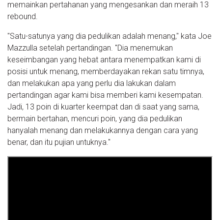
memainkan pertahanan yang mengesankan dan meraih 13
rebound.
"Satu-satunya yang dia pedulikan adalah menang," kata Joe
Mazzulla setelah pertandingan. "Dia menemukan
keseimbangan yang hebat antara menempatkan kami di
posisi untuk menang, memberdayakan rekan satu timnya,
dan melakukan apa yang perlu dia lakukan dalam
pertandingan agar kami bisa memberi kami kesempatan.
Jadi, 13 poin di kuarter keempat dan di saat yang sama,
bermain bertahan, mencuri poin, yang dia pedulikan
hanyalah menang dan melakukannya dengan cara yang
benar, dan itu pujian untuknya."