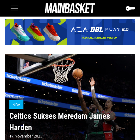
NBA
Celtics Sukses Meredam James
Harden
17 November 2025