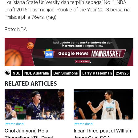
Louisiana State University dan terpilih sebagai No. 1 NBA
Draft 2016 plus menjadi Rookie of the Year 2018 bersama
Philadelphia 76ers. (rag)
Foto: NBA
NBL
NBL Australia
Ben Simmons
Larry Kastelman
250925
RELATED
ARTICLES
Internasional
Internasional
Choi Jun-yong Rela
Incar Three-peat di William
Tinggalkan KBL Demi
Jones Cup, SGA