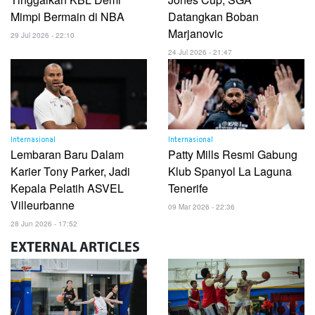
Mimpi Bermain di NBA
Datangkan Boban
Marjanovic
29 Jul 2026 - 22:10
24 Jul 2026 - 21:47
Internasional
Internasional
Lembaran Baru Dalam
Patty Mills Resmi Gabung
Karier Tony Parker, Jadi
Klub Spanyol La Laguna
Kepala Pelatih ASVEL
Tenerife
Villeurbanne
09 Mar 2026 - 22:36
28 Jun 2026 - 17:52
EXTERNAL
ARTICLES