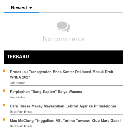
Newest
No comments
TERBARU
Protes Isu Transgender, Enes Kanter Deklarasi Masuk Draft
WNBA 2027
Tora Nodisa
Perpisahan "Sang Kapten" Satya Wacana
Tora Nodisa
Cara Tyrese Maxey Meyakinkan LeBron Agar ke Philadelphia
Ragil Putri Irmalia
Mac McClung Tinggalkan AS, Terima Tawaran Klub Marc Gasol
Ragil Putri Irmalia