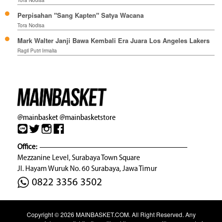
Perpisahan "Sang Kapten" Satya Wacana
Tora Nodisa
Mark Walter Janji Bawa Kembali Era Juara Los Angeles Lakers
Ragil Putri Irmalia
@mainbasket
@mainbasketstore
Office:
Mezzanine Level, Surabaya Town Square
Jl. Hayam Wuruk No. 60 Surabaya, Jawa Timur
0822 3356 3502
Copyright © 2026
MAINBASKET.COM
. All Right Reserved. Any