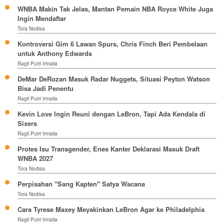
WNBA Makin Tak Jelas, Mantan Pemain NBA Royce White Juga
Ingin Mendaftar
Tora Nodisa
Kontroversi Gim 6 Lawan Spurs, Chris Finch Beri Pembelaan
untuk Anthony Edwards
Ragil Putri Irmalia
DeMar DeRozan Masuk Radar Nuggets, Situasi Peyton Watson
Bisa Jadi Penentu
Ragil Putri Irmalia
Kevin Love Ingin Reuni dengan LeBron, Tapi Ada Kendala di
Sixers
Ragil Putri Irmalia
Protes Isu Transgender, Enes Kanter Deklarasi Masuk Draft
WNBA 2027
Tora Nodisa
Perpisahan "Sang Kapten" Satya Wacana
Tora Nodisa
Cara Tyrese Maxey Meyakinkan LeBron Agar ke Philadelphia
Ragil Putri Irmalia