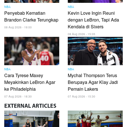
NBA
NBA
Penyebab Kematian
Kevin Love Ingin Reuni
Brandon Clarke Terungkap
dengan LeBron, Tapi Ada
Kendala di Sixers
08 Aug 2026 - 19:00
08 Aug 2026 - 15:05
NBA
NBA
Cara Tyrese Maxey
Mychal Thompson Terus
Meyakinkan LeBron Agar
Berupaya Agar Klay Jadi
ke Philadelphia
Pemain Lakers
07 Aug 2026 - 18:30
07 Aug 2026 - 15:30
EXTERNAL
ARTICLES