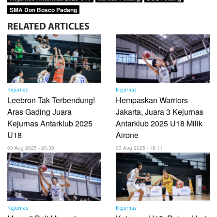
SMA Don Bosco Padang
RELATED
ARTICLES
Kejurnas
Kejurnas
Leebron Tak Terbendung!
Hempaskan Warriors
Aras Gading Juara
Jakarta, Juara 3 Kejurnas
Kejurnas Antarklub 2025
Antarklub 2025 U18 Milik
U18
Airone
03 Aug 2025 - 20:30
03 Aug 2025 - 18:11
Kejurnas
Kejurnas