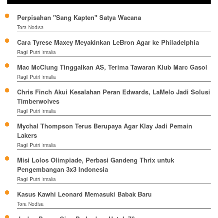
Perpisahan "Sang Kapten" Satya Wacana
Tora Nodisa
Cara Tyrese Maxey Meyakinkan LeBron Agar ke Philadelphia
Ragil Putri Irmalia
Mac McClung Tinggalkan AS, Terima Tawaran Klub Marc Gasol
Ragil Putri Irmalia
Chris Finch Akui Kesalahan Peran Edwards, LaMelo Jadi Solusi
Timberwolves
Ragil Putri Irmalia
Mychal Thompson Terus Berupaya Agar Klay Jadi Pemain
Lakers
Ragil Putri Irmalia
Misi Lolos Olimpiade, Perbasi Gandeng Thrix untuk
Pengembangan 3x3 Indonesia
Ragil Putri Irmalia
Kasus Kawhi Leonard Memasuki Babak Baru
Tora Nodisa