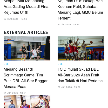
Merpati Bali Menantang
Kejurnas U18: Rekap Hari
Aras Gading Muda di Final
Keenam Putri, Sahabat
Kejurnas U18!
Menang Lagi, GMC Belum
Terhenti
02 Aug 2025 - 19:52
31 Jul 2025 - 15:30
EXTERNAL
ARTICLES
DBL
DBL
Menang Besar di
TC Dimulai! Skuad DBL
Scrimmage Game, Tim
All-Star 2026 Asah Fisik
Putri DBL All-Star Enggan
dan Taktik di Hari Pertama
Merasa Puas
20 Jun 2026 - 09:06
21 Jun 2026 - 13:24