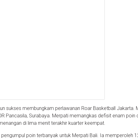
i pun sukses membungkam perlawanan Roar Basketball Jakarta. 
OR Pancasila, Surabaya. Merpati memangkas defisit enam poin d
enangan di lima menit terakhir kuarter keempat.
pengumpul poin terbanyak untuk Merpati Bali. Ia memperoleh 12