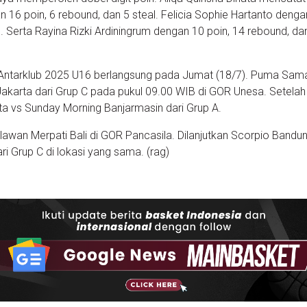
16 poin, 6 rebound, dan 5 steal. Felicia Sophie Hartanto denga
l. Serta Rayina Rizki Ardiningrum dengan 10 poin, 14 rebound, da
s Antarklub 2025 U16 berlangsung pada Jumat (18/7). Puma Sam
karta dari Grup C pada pukul 09.00 WIB di GOR Unesa. Setelah 
ta vs Sunday Morning Banjarmasin dari Grup A.
wan Merpati Bali di GOR Pancasila. Dilanjutkan Scorpio Bandu
i Grup C di lokasi yang sama. (rag)