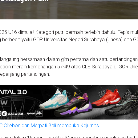
025 U16 dimulai! Kategori putri bermain terlebih dahulu. Tepis mu
g berbeda yaitu GOR Universitas Negeri Surabaya (Unesa) dan 
rlangsung bersamaan dalam gim pertama dan satu pertandingan
irebon meraih kemenangan 57-49 atas CLS Surabaya di GOR Une
sepanjang pertandingan.
 Cirebon dan Merpati Bali membuka Kejurnas
 dalam 15 menit terakhir. Mereka membuka jarak dan berha