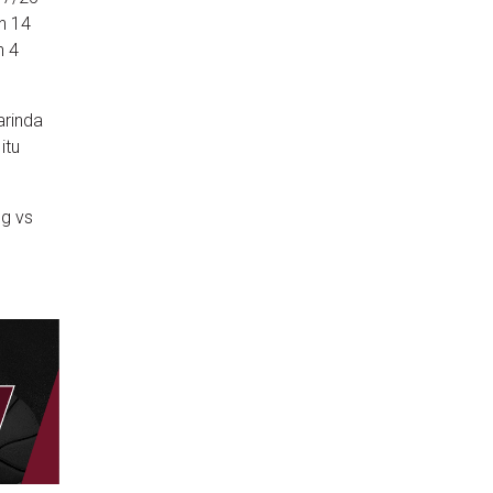
n 14
n 4
arinda
itu
ng vs