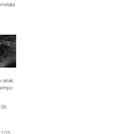
melalui
k-anak,
 tempo
-26.
 7/25