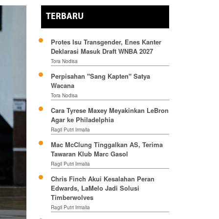
TERBARU
Protes Isu Transgender, Enes Kanter
Deklarasi Masuk Draft WNBA 2027
Tora Nodisa
Perpisahan "Sang Kapten" Satya
Wacana
Tora Nodisa
Cara Tyrese Maxey Meyakinkan LeBron
Agar ke Philadelphia
Ragil Putri Irmalia
Mac McClung Tinggalkan AS, Terima
Tawaran Klub Marc Gasol
Ragil Putri Irmalia
Chris Finch Akui Kesalahan Peran
Edwards, LaMelo Jadi Solusi
Timberwolves
Ragil Putri Irmalia