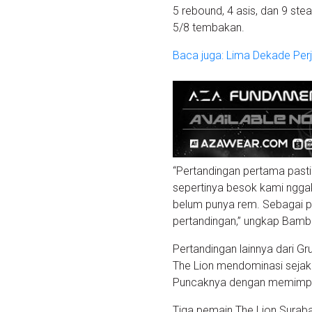
5 rebound, 4 asis, dan 9 st
5/8 tembakan.
Baca juga: Lima Dekade Perj
“Pertandingan pertama pasti 
sepertinya besok kami ngga
belum punya rem. Sebagai pe
pertandingan,” ungkap Bamban
Pertandingan lainnya dari G
The Lion mendominasi sejak 
Puncaknya dengan memimpin
Tiga pemain The Lion Suraba