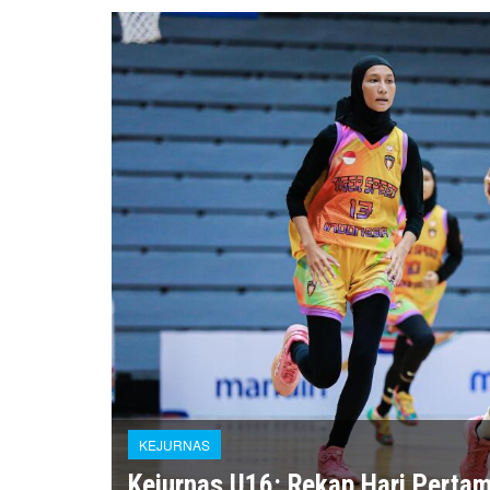
KEJURNAS
Kejurnas U16: Rekap Hari Pertam