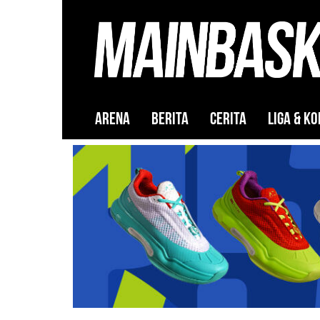
ARENA
BERITA
CERITA
LIGA & KO