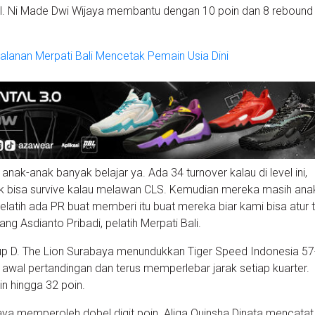
eal. Ni Made Dwi Wijaya membantu dengan 10 poin dan 8 rebound 
alanan Merpati Bali Mencetak Pemain Usia Dini
anak-anak banyak belajar ya. Ada 34 turnover kalau di level ini,
k bisa survive kalau melawan CLS. Kemudian mereka masih ana
latih ada PR buat memberi itu buat mereka biar kami bisa atur
g Asdianto Pribadi, pelatih Merpati Bali.
rup D. The Lion Surabaya menundukkan Tiger Speed Indonesia 57
awal pertandingan dan terus memperlebar jarak setiap kuarter.
 hingga 32 poin.
ya memperoleh dobel digit poin. Aliqa Quinsha Dinata mencatat