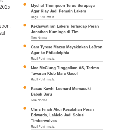
Mychal Thompson Terus Berupaya
 2025
Agar Klay Jadi Pemain Lakers
Ragil Putri Irmalia
ebon.
Kekhawatiran Lakers Terhadap Peran
Jonathan Kuminga di Tim
sul
Tora Nodisa
Cara Tyrese Maxey Meyakinkan LeBron
Agar ke Philadelphia
Ragil Putri Irmalia
Mac McClung Tinggalkan AS, Terima
Tawaran Klub Marc Gasol
Ragil Putri Irmalia
Kasus Kawhi Leonard Memasuki
Babak Baru
Tora Nodisa
Chris Finch Akui Kesalahan Peran
Edwards, LaMelo Jadi Solusi
Timberwolves
Ragil Putri Irmalia