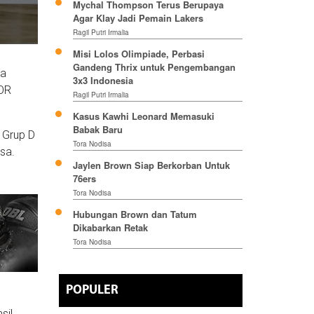
Mychal Thompson Terus Berupaya
Agar Klay Jadi Pemain Lakers
Ragil Putri Irmalia
Misi Lolos Olimpiade, Perbasi
Gandeng Thrix untuk Pengembangan
la
3x3 Indonesia
GOR
Ragil Putri Irmalia
Kasus Kawhi Leonard Memasuki
Babak Baru
 Grup D
Tora Nodisa
sa.
Jaylen Brown Siap Berkorban Untuk
76ers
Tora Nodisa
Hubungan Brown dan Tatum
Dikabarkan Retak
Tora Nodisa
POPULER
sil