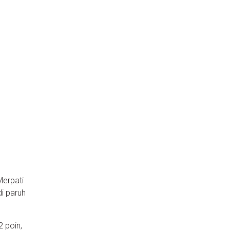
Merpati
i paruh
 poin,