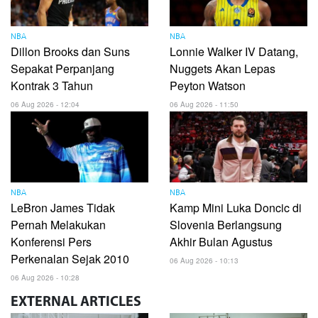
NBA
NBA
Dillon Brooks dan Suns
Lonnie Walker IV Datang,
Sepakat Perpanjang
Nuggets Akan Lepas
Kontrak 3 Tahun
Peyton Watson
06 Aug 2026 - 12:04
06 Aug 2026 - 11:50
NBA
NBA
LeBron James Tidak
Kamp Mini Luka Doncic di
Pernah Melakukan
Slovenia Berlangsung
Konferensi Pers
Akhir Bulan Agustus
Perkenalan Sejak 2010
06 Aug 2026 - 10:13
06 Aug 2026 - 10:28
EXTERNAL
ARTICLES