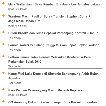
Mark Walter Janji Bawa Kembali Era Juara Los Angeles Lakers
Ragil Putri Irmalia
Warriors Masih Pasif di Bursa Transfer, Stephen Curry Pilih
Jaga Masa Depan Tim
Ragil Putri Irmalia
Dillon Brooks dan Suns Sepakat Perpanjang Kontrak 3 Tahun
Tora Nodisa
Lonnie Walker IV Datang, Nuggets Akan Lepas Peyton Watson
Tora Nodisa
LeBron James Tidak Pernah Melakukan Konferensi Pers
Perkenalan Sejak 2010
Tora Nodisa
Kamp Mini Luka Doncic di Slovenia Berlangsung Akhir Bulan
Agustus
Tora Nodisa
Para Pemain Veteran yang Masih Menanti Kejelasan
Ragil Putri Irmalia
OG Anunoby Dukung Perkembangan Bola Basket di London