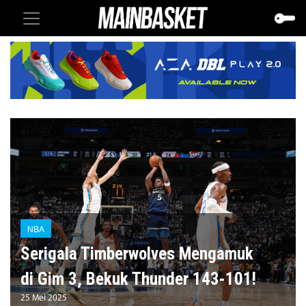
NBA
Serigala Timberwolves Mengamuk
di Gim 3, Bekuk Thunder 143-101!
25 Mei 2025