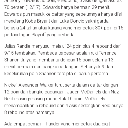
Anthony Edwards 30 poin, 9 rebound, 6 asis dengan akurasi
70 persen (12/17). Edwards hanya bermain 29 menit.
Edwards pun masuk ke daftar yang sebelumnya hanya diisi
mendiang Kobe Bryant dan Luka Doncic yakni garda
berusia 24 tahun atau kurang yang mencetak 30+ poin di 15
pertandingan Playoff yang berbeda.
Julius Randle menyusul melalui 24 poin plus 4 rebound dari
9/15 tembakan. Pembeda terbesar adalah ruki Terrence
Shanon Jr. yang membantu dengan 15 poin selama 13
menit bermain dari bangku cadangan. Sebanyak 9 dari
keseluruhan poin Shannon tercipta di paruh pertama.
Nickeil Alexander-Walker turut serta dalam daftar dengan
12 poin dari bangku cadangan. Jaden McDaniels dan Naz
Reid masing-masing mencetak 10 poin. McDaniels
menambahkan 6 rebound dan 4 asis sedangkan Reid punya
8 rebound atas namanya.
Ada empat pemain Thunder yang mencetak dua digit