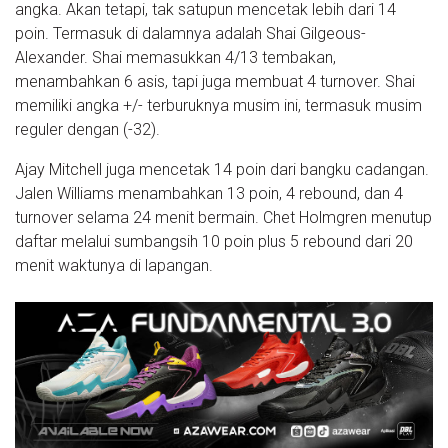
angka. Akan tetapi, tak satupun mencetak lebih dari 14
poin. Termasuk di dalamnya adalah Shai Gilgeous-
Alexander. Shai memasukkan 4/13 tembakan,
menambahkan 6 asis, tapi juga membuat 4 turnover. Shai
memiliki angka +/- terburuknya musim ini, termasuk musim
reguler dengan (-32).
Ajay Mitchell juga mencetak 14 poin dari bangku cadangan.
Jalen Williams menambahkan 13 poin, 4 rebound, dan 4
turnover selama 24 menit bermain. Chet Holmgren menutup
daftar melalui sumbangsih 10 poin plus 5 rebound dari 20
menit waktunya di lapangan.