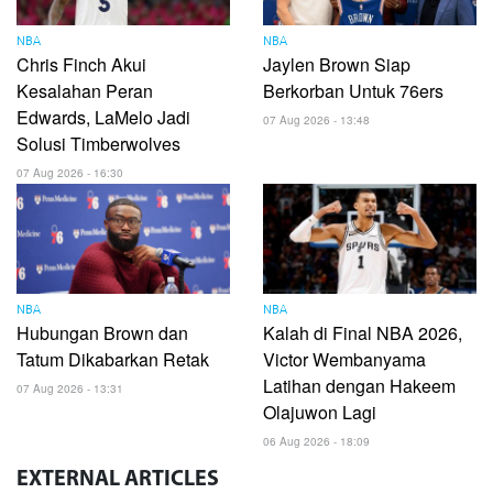
NBA
NBA
Chris Finch Akui
Jaylen Brown Siap
Kesalahan Peran
Berkorban Untuk 76ers
Edwards, LaMelo Jadi
07 Aug 2026 - 13:48
Solusi Timberwolves
07 Aug 2026 - 16:30
NBA
NBA
Hubungan Brown dan
Kalah di Final NBA 2026,
Tatum Dikabarkan Retak
Victor Wembanyama
Latihan dengan Hakeem
07 Aug 2026 - 13:31
Olajuwon Lagi
06 Aug 2026 - 18:09
EXTERNAL
ARTICLES