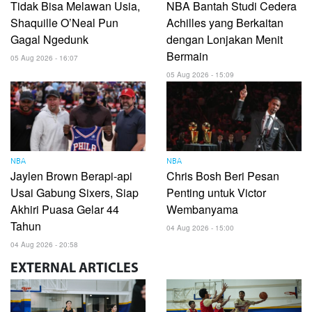
Tidak Bisa Melawan Usia,
NBA Bantah Studi Cedera
Shaquille O’Neal Pun
Achilles yang Berkaitan
Gagal Ngedunk
dengan Lonjakan Menit
Bermain
05 Aug 2026 - 16:07
05 Aug 2026 - 15:09
NBA
NBA
Jaylen Brown Berapi-api
Chris Bosh Beri Pesan
Usai Gabung Sixers, Siap
Penting untuk Victor
Akhiri Puasa Gelar 44
Wembanyama
Tahun
04 Aug 2026 - 15:00
04 Aug 2026 - 20:58
EXTERNAL
ARTICLES