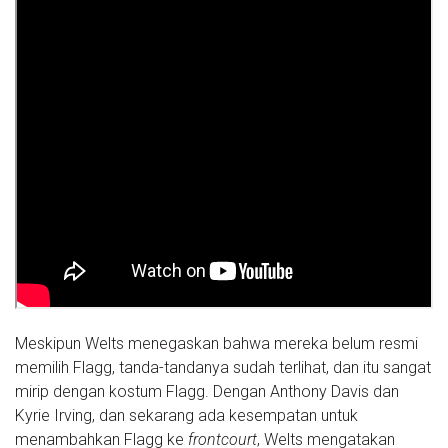
Meskipun Welts menegaskan bahwa mereka belum resmi
memilih Flagg, tanda-tandanya sudah terlihat, dan itu sangat
mirip dengan kostum Flagg. Dengan Anthony Davis dan
Kyrie Irving, dan sekarang ada kesempatan untuk
menambahkan Flagg ke
frontcourt
, Welts mengatakan