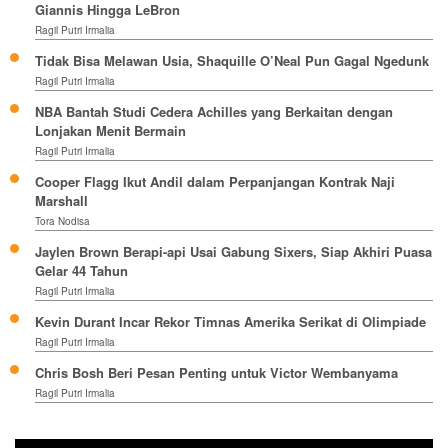
Giannis Hingga LeBron
Ragil Putri Irmalia
Tidak Bisa Melawan Usia, Shaquille O’Neal Pun Gagal Ngedunk
Ragil Putri Irmalia
NBA Bantah Studi Cedera Achilles yang Berkaitan dengan
Lonjakan Menit Bermain
Ragil Putri Irmalia
Cooper Flagg Ikut Andil dalam Perpanjangan Kontrak Naji
Marshall
Tora Nodisa
Jaylen Brown Berapi-api Usai Gabung Sixers, Siap Akhiri Puasa
Gelar 44 Tahun
Ragil Putri Irmalia
Kevin Durant Incar Rekor Timnas Amerika Serikat di Olimpiade
Ragil Putri Irmalia
Chris Bosh Beri Pesan Penting untuk Victor Wembanyama
Ragil Putri Irmalia