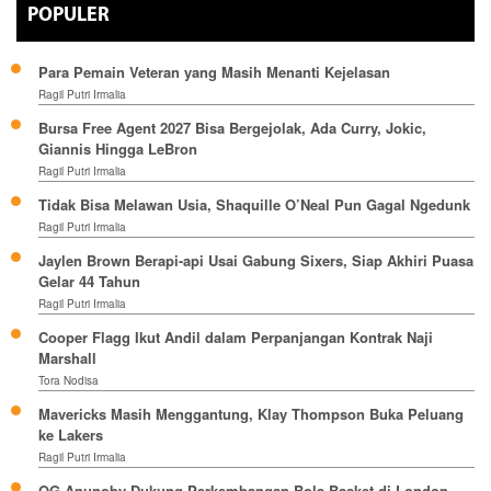
POPULER
Para Pemain Veteran yang Masih Menanti Kejelasan
Ragil Putri Irmalia
Bursa Free Agent 2027 Bisa Bergejolak, Ada Curry, Jokic,
Giannis Hingga LeBron
Ragil Putri Irmalia
Tidak Bisa Melawan Usia, Shaquille O’Neal Pun Gagal Ngedunk
Ragil Putri Irmalia
Jaylen Brown Berapi-api Usai Gabung Sixers, Siap Akhiri Puasa
Gelar 44 Tahun
Ragil Putri Irmalia
Cooper Flagg Ikut Andil dalam Perpanjangan Kontrak Naji
Marshall
Tora Nodisa
Mavericks Masih Menggantung, Klay Thompson Buka Peluang
ke Lakers
Ragil Putri Irmalia
OG Anunoby Dukung Perkembangan Bola Basket di London