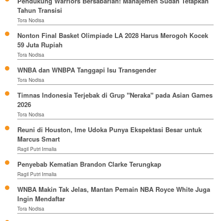
Pendukung Warriors Bersabarlah! Manajemen Sudah Tetapkan
Tahun Transisi
Tora Nodisa
Nonton Final Basket Olimpiade LA 2028 Harus Merogoh Kocek
59 Juta Rupiah
Tora Nodisa
WNBA dan WNBPA Tanggapi Isu Transgender
Tora Nodisa
Timnas Indonesia Terjebak di Grup "Neraka" pada Asian Games
2026
Tora Nodisa
Reuni di Houston, Ime Udoka Punya Ekspektasi Besar untuk
Marcus Smart
Ragil Putri Irmalia
Penyebab Kematian Brandon Clarke Terungkap
Ragil Putri Irmalia
WNBA Makin Tak Jelas, Mantan Pemain NBA Royce White Juga
Ingin Mendaftar
Tora Nodisa