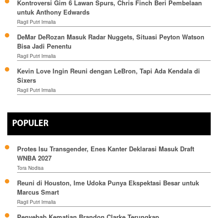
Kontroversi Gim 6 Lawan Spurs, Chris Finch Beri Pembelaan
untuk Anthony Edwards
Ragil Putri Irmalia
DeMar DeRozan Masuk Radar Nuggets, Situasi Peyton Watson
Bisa Jadi Penentu
Ragil Putri Irmalia
Kevin Love Ingin Reuni dengan LeBron, Tapi Ada Kendala di
Sixers
Ragil Putri Irmalia
POPULER
Protes Isu Transgender, Enes Kanter Deklarasi Masuk Draft
WNBA 2027
Tora Nodisa
Reuni di Houston, Ime Udoka Punya Ekspektasi Besar untuk
Marcus Smart
Ragil Putri Irmalia
Penyebab Kematian Brandon Clarke Terungkap