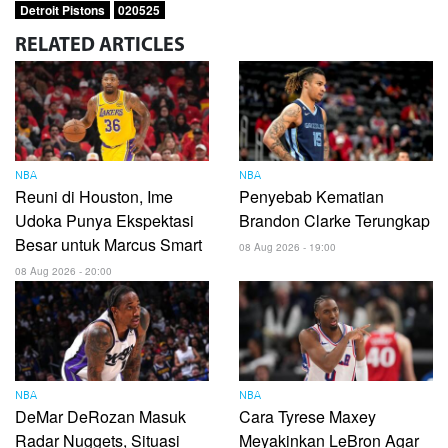
Detroit Pistons
020525
RELATED
ARTICLES
NBA
NBA
Reuni di Houston, Ime
Penyebab Kematian
Udoka Punya Ekspektasi
Brandon Clarke Terungkap
Besar untuk Marcus Smart
08 Aug 2026 - 19:00
08 Aug 2026 - 20:00
NBA
NBA
DeMar DeRozan Masuk
Cara Tyrese Maxey
Radar Nuggets, Situasi
Meyakinkan LeBron Agar