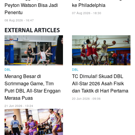
Peyton Watson Bisa Jadi
ke Philadelphia
Penentu
07 Aug 2026 - 18:30
08 Aug 2026 - 16:47
EXTERNAL
ARTICLES
DBL
DBL
Menang Besar di
TC Dimulai! Skuad DBL
Scrimmage Game, Tim
All-Star 2026 Asah Fisik
Putri DBL All-Star Enggan
dan Taktik di Hari Pertama
Merasa Puas
20 Jun 2026 - 09:06
21 Jun 2026 - 13:24