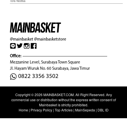
Tora Nodisa
@mainbasket
@mainbasketstore
Office:
Mezzanine Level, Surabaya Town Square
Jl. Hayam Wuruk No. 60 Surabaya, Jawa Timur
0822 3356 3502
Copyright © 2026
MAINBASKET.COM
. All Right Reserved. Any
commercial use or distribution without the express written consent of
Mainbasket is strictly prohibited.
Home
|
Privacy Policy
|
Top Articles
|
MainSepeda
|
DBL ID