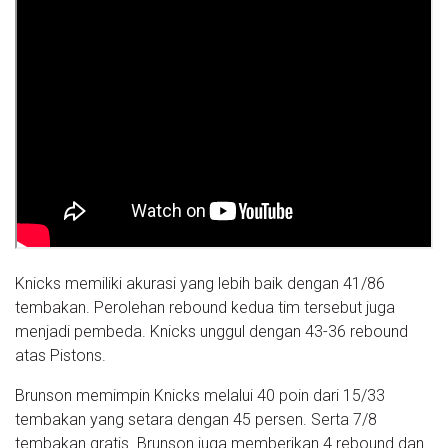
Knicks memiliki akurasi yang lebih baik dengan 41/86
tembakan. Perolehan rebound kedua tim tersebut juga
menjadi pembeda. Knicks unggul dengan 43-36 rebound
atas Pistons.
Brunson memimpin Knicks melalui 40 poin dari 15/33
tembakan yang setara dengan 45 persen. Serta 7/8
tembakan gratis. Brunson juga memberikan 4 rebound dan