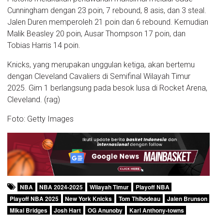
Cunningham dengan 23 poin, 7 rebound, 8 asis, dan 3 steal.
Jalen Duren memperoleh 21 poin dan 6 rebound. Kemudian
Malik Beasley 20 poin, Ausar Thompson 17 poin, dan
Tobias Harris 14 poin.
Knicks, yang merupakan unggulan ketiga, akan bertemu
dengan Cleveland Cavaliers di Semifinal Wilayah Timur
2025. Gim 1 berlangsung pada besok lusa di Rocket Arena,
Cleveland. (rag)
Foto: Getty Images
NBA
NBA 2024-2025
Wilayah Timur
Playoff NBA
Playoff NBA 2025
New York Knicks
Tom Thibodeau
Jalen Brunson
Mikal Bridges
Josh Hart
OG Anunoby
Karl Anthony-towns