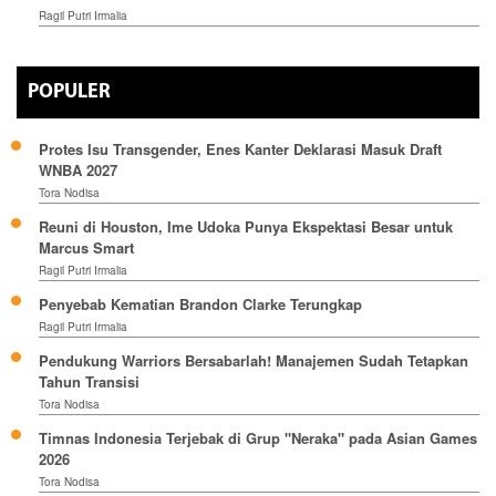
Ragil Putri Irmalia
POPULER
Protes Isu Transgender, Enes Kanter Deklarasi Masuk Draft
WNBA 2027
Tora Nodisa
Reuni di Houston, Ime Udoka Punya Ekspektasi Besar untuk
Marcus Smart
Ragil Putri Irmalia
Penyebab Kematian Brandon Clarke Terungkap
Ragil Putri Irmalia
Pendukung Warriors Bersabarlah! Manajemen Sudah Tetapkan
Tahun Transisi
Tora Nodisa
Timnas Indonesia Terjebak di Grup "Neraka" pada Asian Games
2026
Tora Nodisa