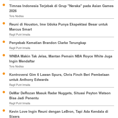
Timnas Indonesia Terjebak di Grup "Neraka" pada Asian Games
2026
Tora Nodisa
Reuni di Houston, Ime Udoka Punya Ekspektasi Besar untuk
Marcus Smart
Ragil Putri Irmalia
Penyebab Kematian Brandon Clarke Terungkap
Ragil Putri Irmalia
WNBA Makin Tak Jelas, Mantan Pemain NBA Royce White Juga
Ingin Mendaftar
Tora Nodisa
Kontroversi Gim 6 Lawan Spurs, Chris Finch Beri Pembelaan
untuk Anthony Edwards
Ragil Putri Irmalia
DeMar DeRozan Masuk Radar Nuggets, Situasi Peyton Watson
Bisa Jadi Penentu
Ragil Putri Irmalia
Kevin Love Ingin Reuni dengan LeBron, Tapi Ada Kendala di
Sixers