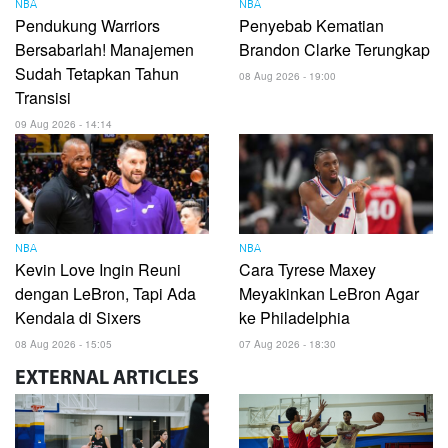
NBA
NBA
Pendukung Warriors
Penyebab Kematian
Bersabarlah! Manajemen
Brandon Clarke Terungkap
Sudah Tetapkan Tahun
08 Aug 2026 - 19:00
Transisi
09 Aug 2026 - 14:14
NBA
NBA
Kevin Love Ingin Reuni
Cara Tyrese Maxey
dengan LeBron, Tapi Ada
Meyakinkan LeBron Agar
Kendala di Sixers
ke Philadelphia
08 Aug 2026 - 15:05
07 Aug 2026 - 18:30
EXTERNAL
ARTICLES