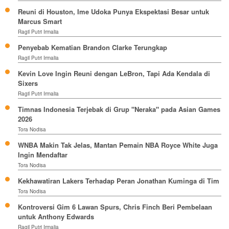
Reuni di Houston, Ime Udoka Punya Ekspektasi Besar untuk
Marcus Smart
Ragil Putri Irmalia
Penyebab Kematian Brandon Clarke Terungkap
Ragil Putri Irmalia
Kevin Love Ingin Reuni dengan LeBron, Tapi Ada Kendala di
Sixers
Ragil Putri Irmalia
Timnas Indonesia Terjebak di Grup "Neraka" pada Asian Games
2026
Tora Nodisa
WNBA Makin Tak Jelas, Mantan Pemain NBA Royce White Juga
Ingin Mendaftar
Tora Nodisa
Kekhawatiran Lakers Terhadap Peran Jonathan Kuminga di Tim
Tora Nodisa
Kontroversi Gim 6 Lawan Spurs, Chris Finch Beri Pembelaan
untuk Anthony Edwards
Ragil Putri Irmalia