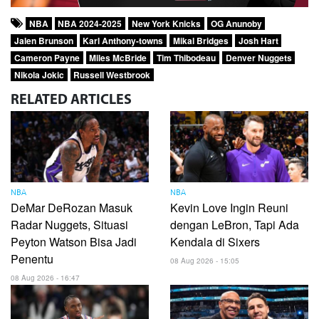
NBA
NBA 2024-2025
New York Knicks
OG Anunoby
Jalen Brunson
Karl Anthony-towns
Mikal Bridges
Josh Hart
Cameron Payne
Miles McBride
Tim Thibodeau
Denver Nuggets
Nikola Jokic
Russell Westbrook
RELATED
ARTICLES
NBA
NBA
DeMar DeRozan Masuk
Kevin Love Ingin Reuni
Radar Nuggets, Situasi
dengan LeBron, Tapi Ada
Peyton Watson Bisa Jadi
Kendala di Sixers
Penentu
08 Aug 2026 - 15:05
08 Aug 2026 - 16:47