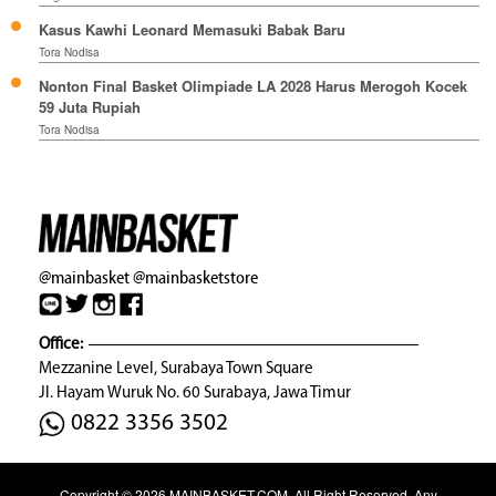
Kasus Kawhi Leonard Memasuki Babak Baru
Tora Nodisa
Nonton Final Basket Olimpiade LA 2028 Harus Merogoh Kocek
59 Juta Rupiah
Tora Nodisa
@mainbasket
@mainbasketstore
Office:
Mezzanine Level, Surabaya Town Square
Jl. Hayam Wuruk No. 60 Surabaya, Jawa Timur
0822 3356 3502
Copyright © 2026
MAINBASKET.COM
. All Right Reserved. Any