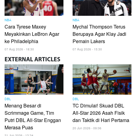
NBA
NBA
Cara Tyrese Maxey
Mychal Thompson Terus
Meyakinkan LeBron Agar
Berupaya Agar Klay Jadi
ke Philadelphia
Pemain Lakers
07 Aug 2026 - 18:30
07 Aug 2026 - 15:30
EXTERNAL
ARTICLES
DBL
DBL
Menang Besar di
TC Dimulai! Skuad DBL
Scrimmage Game, Tim
All-Star 2026 Asah Fisik
Putri DBL All-Star Enggan
dan Taktik di Hari Pertama
Merasa Puas
20 Jun 2026 - 09:06
21 Jun 2026 - 13:24