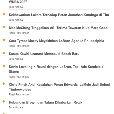
WNBA 2027
Tora Nodisa
Kekhawatiran Lakers Terhadap Peran Jonathan Kuminga di Tim
Tora Nodisa
Mac McClung Tinggalkan AS, Terima Tawaran Klub Marc Gasol
Ragil Putri Irmalia
Cara Tyrese Maxey Meyakinkan LeBron Agar ke Philadelphia
Ragil Putri Irmalia
Kasus Kawhi Leonard Memasuki Babak Baru
Tora Nodisa
Kevin Love Ingin Reuni dengan LeBron, Tapi Ada Kendala di
Sixers
Ragil Putri Irmalia
Chris Finch Akui Kesalahan Peran Edwards, LaMelo Jadi Solusi
Timberwolves
Ragil Putri Irmalia
Hubungan Brown dan Tatum Dikabarkan Retak
Tora Nodisa