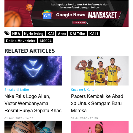
NBA
Kyrie Irving
KAI
Anta
KAI Tribe
KAI 1
Dallas Mavericks
140924
RELATED
ARTICLES
Sneaker & Kultur
Sneaker & Kultur
Nike Rilis Logo Alien,
Pacers Kembali ke Abad
Victor Wembanyama
20 Untuk Seragam Baru
Resmi Punya Sepatu Khas
Mereka
01 Aug 2026 - 14:55
31 Jul 2026 - 20:39