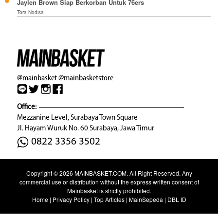
Jaylen Brown Siap Berkorban Untuk 76ers
Tora Nodisa
@mainbasket
@mainbasketstore
Office:
Mezzanine Level, Surabaya Town Square
Jl. Hayam Wuruk No. 60 Surabaya, Jawa Timur
0822 3356 3502
Copyright © 2026
MAINBASKET.COM
. All Right Reserved. Any
commercial use or distribution without the express written consent of
Mainbasket is strictly prohibited.
Home
|
Privacy Policy
|
Top Articles
|
MainSepeda
|
DBL ID