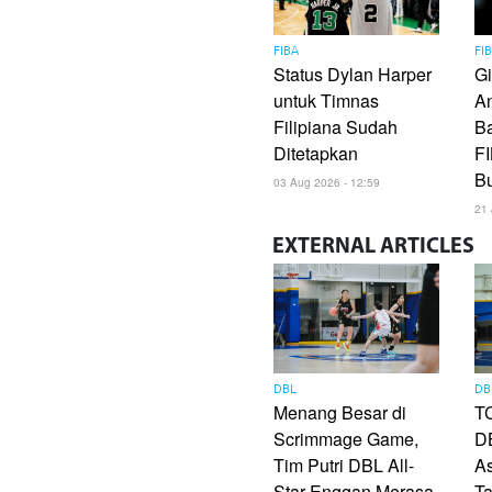
FIBA
FI
Status Dylan Harper
Gi
untuk Timnas
A
Filipiana Sudah
Ba
Ditetapkan
F
B
03 Aug 2026 - 12:59
21 
EXTERNAL
ARTICLES
DBL
DB
Menang Besar di
TC
Scrimmage Game,
DB
Tim Putri DBL All-
As
Star Enggan Merasa
Ta