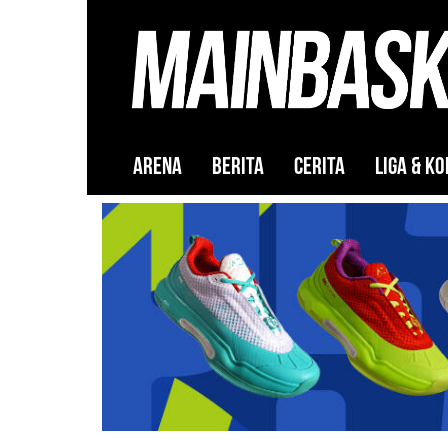
ARENA
BERITA
CERITA
LIGA & KO