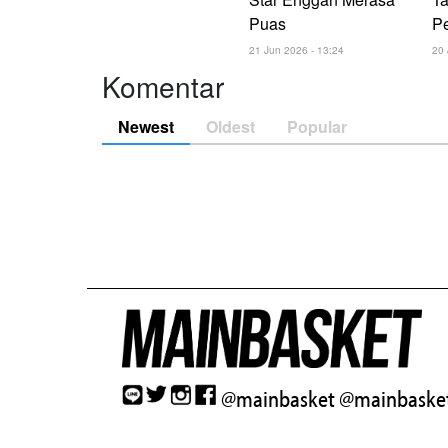
Puas
P
21 Jun 2026 - 13:24
20 
Komentar
Newest
Oldest
Popular
@mainbasket
@mainbasket