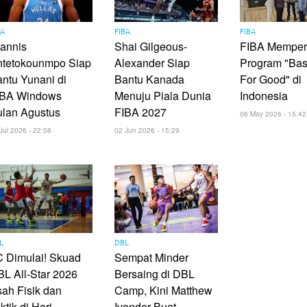
BA
FIBA
FIBA
annis
Shai Gilgeous-
FIBA Memper
ntetokounmpo Siap
Alexander Siap
Program "Bas
ntu Yunani di
Bantu Kanada
For Good" di
IBA Windows
Menuju Piala Dunia
Indonesia
ulan Agustus
FIBA 2027
06 May 2026 - 15:42
Jul 2026 - 22:08
02 Jun 2026 - 15:29
L
DBL
 Dimulai! Skuad
Sempat Minder
L All-Star 2026
Bersaing di DBL
ah Fisik dan
Camp, Kini Matthew
ktik di Hari
Ivander Buat