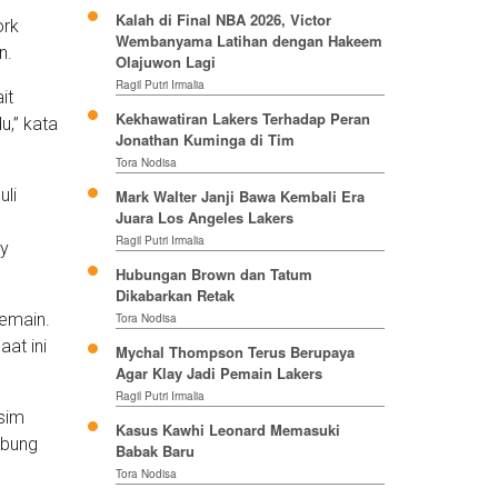
Kalah di Final NBA 2026, Victor
ork
Wembanyama Latihan dengan Hakeem
n.
Olajuwon Lagi
Ragil Putri Irmalia
it
Kekhawatiran Lakers Terhadap Peran
u,” kata
Jonathan Kuminga di Tim
Tora Nodisa
uli
Mark Walter Janji Bawa Kembali Era
Juara Los Angeles Lakers
n
Ragil Putri Irmalia
oy
Hubungan Brown dan Tatum
Dikabarkan Retak
emain.
Tora Nodisa
aat ini
Mychal Thompson Terus Berupaya
Agar Klay Jadi Pemain Lakers
Ragil Putri Irmalia
sim
Kasus Kawhi Leonard Memasuki
abung
Babak Baru
Tora Nodisa