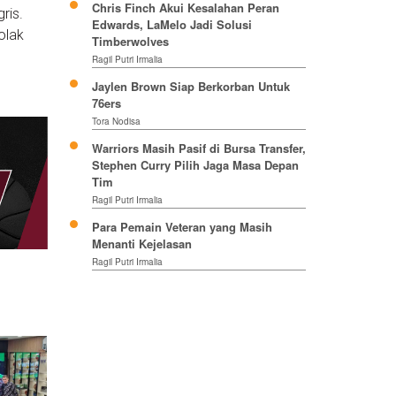
Chris Finch Akui Kesalahan Peran
ris.
Edwards, LaMelo Jadi Solusi
olak
Timberwolves
Ragil Putri Irmalia
Jaylen Brown Siap Berkorban Untuk
76ers
Tora Nodisa
Warriors Masih Pasif di Bursa Transfer,
Stephen Curry Pilih Jaga Masa Depan
Tim
Ragil Putri Irmalia
Para Pemain Veteran yang Masih
Menanti Kejelasan
Ragil Putri Irmalia