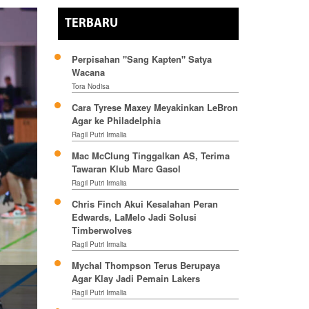
TERBARU
Perpisahan "Sang Kapten" Satya
Wacana
Tora Nodisa
Cara Tyrese Maxey Meyakinkan LeBron
Agar ke Philadelphia
Ragil Putri Irmalia
Mac McClung Tinggalkan AS, Terima
Tawaran Klub Marc Gasol
Ragil Putri Irmalia
Chris Finch Akui Kesalahan Peran
Edwards, LaMelo Jadi Solusi
Timberwolves
Ragil Putri Irmalia
Mychal Thompson Terus Berupaya
Agar Klay Jadi Pemain Lakers
Ragil Putri Irmalia