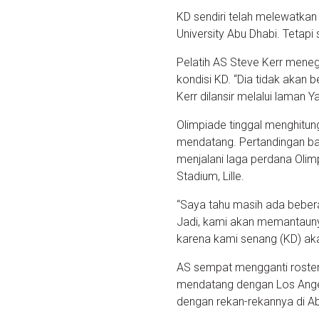
KD sendiri telah melewatkan 
University Abu Dhabi. Tetapi 
Pelatih AS Steve Kerr mene
kondisi KD. “Dia tidak akan be
Kerr dilansir melalui laman 
Olimpiade tinggal menghitun
mendatang. Pertandingan ba
menjalani laga perdana Olim
Stadium, Lille.
“Saya tahu masih ada bebe
Jadi, kami akan memantaunya 
karena kami senang (KD) akan 
AS sempat mengganti roster
mendatang dengan Los Angele
dengan rekan-rekannya di Ab