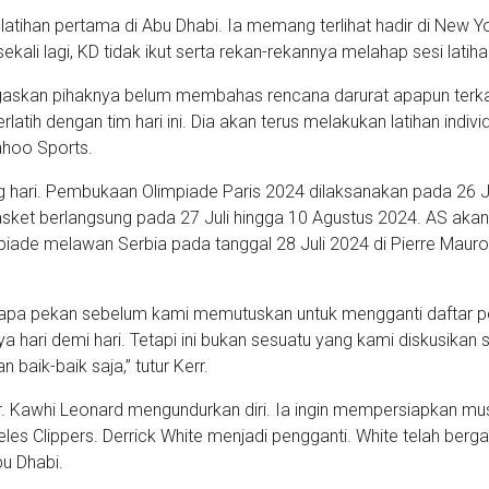
latihan pertama di Abu Dhabi. Ia memang terlihat hadir di New Y
sekali lagi, KD tidak ikut serta rekan-rekannya melahap sesi latiha
gaskan pihaknya belum membahas rencana darurat apapun terka
rlatih dengan tim hari ini. Dia akan terus melakukan latihan individ
Yahoo Sports.
g hari. Pembukaan Olimpiade Paris 2024 dilaksanakan pada 26 J
sket berlangsung pada 27 Juli hingga 10 Agustus 2024. AS aka
piade melawan Serbia pada tanggal 28 Juli 2024 di Pierre Maur
rapa pekan sebelum kami memutuskan untuk mengganti daftar p
hari demi hari. Tetapi ini bukan sesuatu yang kami diskusikan s
baik-baik saja,” tutur Kerr.
. Kawhi Leonard mengundurkan diri. Ia ingin mempersiapkan mu
s Clippers. Derrick White menjadi pengganti. White telah berg
u Dhabi.