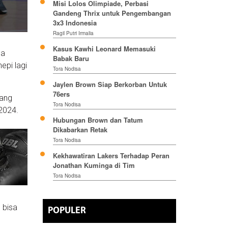
Misi Lolos Olimpiade, Perbasi
Gandeng Thrix untuk Pengembangan
3x3 Indonesia
Ragil Putri Irmalia
Kasus Kawhi Leonard Memasuki
ba
Babak Baru
epi lagi
Tora Nodisa
Jaylen Brown Siap Berkorban Untuk
76ers
yang
Tora Nodisa
 2024.
Hubungan Brown dan Tatum
Dikabarkan Retak
Tora Nodisa
Kekhawatiran Lakers Terhadap Peran
Jonathan Kuminga di Tim
Tora Nodisa
 bisa
POPULER