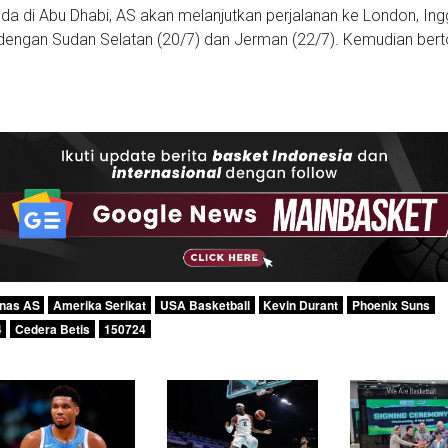
a di Abu Dhabi, AS akan melanjutkan perjalanan ke London, Ingg
dengan Sudan Selatan (20/7) dan Jerman (22/7). Kemudian bert
nas AS
Amerika Serikat
USA Basketball
Kevin Durant
Phoenix Suns
4
Cedera Betis
150724