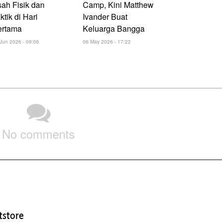
ah Fisik dan
Camp, Kini Matthew
ktik di Hari
Ivander Buat
ertama
Keluarga Bangga
Jun 2026 - 09:06
06 May 2026 - 17:22
No comments
store