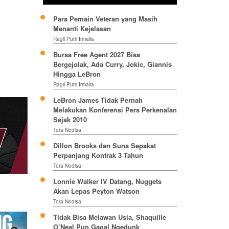
Para Pemain Veteran yang Masih
Menanti Kejelasan
Ragil Putri Irmalia
Bursa Free Agent 2027 Bisa
Bergejolak, Ada Curry, Jokic, Giannis
Hingga LeBron
Ragil Putri Irmalia
LeBron James Tidak Pernah
Melakukan Konferensi Pers Perkenalan
Sejak 2010
Tora Nodisa
Dillon Brooks dan Suns Sepakat
Perpanjang Kontrak 3 Tahun
Tora Nodisa
Lonnie Walker IV Datang, Nuggets
Akan Lepas Peyton Watson
Tora Nodisa
Tidak Bisa Melawan Usia, Shaquille
O’Neal Pun Gagal Ngedunk