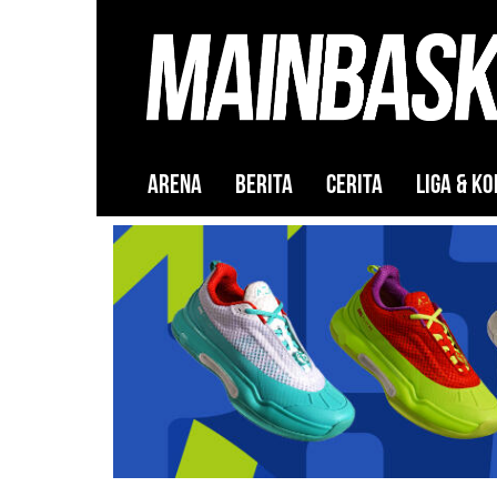
ARENA
BERITA
CERITA
LIGA & KO