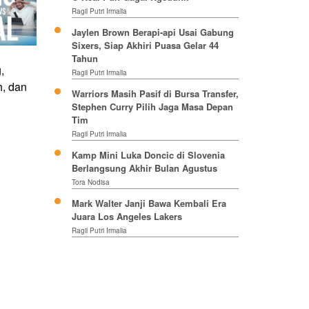
Ragil Putri Irmalia
Jaylen Brown Berapi-api Usai Gabung
Sixers, Siap Akhiri Puasa Gelar 44
Tahun
,
Ragil Putri Irmalia
, dan
Warriors Masih Pasif di Bursa Transfer,
Stephen Curry Pilih Jaga Masa Depan
Tim
Ragil Putri Irmalia
Kamp Mini Luka Doncic di Slovenia
Berlangsung Akhir Bulan Agustus
Tora Nodisa
Mark Walter Janji Bawa Kembali Era
Juara Los Angeles Lakers
Ragil Putri Irmalia