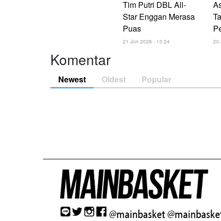
Tim Putri DBL All-
As
Star Enggan Merasa
Ta
Puas
P
21 Jun 2026 - 13:24
20 
Komentar
Newest
Oldest
Popular
@mainbasket
@mainbasket