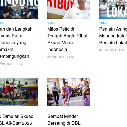
deo
Video
Video
rah dan Langkah
Milos Pejic di
Pemain Asing
mnas Putra
Tengah Angin Ribut
Menang-kalah
donesia yang
Skuad Muda
Pemain Lokal
emakin
Indonesia
04 Feb 2024 - 19:35
embingungkan
29 Feb 2024 - 14:39
Feb 2024 - 14:43
L
DBL
 Dimulai! Skuad
Sempat Minder
L All-Star 2026
Bersaing di DBL