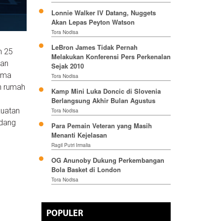
Lonnie Walker IV Datang, Nuggets
Akan Lepas Peyton Watson
Tora Nodisa
LeBron James Tidak Pernah
n 25
Melakukan Konferensi Pers Perkenalan
gan
Sejak 2010
sama
Tora Nodisa
an rumah
Kamp Mini Luka Doncic di Slovenia
Berlangsung Akhir Bulan Agustus
kuatan
Tora Nodisa
ndang
Para Pemain Veteran yang Masih
Menanti Kejelasan
Ragil Putri Irmalia
OG Anunoby Dukung Perkembangan
Bola Basket di London
Tora Nodisa
POPULER