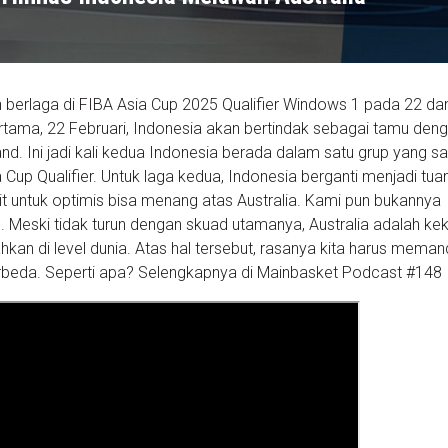
 berlaga di FIBA Asia Cup 2025 Qualifier Windows 1 pada 22 da
rtama, 22 Februari, Indonesia akan bertindak sebagai tamu den
. Ini jadi kali kedua Indonesia berada dalam satu grup yang 
 Cup Qualifier. Untuk laga kedua, Indonesia berganti menjadi tu
it untuk optimis bisa menang atas Australia. Kami pun bukannya
tis. Meski tidak turun dengan skuad utamanya, Australia adalah ke
bahkan di level dunia. Atas hal tersebut, rasanya kita harus mema
erbeda. Seperti apa? Selengkapnya di Mainbasket Podcast #148