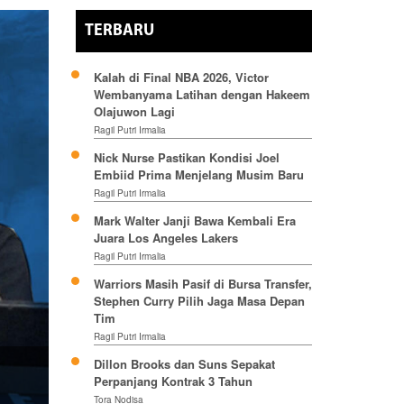
TERBARU
Kalah di Final NBA 2026, Victor
Wembanyama Latihan dengan Hakeem
Olajuwon Lagi
Ragil Putri Irmalia
Nick Nurse Pastikan Kondisi Joel
Embiid Prima Menjelang Musim Baru
Ragil Putri Irmalia
Mark Walter Janji Bawa Kembali Era
Juara Los Angeles Lakers
Ragil Putri Irmalia
Warriors Masih Pasif di Bursa Transfer,
Stephen Curry Pilih Jaga Masa Depan
Tim
Ragil Putri Irmalia
Dillon Brooks dan Suns Sepakat
Perpanjang Kontrak 3 Tahun
Tora Nodisa