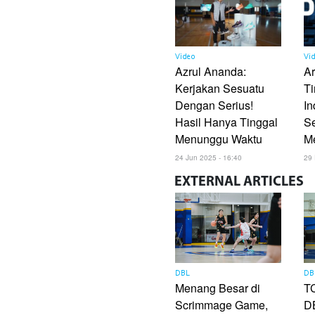
Video
Vi
Azrul Ananda:
A
Kerjakan Sesuatu
Ti
Dengan Serius!
In
Hasil Hanya Tinggal
S
Menunggu Waktu
M
24 Jun 2025 - 16:40
29 
EXTERNAL
ARTICLES
DBL
DB
Menang Besar di
TC
Scrimmage Game,
DB