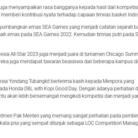
u juga menyampaikan rasa bangganya kepada hasil dari kompetisi
 memberi kontribusi nyata terhadap capaian timnas basket Indo
enyumbangkan emas SEA Games yang menjadi catatan sejarah b
raih emas pada SEA Games 2022. Kemudian timnas putri pada 
donesia All-Star 2023 juga menjadi juara di turnamen Chicago Sum
reka juga mendapat tawaran beasiswa dari beberapa kampus di
sia Yondang Tubangkit berterima kasih kepada Menpora yang
pada Honda DBL with Kopi Good Day. Dengan adanya perhatian d
ntu akan lebih bersemangat mengikuti kompetisi dan menjadi ya
omitmen Pak Menteri yang memang sangat perhatian pada pembi
,” kata pria yang sempat ditunjuk sebagai LOC Competition Mana