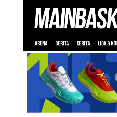
ARENA
BERITA
CERITA
LIGA & KO