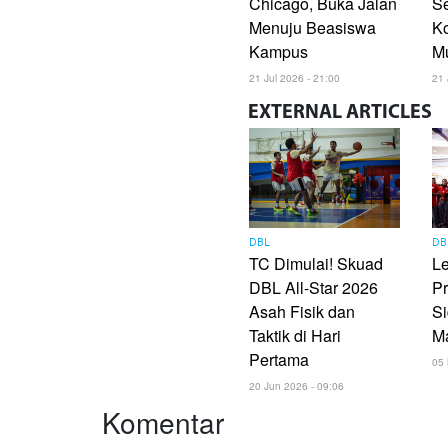
Chicago, Buka Jalan
S
Menuju Beasiswa
K
Kampus
M
21 Jul 2026 - 21:00
21 
EXTERNAL
ARTICLES
DBL
DB
TC Dimulai! Skuad
L
DBL All-Star 2026
Pr
Asah Fisik dan
Si
Taktik di Hari
Ma
Pertama
05 
20 Jun 2026 - 09:06
Komentar