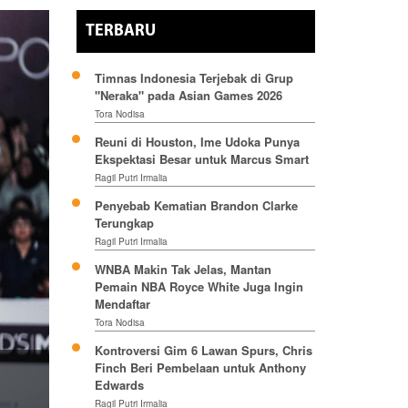
TERBARU
Timnas Indonesia Terjebak di Grup
"Neraka" pada Asian Games 2026
Tora Nodisa
Reuni di Houston, Ime Udoka Punya
Ekspektasi Besar untuk Marcus Smart
Ragil Putri Irmalia
Penyebab Kematian Brandon Clarke
Terungkap
Ragil Putri Irmalia
WNBA Makin Tak Jelas, Mantan
Pemain NBA Royce White Juga Ingin
Mendaftar
Tora Nodisa
Kontroversi Gim 6 Lawan Spurs, Chris
Finch Beri Pembelaan untuk Anthony
Edwards
Ragil Putri Irmalia