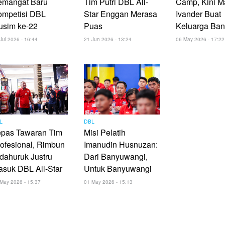
emangat Baru
Tim Putri DBL All-
Camp, Kini M
ompetisi DBL
Star Enggan Merasa
Ivander Buat
usim ke-22
Puas
Keluarga Ba
Jul 2026 - 16:44
21 Jun 2026 - 13:24
06 May 2026 - 17:22
L
DBL
epas Tawaran Tim
Misi Pelatih
ofesional, Rimbun
Imanudin Husnuzan:
dahuruk Justru
Dari Banyuwangi,
suk DBL All-Star
Untuk Banyuwangi
May 2026 - 15:37
01 May 2026 - 15:13