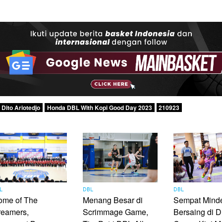
Dito Ariotedjo
Honda DBL With Kopi Good Day 2023
210923
L
DBL
DBL
ome of The
Menang Besar di
Sempat Mind
reamers,
Scrimmage Game,
Bersaing di 