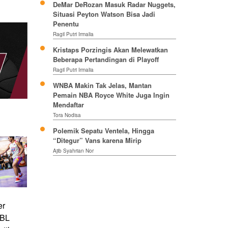
DeMar DeRozan Masuk Radar Nuggets,
Situasi Peyton Watson Bisa Jadi
Penentu
Ragil Putri Irmalia
Kristaps Porzingis Akan Melewatkan
Beberapa Pertandingan di Playoff
Ragil Putri Irmalia
WNBA Makin Tak Jelas, Mantan
Pemain NBA Royce White Juga Ingin
Mendaftar
Tora Nodisa
Polemik Sepatu Ventela, Hingga
“Ditegur” Vans karena Mirip
Ajib Syahrian Nor
er
DBL