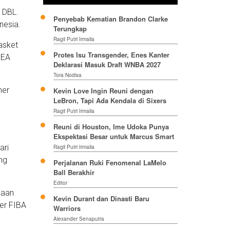
 DBL.
Penyebab Kematian Brandon Clarke
nesia.
Terungkap
Ragil Putri Irmalia
asket
Protes Isu Transgender, Enes Kanter
SEA
Deklarasi Masuk Draft WNBA 2027
Tora Nodisa
mer
Kevin Love Ingin Reuni dengan
LeBron, Tapi Ada Kendala di Sixers
Ragil Putri Irmalia
Reuni di Houston, Ime Udoka Punya
Ekspektasi Besar untuk Marcus Smart
ari
Ragil Putri Irmalia
ng
Perjalanan Ruki Fenomenal LaMelo
Ball Berakhir
Editor
naan
Kevin Durant dan Dinasti Baru
ger FIBA
Warriors
Alexander Senaputra