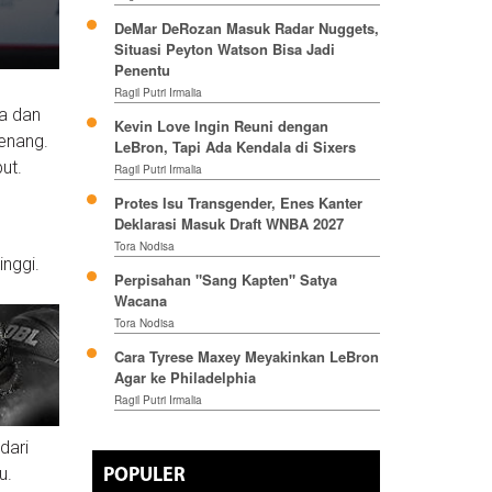
DeMar DeRozan Masuk Radar Nuggets,
Situasi Peyton Watson Bisa Jadi
Penentu
Ragil Putri Irmalia
a dan
Kevin Love Ingin Reuni dengan
menang.
LeBron, Tapi Ada Kendala di Sixers
ut.
Ragil Putri Irmalia
Protes Isu Transgender, Enes Kanter
Deklarasi Masuk Draft WNBA 2027
Tora Nodisa
inggi.
Perpisahan "Sang Kapten" Satya
Wacana
Tora Nodisa
Cara Tyrese Maxey Meyakinkan LeBron
Agar ke Philadelphia
Ragil Putri Irmalia
dari
u.
POPULER