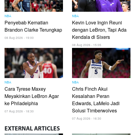
NBA
NBA
Penyebab Kematian
Kevin Love Ingin Reuni
Brandon Clarke Terungkap
dengan LeBron, Tapi Ada
Kendala di Sixers
08 Aug 2026 - 19:00
08 Aug 2026 - 15:05
NBA
NBA
Cara Tyrese Maxey
Chris Finch Akui
Meyakinkan LeBron Agar
Kesalahan Peran
ke Philadelphia
Edwards, LaMelo Jadi
Solusi Timberwolves
07 Aug 2026 - 18:30
07 Aug 2026 - 16:30
EXTERNAL
ARTICLES