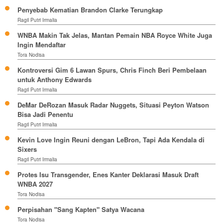
Penyebab Kematian Brandon Clarke Terungkap
Ragil Putri Irmalia
WNBA Makin Tak Jelas, Mantan Pemain NBA Royce White Juga
Ingin Mendaftar
Tora Nodisa
Kontroversi Gim 6 Lawan Spurs, Chris Finch Beri Pembelaan
untuk Anthony Edwards
Ragil Putri Irmalia
DeMar DeRozan Masuk Radar Nuggets, Situasi Peyton Watson
Bisa Jadi Penentu
Ragil Putri Irmalia
Kevin Love Ingin Reuni dengan LeBron, Tapi Ada Kendala di
Sixers
Ragil Putri Irmalia
Protes Isu Transgender, Enes Kanter Deklarasi Masuk Draft
WNBA 2027
Tora Nodisa
Perpisahan "Sang Kapten" Satya Wacana
Tora Nodisa