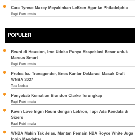
Cara Tyrese Maxey Meyakinkan LeBron Agar ke Philadelphia
Ragil Putri Irmalia
POPULER
Reuni di Houston, Ime Udoka Punya Ekspektasi Besar untuk
Marcus Smart
Ragil Putri Irmalia
Protes Isu Transgender, Enes Kanter Deklarasi Masuk Draft
WNBA 2027
Tora Nodisa
Penyebab Kematian Brandon Clarke Terungkap
Ragil Putri Irmalia
Kevin Love Ingin Reuni dengan LeBron, Tapi Ada Kendala di
Sixers
Ragil Putri Irmalia
WNBA Makin Tak Jelas, Mantan Pemain NBA Royce White Juga
Ingin Mendaftar