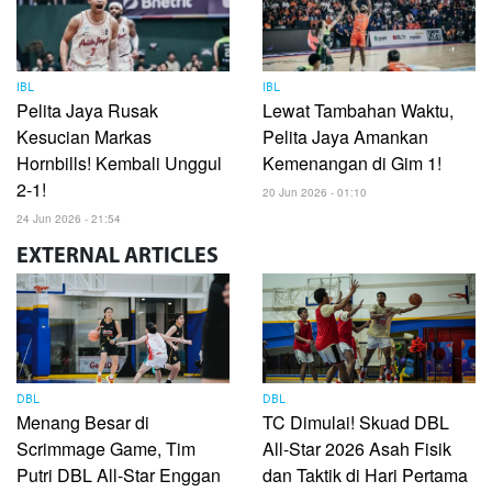
IBL
IBL
Pelita Jaya Rusak
Lewat Tambahan Waktu,
Kesucian Markas
Pelita Jaya Amankan
Hornbills! Kembali Unggul
Kemenangan di Gim 1!
2-1!
20 Jun 2026 - 01:10
24 Jun 2026 - 21:54
EXTERNAL
ARTICLES
DBL
DBL
Menang Besar di
TC Dimulai! Skuad DBL
Scrimmage Game, Tim
All-Star 2026 Asah Fisik
Putri DBL All-Star Enggan
dan Taktik di Hari Pertama