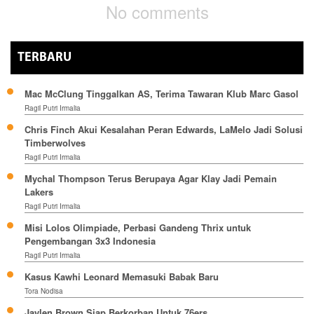
No comments
TERBARU
Mac McClung Tinggalkan AS, Terima Tawaran Klub Marc Gasol
Ragil Putri Irmalia
Chris Finch Akui Kesalahan Peran Edwards, LaMelo Jadi Solusi
Timberwolves
Ragil Putri Irmalia
Mychal Thompson Terus Berupaya Agar Klay Jadi Pemain
Lakers
Ragil Putri Irmalia
Misi Lolos Olimpiade, Perbasi Gandeng Thrix untuk
Pengembangan 3x3 Indonesia
Ragil Putri Irmalia
Kasus Kawhi Leonard Memasuki Babak Baru
Tora Nodisa
Jaylen Brown Siap Berkorban Untuk 76ers