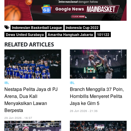
Indonesian Basketball League
Indonesia Cup 2022
Dewa United Surabaya
Amartha Hangtuah Jakarta
101122
RELATED
ARTICLES
IBL
IBL
Nestapa Pelita Jaya di PJ
Branch Menggila 37 Poin,
Arena, Dua Kali
Hornbills Menyeret Pelita
Menyaksikan Lawan
Jaya ke Gim 5
Berpesta
26 Jun 2026 - 21:36
29 Jun 2026 - 16:37