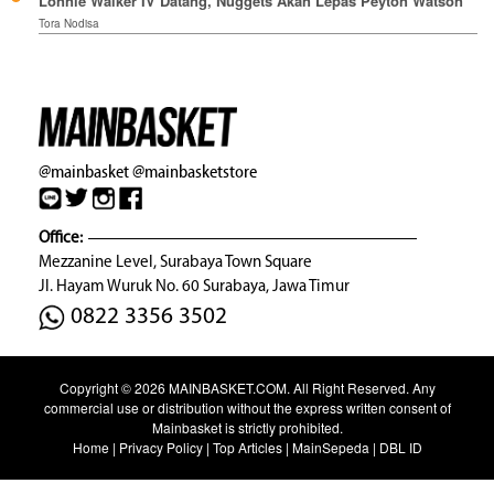
Lonnie Walker IV Datang, Nuggets Akan Lepas Peyton Watson
Tora Nodisa
@mainbasket
@mainbasketstore
Office:
Mezzanine Level, Surabaya Town Square
Jl. Hayam Wuruk No. 60 Surabaya, Jawa Timur
0822 3356 3502
Copyright © 2026
MAINBASKET.COM
. All Right Reserved. Any
commercial use or distribution without the express written consent of
Mainbasket is strictly prohibited.
Home
|
Privacy Policy
|
Top Articles
|
MainSepeda
|
DBL ID