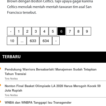
Brown dengan Boston Celtics. Tapi upaya gagal karena
Celtics menolak mentah-mentah tawaran tim asal San
Francisco tersebut.
‹
1
2
3
4
5
6
7
8
9
10
...
633
634
›
TERBARU
Pendukung Warriors Bersabarlah! Manajemen Sudah Tetapkan
Tahun Transisi
Tora Nodisa
Nonton Final Basket Olimpiade LA 2028 Harus Merogoh Kocek 59
Juta Rupiah
Tora Nodisa
WNBA dan WNBPA Tanggapi Isu Transgender