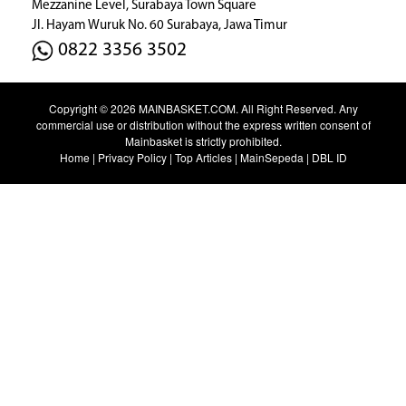
Mezzanine Level, Surabaya Town Square
Jl. Hayam Wuruk No. 60 Surabaya, Jawa Timur
0822 3356 3502
Copyright © 2026
MAINBASKET.COM
. All Right Reserved. Any
commercial use or distribution without the express written consent of
Mainbasket is strictly prohibited.
Home
|
Privacy Policy
|
Top Articles
|
MainSepeda
|
DBL ID