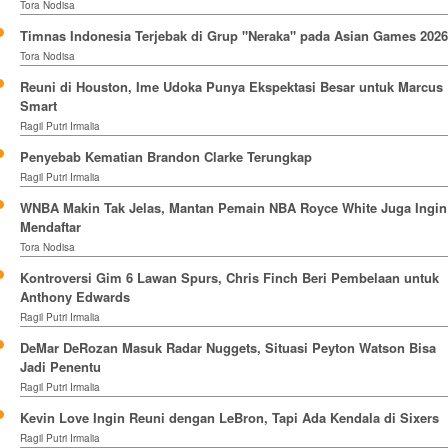
Tora Nodisa
Timnas Indonesia Terjebak di Grup "Neraka" pada Asian Games 2026
Tora Nodisa
Reuni di Houston, Ime Udoka Punya Ekspektasi Besar untuk Marcus
Smart
Ragil Putri Irmalia
Penyebab Kematian Brandon Clarke Terungkap
Ragil Putri Irmalia
WNBA Makin Tak Jelas, Mantan Pemain NBA Royce White Juga Ingin
Mendaftar
Tora Nodisa
Kontroversi Gim 6 Lawan Spurs, Chris Finch Beri Pembelaan untuk
Anthony Edwards
Ragil Putri Irmalia
DeMar DeRozan Masuk Radar Nuggets, Situasi Peyton Watson Bisa
Jadi Penentu
Ragil Putri Irmalia
Kevin Love Ingin Reuni dengan LeBron, Tapi Ada Kendala di Sixers
Ragil Putri Irmalia