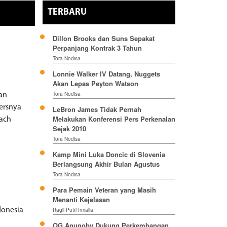
TERBARU
Dillon Brooks dan Suns Sepakat
Perpanjang Kontrak 3 Tahun
Tora Nodisa
Lonnie Walker IV Datang, Nuggets
Akan Lepas Peyton Watson
Tora Nodisa
an
ersnya
LeBron James Tidak Pernah
Melakukan Konferensi Pers Perkenalan
oach
Sejak 2010
Tora Nodisa
Kamp Mini Luka Doncic di Slovenia
Berlangsung Akhir Bulan Agustus
Tora Nodisa
Para Pemain Veteran yang Masih
Menanti Kejelasan
donesia
Ragil Putri Irmalia
o
OG Anunoby Dukung Perkembangan