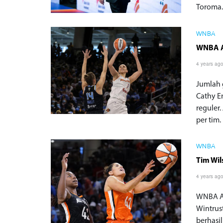
Toroma..
WNBA
WNBA A
4 years ag
Jumlah
Cathy 
reguler
per tim.
WNBA
Tim Wil
4 years ag
WNBA Al
Wintrust
berhasi