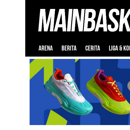
ARENA
BERITA
CERITA
LIGA & KO