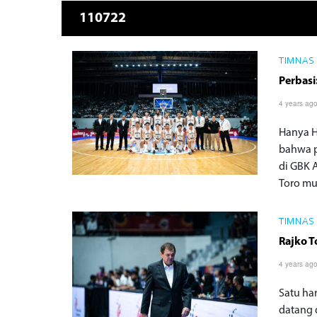
110722
TIMNAS
Perbasi
4 years ag
Hanya H
bahwa p
di GBK 
Toro mu
TIMNAS
Rajko T
4 years ag
Satu ha
datang 