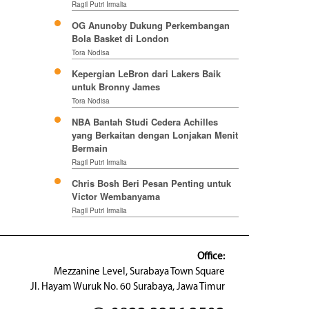
Ragil Putri Irmalia
OG Anunoby Dukung Perkembangan
Bola Basket di London
Tora Nodisa
Kepergian LeBron dari Lakers Baik
untuk Bronny James
Tora Nodisa
NBA Bantah Studi Cedera Achilles
yang Berkaitan dengan Lonjakan Menit
Bermain
Ragil Putri Irmalia
Chris Bosh Beri Pesan Penting untuk
Victor Wembanyama
Ragil Putri Irmalia
Office:
Mezzanine Level, Surabaya Town Square
Jl. Hayam Wuruk No. 60 Surabaya, Jawa Timur