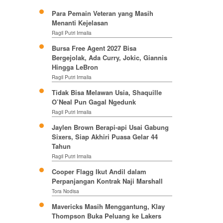
Para Pemain Veteran yang Masih
Menanti Kejelasan
Ragil Putri Irmalia
Bursa Free Agent 2027 Bisa
Bergejolak, Ada Curry, Jokic, Giannis
Hingga LeBron
Ragil Putri Irmalia
Tidak Bisa Melawan Usia, Shaquille
O’Neal Pun Gagal Ngedunk
Ragil Putri Irmalia
Jaylen Brown Berapi-api Usai Gabung
Sixers, Siap Akhiri Puasa Gelar 44
Tahun
Ragil Putri Irmalia
Cooper Flagg Ikut Andil dalam
Perpanjangan Kontrak Naji Marshall
Tora Nodisa
Mavericks Masih Menggantung, Klay
Thompson Buka Peluang ke Lakers