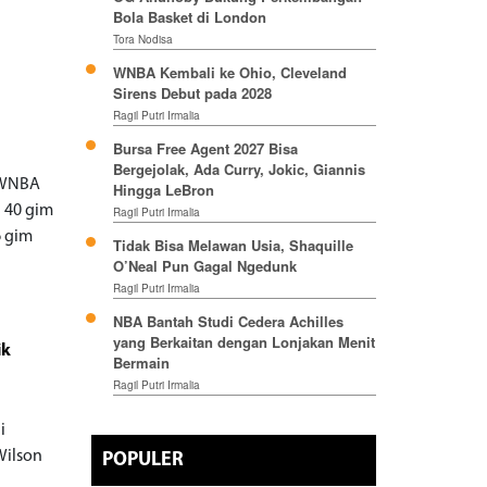
Bola Basket di London
Tora Nodisa
WNBA Kembali ke Ohio, Cleveland
Sirens Debut pada 2028
Ragil Putri Irmalia
Bursa Free Agent 2027 Bisa
Bergejolak, Ada Curry, Jokic, Giannis
 WNBA
Hingga LeBron
 40 gim
Ragil Putri Irmalia
6 gim
Tidak Bisa Melawan Usia, Shaquille
O’Neal Pun Gagal Ngedunk
Ragil Putri Irmalia
NBA Bantah Studi Cedera Achilles
yang Berkaitan dengan Lonjakan Menit
ik
Bermain
Ragil Putri Irmalia
i
Wilson
POPULER