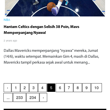
NBA
Hantam Celtics dengan Selisih 38 Poin, Mavs
Memperpanjang Nyawa!
2 years ago
Dallas Mavericks memperpanjang "nyawa" mereka, Jumat
(14/6), waktu setempat. Memainkan Gim 4, masih di Dallas,
Mavericks tampil perkasa sejak awal untuk menang...
‹
1
2
3
4
5
6
7
8
9
10
...
233
234
›