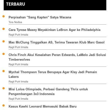
TERBARU
Perpisahan "Sang Kapten" Satya Wacana
Tora Nodisa
Cara Tyrese Maxey Meyakinkan LeBron Agar ke Philadelphia
Ragil Putri Irmalia
Mac McClung Tinggalkan AS, Terima Tawaran Klub Marc Gasol
Ragil Putri Irmalia
Chris Finch Akui Kesalahan Peran Edwards, LaMelo Jadi Solusi
Timberwolves
Ragil Putri Irmalia
Mychal Thompson Terus Berupaya Agar Klay Jadi Pemain
Lakers
Ragil Putri Irmalia
Misi Lolos Olimpiade, Perbasi Gandeng Thrix untuk
Pengembangan 3x3 Indonesia
Ragil Putri Irmalia
Kasus Kawhi Leonard Memasuki Babak Baru