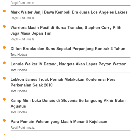
Ragil Putri Irmalia
Mark Walter Janji Bawa Kembali Era Juara Los Angeles Lakers
Ragil Putri Irmalia
Warriors Masih Pasif di Bursa Transfer, Stephen Curry Pilih
Jaga Masa Depan Tim
Ragil Putri Irmalia
Dillon Brooks dan Suns Sepakat Perpanjang Kontrak 3 Tahun
Tora Nodisa
Lonnie Walker IV Datang, Nuggets Akan Lepas Peyton Watson
Tora Nodisa
LeBron James Tidak Pernah Melakukan Konferensi Pers
Perkenalan Sejak 2010
Tora Nodisa
Kamp Mini Luka Doncic di Slovenia Berlangsung Akhir Bulan
Agustus
Tora Nodisa
Para Pemain Veteran yang Masih Menanti Kejelasan
Ragil Putri Irmalia