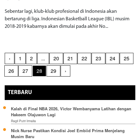
Sebentar lagi, klub-klub profesional di Indonesia akan
bertarung di liga. Indonesian Basketball League (IBL) musim
2018-2019 kabarnya akan dimulai pada akhir No...
‹
1
2
...
20
21
22
23
24
25
26
27
28
29
›
TERBARU
Kalah di Final NBA 2026, Victor Wembanyama Latihan dengan
Hakeem Olajuwon Lagi
Ragil Putri Irmalia
Nick Nurse Pastikan Kondisi Joel Embiid Prima Menjelang
Musim Baru