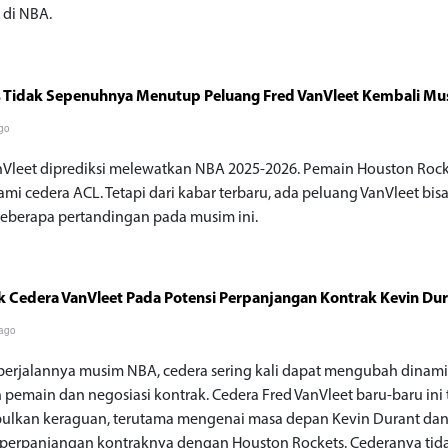
 di NBA.
 Tidak Sepenuhnya Menutup Peluang Fred VanVleet Kembali Mus
go
nVleet diprediksi melewatkan NBA 2025-2026. Pemain Houston Rock
mi cedera ACL. Tetapi dari kabar terbaru, ada peluang VanVleet bis
eberapa pertandingan pada musim ini.
Cedera VanVleet Pada Potensi Perpanjangan Kontrak Kevin Du
 ago
 berjalannya musim NBA, cedera sering kali dapat mengubah dinam
 pemain dan negosiasi kontrak. Cedera Fred VanVleet baru-baru ini 
lkan keraguan, terutama mengenai masa depan Kevin Durant da
 perpanjangan kontraknya dengan Houston Rockets. Cederanya tid