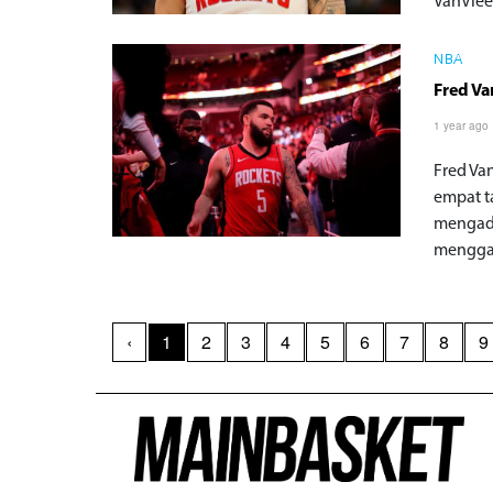
VanVlee
NBA
Fred Va
1 year ago
Fred Va
empat t
mengad
menggan
‹
1
2
3
4
5
6
7
8
9