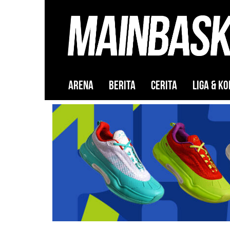
ARENA
BERITA
CERITA
LIGA & KO