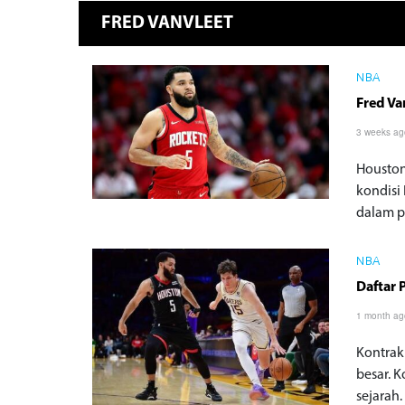
FRED VANVLEET
NBA
Fred Va
3 weeks a
Houston
kondisi
dalam p
NBA
Daftar 
1 month a
Kontrak
besar. 
sejarah