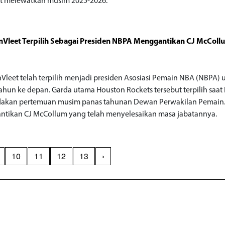
t melewatkan musim 2025-2026.
nVleet Terpilih Sebagai Presiden NBPA Menggantikan CJ McColl
nVleet telah terpilih menjadi presiden Asosiasi Pemain NBA (NBPA) 
ahun ke depan. Garda utama Houston Rockets tersebut terpilih saa
akan pertemuan musim panas tahunan Dewan Perwakilan Pemain.
tikan CJ McCollum yang telah menyelesaikan masa jabatannya.
10
11
12
13
›