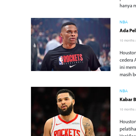
hanya m
NBA
Ada Pel
10 months
Houston
cedera 
ini mem
masih b
NBA
Kabar B
10 months
Houston
pelatih