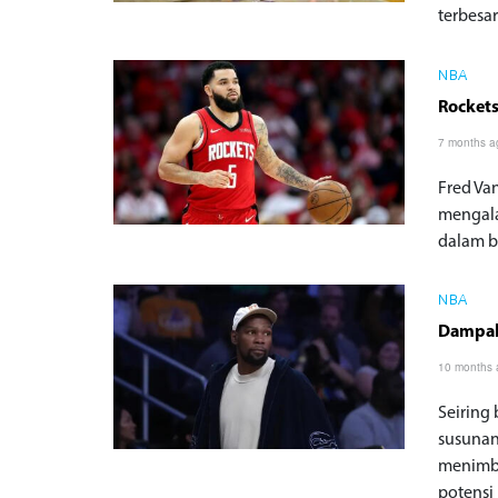
terbesar
NBA
Rockets
7 months a
Fred Va
mengala
dalam b
NBA
Dampak 
10 months
Seiring
susunan
menimbu
potensi