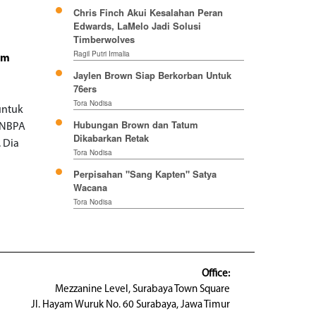
Chris Finch Akui Kesalahan Peran
Edwards, LaMelo Jadi Solusi
Timberwolves
Ragil Putri Irmalia
um
Jaylen Brown Siap Berkorban Untuk
76ers
Tora Nodisa
untuk
Hubungan Brown dan Tatum
t NBPA
Dikabarkan Retak
 Dia
Tora Nodisa
Perpisahan "Sang Kapten" Satya
Wacana
Tora Nodisa
Office:
Mezzanine Level, Surabaya Town Square
Jl. Hayam Wuruk No. 60 Surabaya, Jawa Timur