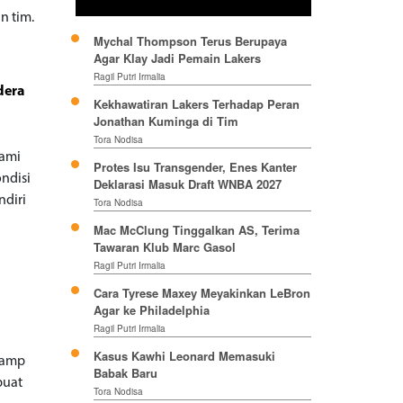
n tim.
Mychal Thompson Terus Berupaya
Agar Klay Jadi Pemain Lakers
Ragil Putri Irmalia
dera
Kekhawatiran Lakers Terhadap Peran
Jonathan Kuminga di Tim
Tora Nodisa
lami
Protes Isu Transgender, Enes Kanter
ndisi
Deklarasi Masuk Draft WNBA 2027
ndiri
Tora Nodisa
Mac McClung Tinggalkan AS, Terima
Tawaran Klub Marc Gasol
Ragil Putri Irmalia
Cara Tyrese Maxey Meyakinkan LeBron
Agar ke Philadelphia
Ragil Putri Irmalia
Kasus Kawhi Leonard Memasuki
kamp
Babak Baru
buat
Tora Nodisa