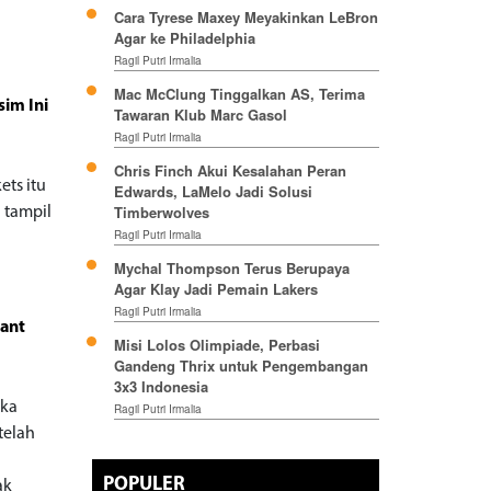
Cara Tyrese Maxey Meyakinkan LeBron
Agar ke Philadelphia
Ragil Putri Irmalia
Mac McClung Tinggalkan AS, Terima
im Ini
Tawaran Klub Marc Gasol
Ragil Putri Irmalia
Chris Finch Akui Kesalahan Peran
ets itu
Edwards, LaMelo Jadi Solusi
Timberwolves
a tampil
Ragil Putri Irmalia
Mychal Thompson Terus Berupaya
Agar Klay Jadi Pemain Lakers
Ragil Putri Irmalia
rant
Misi Lolos Olimpiade, Perbasi
Gandeng Thrix untuk Pengembangan
3x3 Indonesia
ika
Ragil Putri Irmalia
telah
n
POPULER
ak