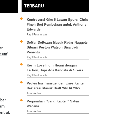
TERBARU
Kontroversi Gim 6 Lawan Spurs, Chris
Finch Beri Pembelaan untuk Anthony
Edwards
Ragil Putri Irmalia
DeMar DeRozan Masuk Radar Nuggets,
Situasi Peyton Watson Bisa Jadi
gan
Penentu
sitif
Ragil Putri Irmalia
Kevin Love Ingin Reuni dengan
LeBron, Tapi Ada Kendala di Sixers
Ragil Putri Irmalia
Protes Isu Transgender, Enes Kanter
Deklarasi Masuk Draft WNBA 2027
Tora Nodisa
abar
Perpisahan "Sang Kapten" Satya
Wacana
lam
Tora Nodisa
ontrak