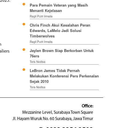
 2025.
Para Pemain Veteran yang Masih
Menanti Kejelasan
Ragil Putri Irmalia
Chris Finch Akui Kesalahan Peran
Edwards, LaMelo Jadi Solusi
Timberwolves
Ragil Putri Irmalia
h
Jaylen Brown Siap Berkorban Untuk
liers
76ers
Tora Nodisa
LeBron James Tidak Pernah
Melakukan Konferensi Pers Perkenalan
Sejak 2010
Tora Nodisa
Office:
Mezzanine Level, Surabaya Town Square
Jl. Hayam Wuruk No. 60 Surabaya, Jawa Timur