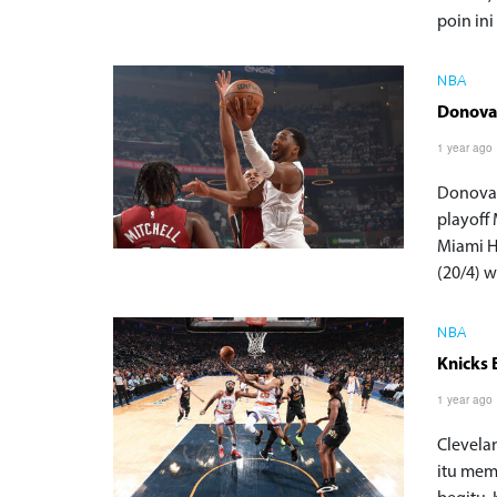
poin in
NBA
Donovan
1 year ago
Donovan
playoff
Miami H
(20/4) 
NBA
Knicks 
1 year ago
Clevela
itu mem