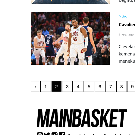
begitu,
NBA
Cavali
1 year ago
Clevela
kemenan
menekuk
‹
1
2
3
4
5
6
7
8
9