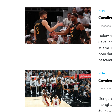
NBA
Cavalie
1 year ago
Dalam s
Cavalie
Miami H
poin da
pascamu
NBA
Cavalie
1 year ago
Dengan 
menghan
Serikat,