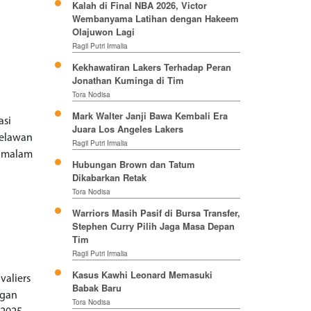
Kalah di Final NBA 2026, Victor
Wembanyama Latihan dengan Hakeem
Olajuwon Lagi
Ragil Putri Irmalia
Kekhawatiran Lakers Terhadap Peran
Jonathan Kuminga di Tim
Tora Nodisa
Mark Walter Janji Bawa Kembali Era
asi
Juara Los Angeles Lakers
melawan
Ragil Putri Irmalia
u malam
Hubungan Brown dan Tatum
Dikabarkan Retak
Tora Nodisa
Warriors Masih Pasif di Bursa Transfer,
Stephen Curry Pilih Jaga Masa Depan
Tim
Ragil Putri Irmalia
Kasus Kawhi Leonard Memasuki
valiers
Babak Baru
ngan
Tora Nodisa