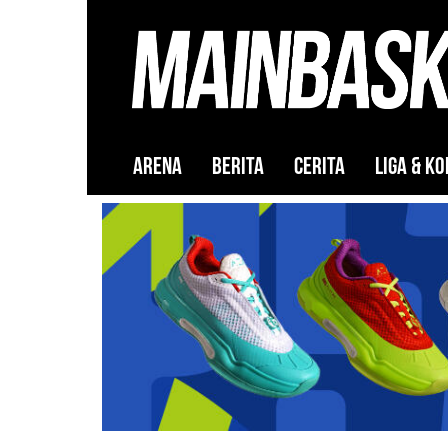
ARENA
BERITA
CERITA
LIGA & KO