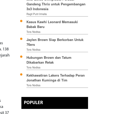
Gandeng Thrix untuk Pengembangan
3x3 Indonesia
Ragil Putri Irmalia
Kasus Kawhi Leonard Memasuki
Babak Baru
Tora Nodisa
Jaylen Brown Siap Berkorban Untuk
as
76ers
a. 138
Tora Nodisa
ejarah
Hubungan Brown dan Tatum
Dikabarkan Retak
Tora Nodisa
Kekhawatiran Lakers Terhadap Peran
Jonathan Kuminga di Tim
Tora Nodisa
s
POPULER
ka
sit 37