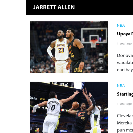
JARRETT ALLEN
NBA
Upaya D
1 year ago
Donovan
waralab
dari ba
NBA
Startin
1 year ago
Clevela
Mereka 
pun mem