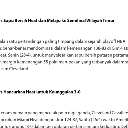
rs Sapu Bersih Heat dan Melaju ke Semifinal Wilayah Timur
alah satu pertandingan paling timpang dalam sejarah playoff NBA,
rs benar-benar mendominasi dalam kemenangan 138-83 di Gim 4 at
eat, Senin (28/4), untuk menyelesaikan sapu bersih putaran pertam
n margin kemenangan 55 poin merupakan yang terbanyak dalam s
sim Cleveland.
rs Hancurkan Heat untuk Keunggulan 3-0
enam pemain yang mencetak poin digit ganda, Cleveland Cavalier
curkan Miami Heat dengan skor 124-87, Sabtu (26/4) waktu Ameri
 untuk unggul 3-0 dalam seri putaran pertama antara kedua tim. Defi