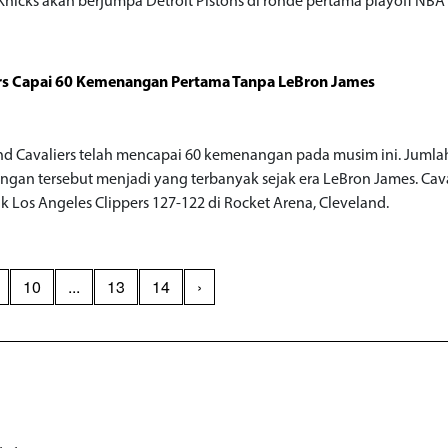
 Knicks akan berjumpa Detroit Pistons di ronde pertama playoff NBA
ers Capai 60 Kemenangan Pertama Tanpa LeBron James
nd Cavaliers telah mencapai 60 kemenangan pada musim ini. Jumla
gan tersebut menjadi yang terbanyak sejak era LeBron James. Cava
 Los Angeles Clippers 127-122 di Rocket Arena, Cleveland.
10
...
13
14
›