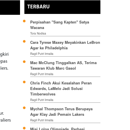
TERBARU
Perpisahan "Sang Kapten" Satya
Wacana
Tora Nodisa
Cara Tyrese Maxey Meyakinkan LeBron
Agar ke Philadelphia
Ragil Putri Irmalia
gkiri
epas
Mac McClung Tinggalkan AS, Terima
Tawaran Klub Marc Gasol
ers.
Ragil Putri Irmalia
Chris Finch Akui Kesalahan Peran
Edwards, LaMelo Jadi Solusi
Timberwolves
Ragil Putri Irmalia
Mychal Thompson Terus Berupaya
r.
Agar Klay Jadi Pemain Lakers
aliers
Ragil Putri Irmalia
Misi Lolos Olimpiade, Perbasi