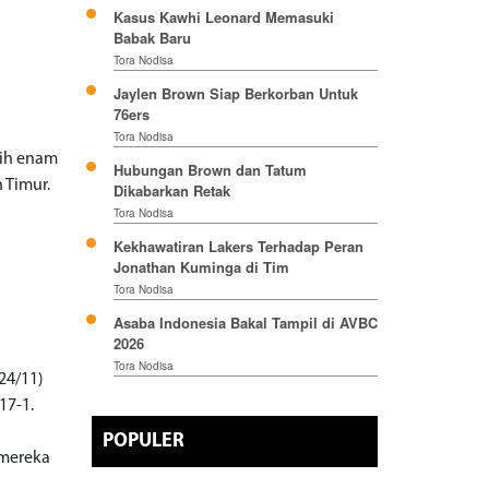
Kasus Kawhi Leonard Memasuki
Babak Baru
Tora Nodisa
Jaylen Brown Siap Berkorban Untuk
76ers
Tora Nodisa
aih enam
Hubungan Brown dan Tatum
 Timur.
Dikabarkan Retak
Tora Nodisa
Kekhawatiran Lakers Terhadap Peran
Jonathan Kuminga di Tim
Tora Nodisa
Asaba Indonesia Bakal Tampil di AVBC
2026
Tora Nodisa
24/11)
17-1.
POPULER
 mereka