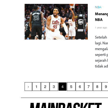
NBA
Menang 
NBA
1 year ago
Setelah 
lagi. N
mengala
seperti
sejarah
tidak a
‹
1
2
3
4
5
6
7
8
9