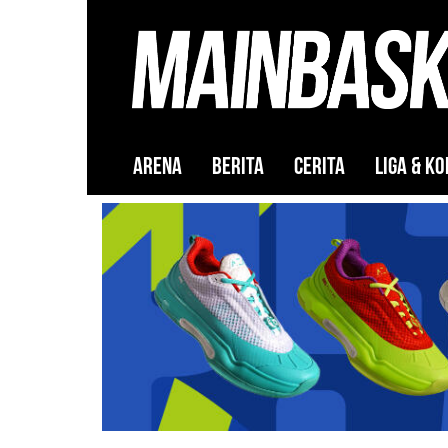
ARENA
BERITA
CERITA
LIGA & KO