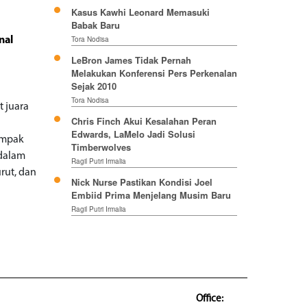
Kasus Kawhi Leonard Memasuki
Babak Baru
Tora Nodisa
nal
LeBron James Tidak Pernah
Melakukan Konferensi Pers Perkenalan
Sejak 2010
Tora Nodisa
t juara
Chris Finch Akui Kesalahan Peran
Edwards, LaMelo Jadi Solusi
ampak
Timberwolves
 dalam
Ragil Putri Irmalia
rut, dan
Nick Nurse Pastikan Kondisi Joel
Embiid Prima Menjelang Musim Baru
Ragil Putri Irmalia
Office: