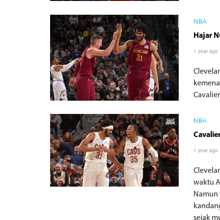
NBA
Hajar N
1 year ago
Clevela
kemenan
Cavalie
NBA
Cavalie
1 year ago
Clevela
waktu A
Namun y
kandang
sejak m