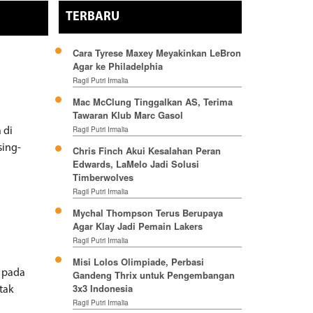
TERBARU
Cara Tyrese Maxey Meyakinkan LeBron
Agar ke Philadelphia
Ragil Putri Irmalia
Mac McClung Tinggalkan AS, Terima
Tawaran Klub Marc Gasol
Ragil Putri Irmalia
 di
sing-
Chris Finch Akui Kesalahan Peran
Edwards, LaMelo Jadi Solusi
Timberwolves
Ragil Putri Irmalia
Mychal Thompson Terus Berupaya
Agar Klay Jadi Pemain Lakers
Ragil Putri Irmalia
Misi Lolos Olimpiade, Perbasi
n pada
Gandeng Thrix untuk Pengembangan
3x3 Indonesia
tak
Ragil Putri Irmalia