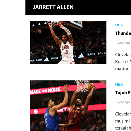
JARRETT ALLEN
NBA
Thunder
1 year ago
Clevela
Rocket 
masing.
NBA
Tujuh P
1 year ago
Clevela
musim i
terkala