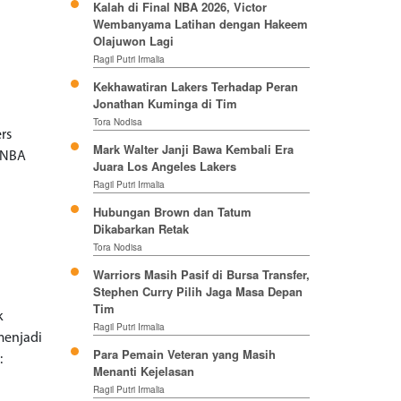
Kalah di Final NBA 2026, Victor
Wembanyama Latihan dengan Hakeem
Olajuwon Lagi
Ragil Putri Irmalia
Kekhawatiran Lakers Terhadap Peran
Jonathan Kuminga di Tim
Tora Nodisa
rs
Mark Walter Janji Bawa Kembali Era
a NBA
Juara Los Angeles Lakers
Ragil Putri Irmalia
Hubungan Brown dan Tatum
Dikabarkan Retak
Tora Nodisa
Warriors Masih Pasif di Bursa Transfer,
Stephen Curry Pilih Jaga Masa Depan
Tim
k
Ragil Putri Irmalia
menjadi
Para Pemain Veteran yang Masih
:
Menanti Kejelasan
Ragil Putri Irmalia