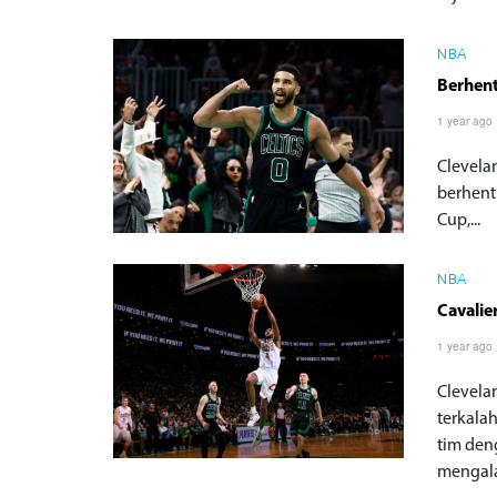
NBA
Berhent
1 year ago
Clevela
berhent
Cup,...
NBA
Cavalie
1 year ago
Clevela
terkala
tim den
mengala