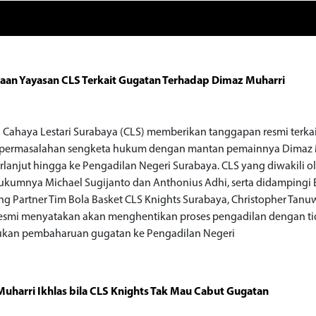
aan Yayasan CLS Terkait Gugatan Terhadap Dimaz Muharri
o
 Cahaya Lestari Surabaya (CLS) memberikan tanggapan resmi terka
 permasalahan sengketa hukum dengan mantan pemainnya Dimaz 
rlanjut hingga ke Pengadilan Negeri Surabaya. CLS yang diwakili o
ukumnya Michael Sugijanto dan Anthonius Adhi, serta didampingi 
g Partner Tim Bola Basket CLS Knights Surabaya, Christopher Tanu
resmi menyatakan akan menghentikan proses pengadilan dengan t
kan pembaharuan gugatan ke Pengadilan Negeri
uharri Ikhlas bila CLS Knights Tak Mau Cabut Gugatan
o