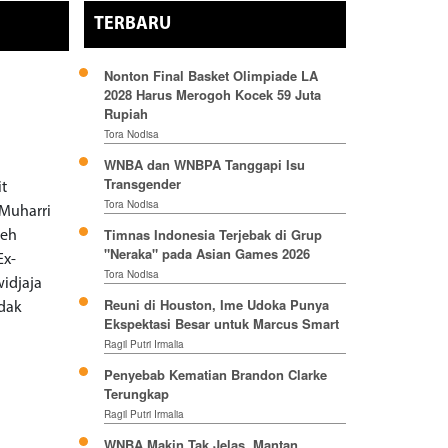
TERBARU
Nonton Final Basket Olimpiade LA
2028 Harus Merogoh Kocek 59 Juta
Rupiah
Tora Nodisa
WNBA dan WNBPA Tanggapi Isu
Transgender
it
Tora Nodisa
Muharri
Timnas Indonesia Terjebak di Grup
leh
"Neraka" pada Asian Games 2026
Ex-
Tora Nodisa
widjaja
Reuni di Houston, Ime Udoka Punya
idak
Ekspektasi Besar untuk Marcus Smart
Ragil Putri Irmalia
Penyebab Kematian Brandon Clarke
Terungkap
Ragil Putri Irmalia
WNBA Makin Tak Jelas, Mantan