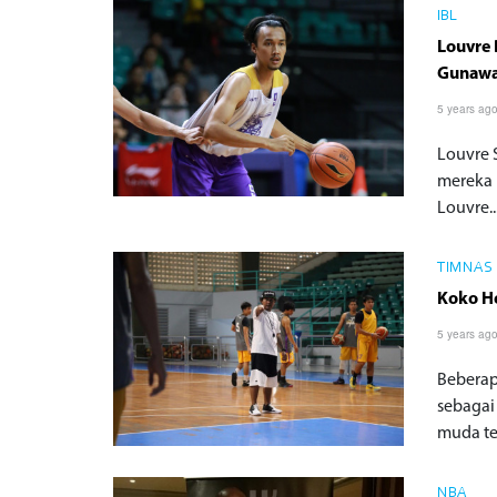
IBL
Louvre 
Gunaw
5 years ag
Louvre 
mereka 
Louvre..
TIMNAS
Koko H
5 years ag
Beberap
sebagai
muda te
NBA