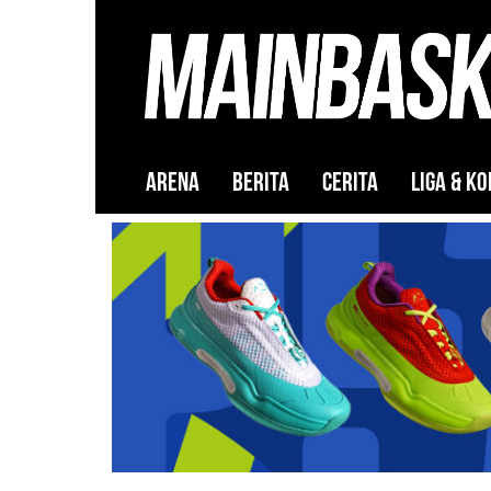
ARENA
BERITA
CERITA
LIGA & KO