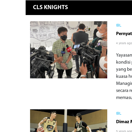
CLS KNIGHTS
IBL
Pernyat
4 years ag
Yayasan
kondisi
yang be
kuasa h
Managin
secara 
memasu
IBL
Dimaz M
5 years ag