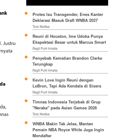
lank
Protes Isu Transgender, Enes Kanter
Deklarasi Masuk Draft WNBA 2027
Tora Nodisa
Reuni di Houston, Ime Udoka Punya
Ekspektasi Besar untuk Marcus Smart
. Justru
Ragil Putri Irmalia
rnyata
Penyebab Kematian Brandon Clarke
Terungkap
Ragil Putri Irmalia
Kevin Love Ingin Reuni dengan
uda
LeBron, Tapi Ada Kendala di Sixers
Ragil Putri Irmalia
Timnas Indonesia Terjebak di Grup
da,
"Neraka" pada Asian Games 2026
Tora Nodisa
mnas
WNBA Makin Tak Jelas, Mantan
Pemain NBA Royce White Juga Ingin
Mendaftar