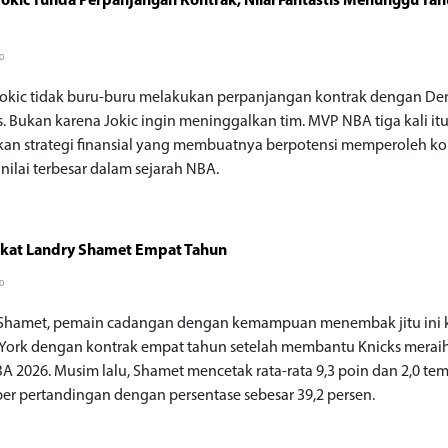
Jokic Tunda Perpanjangan Kontrak, Nilai Fantastis Menunggu Ta
go
Jokic tidak buru-buru melakukan perpanjangan kontrak dengan De
. Bukan karena Jokic ingin meninggalkan tim. MVP NBA tiga kali it
an strategi finansial yang membuatnya berpotensi memperoleh ko
nilai terbesar dalam sejarah NBA.
Ikat Landry Shamet Empat Tahun
go
Shamet, pemain cadangan dengan kemampuan menembak jitu ini 
York dengan kontrak empat tahun setelah membantu Knicks meraih
BA 2026. Musim lalu, Shamet mencetak rata-rata 9,3 poin dan 2,0 t
 per pertandingan dengan persentase sebesar 39,2 persen.