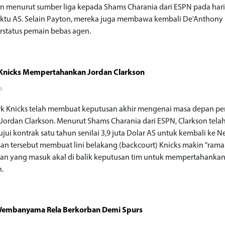
n menurut sumber liga kepada Shams Charania dari ESPN pada hari
aktu AS. Selain Payton, mereka juga membawa kembali De'Anthony
rstatus pemain bebas agen.
 Knicks Mempertahankan Jordan Clarkson
go
k Knicks telah membuat keputusan akhir mengenai masa depan p
 Jordan Clarkson. Menurut Shams Charania dari ESPN, Clarkson tela
jui kontrak satu tahun senilai 3,9 juta Dolar AS untuk kembali ke N
an tersebut membuat lini belakang (backcourt) Knicks makin "ramai
san yang masuk akal di balik keputusan tim untuk mempertahanka
n.
 Wembanyama Rela Berkorban Demi Spurs