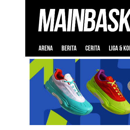
ARENA
BERITA
CERITA
LIGA & KO