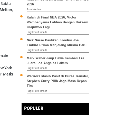
2026
 Sabtu
Tora Nodisa
 Melton,
Kalah di Final NBA 2026, Victor
Wembanyama Latihan dengan Hakeem
Olajuwon Lagi
Ragil Putri Irmalia
Nick Nurse Pastikan Kondisi Joel
Embiid Prima Menjelang Musim Baru
Ragil Putri Irmalia
emain
Mark Walter Janji Bawa Kembali Era
h
Juara Los Angeles Lakers
ew York.
Ragil Putri Irmalia
". Meski
Warriors Masih Pasif di Bursa Transfer,
Stephen Curry Pilih Jaga Masa Depan
n
Tim
Ragil Putri Irmalia
POPULER