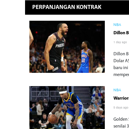
PERPANJANGAN KONTRAK
NBA
Dillon 
1 day ago
Dillon 
Dolar A
baru in
mempert
NBA
Warrior
5 days ago
Golden 
senilai