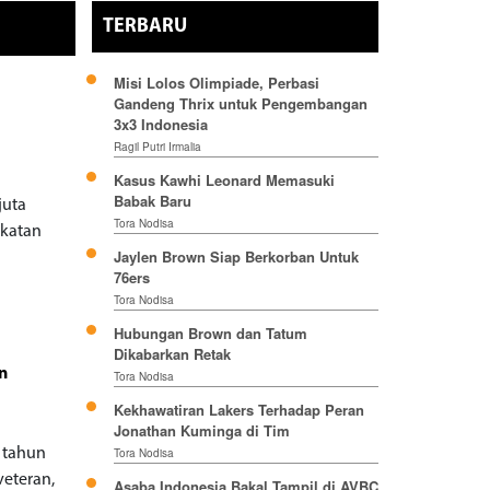
TERBARU
Misi Lolos Olimpiade, Perbasi
Gandeng Thrix untuk Pengembangan
3x3 Indonesia
Ragil Putri Irmalia
Kasus Kawhi Leonard Memasuki
Babak Baru
juta
Tora Nodisa
akatan
Jaylen Brown Siap Berkorban Untuk
76ers
Tora Nodisa
Hubungan Brown dan Tatum
Dikabarkan Retak
n
Tora Nodisa
Kekhawatiran Lakers Terhadap Peran
Jonathan Kuminga di Tim
u tahun
Tora Nodisa
veteran,
Asaba Indonesia Bakal Tampil di AVBC