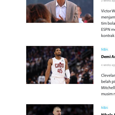
3 weeks a
Victor 
menjam
tim bol
ESPN m
kontrak
NBA
Demi Am
4 weeks a
Clevela
belah pi
Mitchel
musim 
NBA