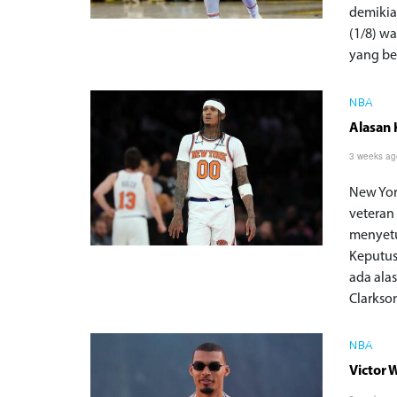
demikia
(1/8) w
yang be
NBA
Alasan
3 weeks a
New Yor
veteran
menyetu
Keputus
ada ala
Clarkso
NBA
Victor