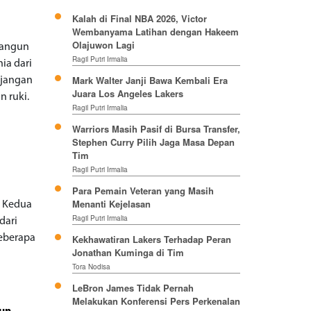
Kalah di Final NBA 2026, Victor
h
Wembanyama Latihan dengan Hakeem
Olajuwon Lagi
bangun
Ragil Putri Irmalia
ia dari
Mark Walter Janji Bawa Kembali Era
jangan
Juara Los Angeles Lakers
n ruki.
Ragil Putri Irmalia
Warriors Masih Pasif di Bursa Transfer,
Stephen Curry Pilih Jaga Masa Depan
Tim
Ragil Putri Irmalia
Para Pemain Veteran yang Masih
Menanti Kejelasan
. Kedua
Ragil Putri Irmalia
dari
beberapa
Kekhawatiran Lakers Terhadap Peran
Jonathan Kuminga di Tim
Tora Nodisa
LeBron James Tidak Pernah
Melakukan Konferensi Pers Perkenalan