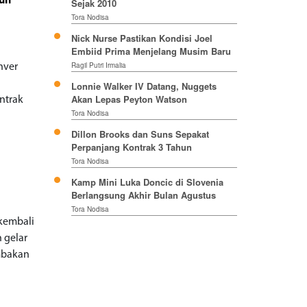
hun
Sejak 2010
Tora Nodisa
Nick Nurse Pastikan Kondisi Joel
Embiid Prima Menjelang Musim Baru
Ragil Putri Irmalia
nver
u
Lonnie Walker IV Datang, Nuggets
Akan Lepas Peyton Watson
ntrak
Tora Nodisa
Dillon Brooks dan Suns Sepakat
Perpanjang Kontrak 3 Tahun
Tora Nodisa
Kamp Mini Luka Doncic di Slovenia
Berlangsung Akhir Bulan Agustus
Tora Nodisa
kembali
 gelar
embakan