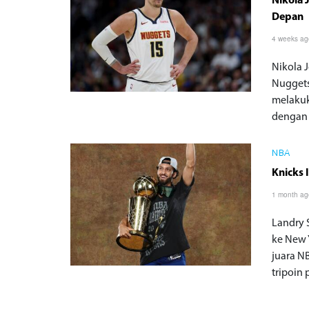
Nikola 
Depan
4 weeks a
Nikola 
Nuggets
melakuk
dengan 
NBA
Knicks 
1 month a
Landry 
ke New 
juara N
tripoin