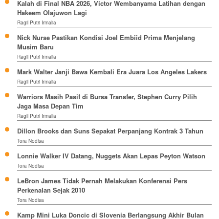
Kalah di Final NBA 2026, Victor Wembanyama Latihan dengan
Hakeem Olajuwon Lagi
Ragil Putri Irmalia
Nick Nurse Pastikan Kondisi Joel Embiid Prima Menjelang
Musim Baru
Ragil Putri Irmalia
Mark Walter Janji Bawa Kembali Era Juara Los Angeles Lakers
Ragil Putri Irmalia
Warriors Masih Pasif di Bursa Transfer, Stephen Curry Pilih
Jaga Masa Depan Tim
Ragil Putri Irmalia
Dillon Brooks dan Suns Sepakat Perpanjang Kontrak 3 Tahun
Tora Nodisa
Lonnie Walker IV Datang, Nuggets Akan Lepas Peyton Watson
Tora Nodisa
LeBron James Tidak Pernah Melakukan Konferensi Pers
Perkenalan Sejak 2010
Tora Nodisa
Kamp Mini Luka Doncic di Slovenia Berlangsung Akhir Bulan