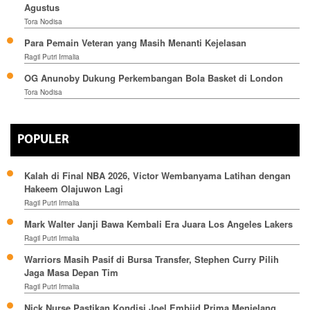
Agustus
Tora Nodisa
Para Pemain Veteran yang Masih Menanti Kejelasan
Ragil Putri Irmalia
OG Anunoby Dukung Perkembangan Bola Basket di London
Tora Nodisa
POPULER
Kalah di Final NBA 2026, Victor Wembanyama Latihan dengan
Hakeem Olajuwon Lagi
Ragil Putri Irmalia
Mark Walter Janji Bawa Kembali Era Juara Los Angeles Lakers
Ragil Putri Irmalia
Warriors Masih Pasif di Bursa Transfer, Stephen Curry Pilih
Jaga Masa Depan Tim
Ragil Putri Irmalia
Nick Nurse Pastikan Kondisi Joel Embiid Prima Menjelang