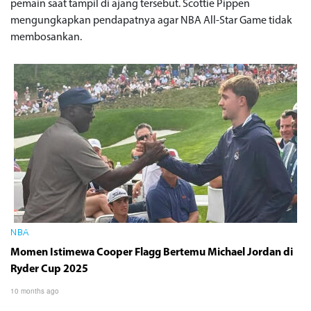
pemain saat tampil di ajang tersebut. Scottie Pippen
mengungkapkan pendapatnya agar NBA All-Star Game tidak
membosankan.
NBA
Momen Istimewa Cooper Flagg Bertemu Michael Jordan di
Ryder Cup 2025
10 months ago