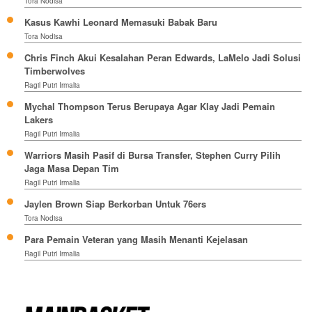
Tora Nodisa
Kasus Kawhi Leonard Memasuki Babak Baru
Tora Nodisa
Chris Finch Akui Kesalahan Peran Edwards, LaMelo Jadi Solusi
Timberwolves
Ragil Putri Irmalia
Mychal Thompson Terus Berupaya Agar Klay Jadi Pemain
Lakers
Ragil Putri Irmalia
Warriors Masih Pasif di Bursa Transfer, Stephen Curry Pilih
Jaga Masa Depan Tim
Ragil Putri Irmalia
Jaylen Brown Siap Berkorban Untuk 76ers
Tora Nodisa
Para Pemain Veteran yang Masih Menanti Kejelasan
Ragil Putri Irmalia