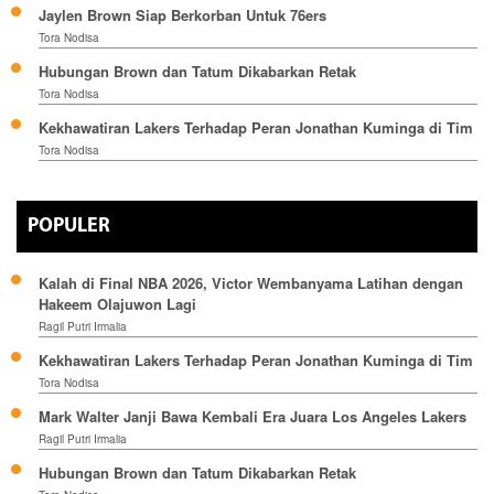
Jaylen Brown Siap Berkorban Untuk 76ers
Tora Nodisa
Hubungan Brown dan Tatum Dikabarkan Retak
Tora Nodisa
Kekhawatiran Lakers Terhadap Peran Jonathan Kuminga di Tim
Tora Nodisa
POPULER
Kalah di Final NBA 2026, Victor Wembanyama Latihan dengan
Hakeem Olajuwon Lagi
Ragil Putri Irmalia
Kekhawatiran Lakers Terhadap Peran Jonathan Kuminga di Tim
Tora Nodisa
Mark Walter Janji Bawa Kembali Era Juara Los Angeles Lakers
Ragil Putri Irmalia
Hubungan Brown dan Tatum Dikabarkan Retak