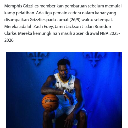
Memphis Grizzlies memberikan pembaruan sebelum memulai
kamp pelatihan. Ada tiga pemain cedera dalam kabar yang
disampaikan Grizzlies pada Jumat (26/9) waktu setempat.
Mereka adalah Zach Edey, Jaren Jackson Jr. dan Brandon
Clarke. Mereka kemungkinan masih absen di awal NBA 2025-
2026.