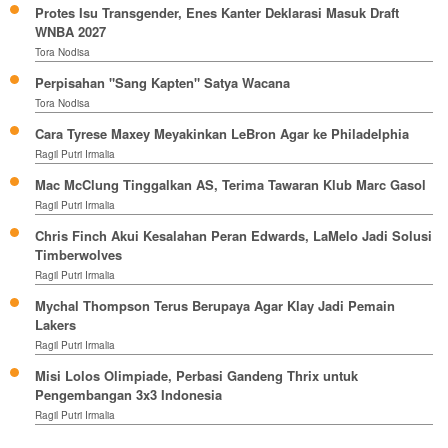
Protes Isu Transgender, Enes Kanter Deklarasi Masuk Draft
WNBA 2027
Tora Nodisa
Perpisahan "Sang Kapten" Satya Wacana
Tora Nodisa
Cara Tyrese Maxey Meyakinkan LeBron Agar ke Philadelphia
Ragil Putri Irmalia
Mac McClung Tinggalkan AS, Terima Tawaran Klub Marc Gasol
Ragil Putri Irmalia
Chris Finch Akui Kesalahan Peran Edwards, LaMelo Jadi Solusi
Timberwolves
Ragil Putri Irmalia
Mychal Thompson Terus Berupaya Agar Klay Jadi Pemain
Lakers
Ragil Putri Irmalia
Misi Lolos Olimpiade, Perbasi Gandeng Thrix untuk
Pengembangan 3x3 Indonesia
Ragil Putri Irmalia