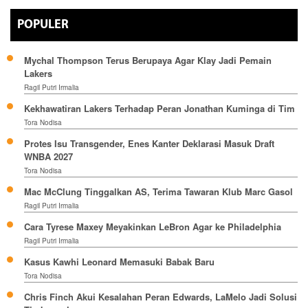
POPULER
Mychal Thompson Terus Berupaya Agar Klay Jadi Pemain
Lakers
Ragil Putri Irmalia
Kekhawatiran Lakers Terhadap Peran Jonathan Kuminga di Tim
Tora Nodisa
Protes Isu Transgender, Enes Kanter Deklarasi Masuk Draft
WNBA 2027
Tora Nodisa
Mac McClung Tinggalkan AS, Terima Tawaran Klub Marc Gasol
Ragil Putri Irmalia
Cara Tyrese Maxey Meyakinkan LeBron Agar ke Philadelphia
Ragil Putri Irmalia
Kasus Kawhi Leonard Memasuki Babak Baru
Tora Nodisa
Chris Finch Akui Kesalahan Peran Edwards, LaMelo Jadi Solusi