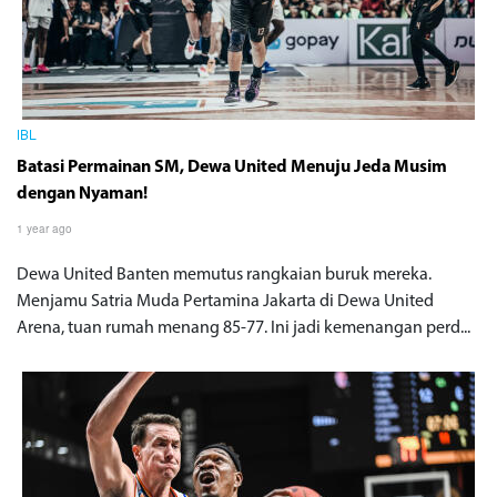
IBL
Batasi Permainan SM, Dewa United Menuju Jeda Musim
dengan Nyaman!
1 year ago
Dewa United Banten memutus rangkaian buruk mereka.
Menjamu Satria Muda Pertamina Jakarta di Dewa United
Arena, tuan rumah menang 85-77. Ini jadi kemenangan perd...