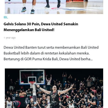
IBL
Gelvis Solano 30 Poin, Dewa United Semakin
Menenggelamkan Bali United!
1 year ago
Dewa United Banten turut serta membenamkan Bali United
Basketball lebih dalam di rentetan kekalahan mereka.
Bertarung di GOR Purna Krida Bali, Dewa United berha...