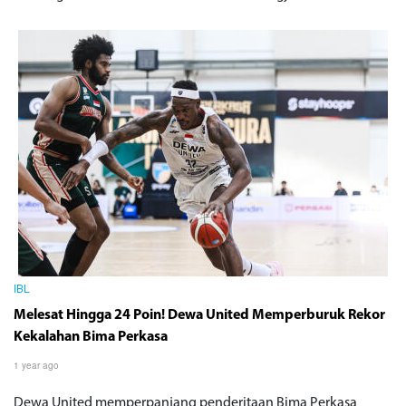
IBL
Melesat Hingga 24 Poin! Dewa United Memperburuk Rekor
Kekalahan Bima Perkasa
1 year ago
Dewa United memperpanjang penderitaan Bima Perkasa