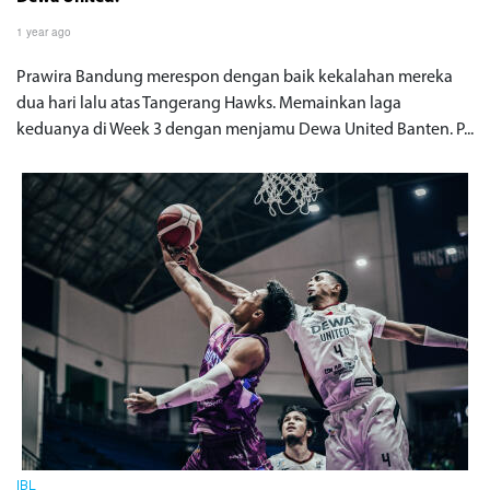
1 year ago
Prawira Bandung merespon dengan baik kekalahan mereka
dua hari lalu atas Tangerang Hawks. Memainkan laga
keduanya di Week 3 dengan menjamu Dewa United Banten. P...
IBL