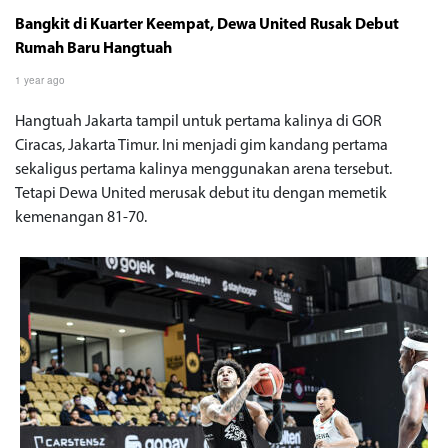
Bangkit di Kuarter Keempat, Dewa United Rusak Debut
Rumah Baru Hangtuah
1 year ago
Hangtuah Jakarta tampil untuk pertama kalinya di GOR
Ciracas, Jakarta Timur. Ini menjadi gim kandang pertama
sekaligus pertama kalinya menggunakan arena tersebut.
Tetapi Dewa United merusak debut itu dengan memetik
kemenangan 81-70.