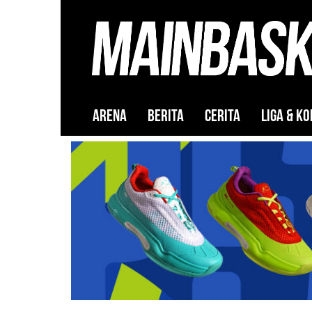
ARENA
BERITA
CERITA
LIGA & KO