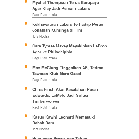
Mychal Thompson Terus Berupaya
Agar Klay Jadi Pemain Lakers
Ragil Putri Irmalia
Kekhawatiran Lakers Terhadap Peran
Jonathan Kuminga di Tim
Tora Nodisa
Cara Tyrese Maxey Meyakinkan LeBron
Agar ke Philadelphia
Ragil Putri Irmalia
Mac McClung Tinggalkan AS, Terima
Tawaran Klub Marc Gasol
Ragil Putri Irmalia
Chris Finch Akui Kesalahan Peran
Edwards, LaMelo Jadi Solusi
Timberwolves
Ragil Putri Irmalia
Kasus Kawhi Leonard Memasuki
Babak Baru
Tora Nodisa
Hubungan Brown dan Tatum