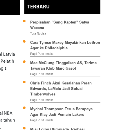
TERBARU
Perpisahan "Sang Kapten" Satya
Wacana
Tora Nodisa
Cara Tyrese Maxey Meyakinkan LeBron
Agar ke Philadelphia
Ragil Putri Irmalia
l Latvia
 Pelatih
Mac McClung Tinggalkan AS, Terima
Tawaran Klub Marc Gasol
gis.
Ragil Putri Irmalia
Chris Finch Akui Kesalahan Peran
Edwards, LaMelo Jadi Solusi
Timberwolves
Ragil Putri Irmalia
Mychal Thompson Terus Berupaya
nal NBA
Agar Klay Jadi Pemain Lakers
ma tahun
Ragil Putri Irmalia
.
Misi Lolos Olimpiade, Perbasi