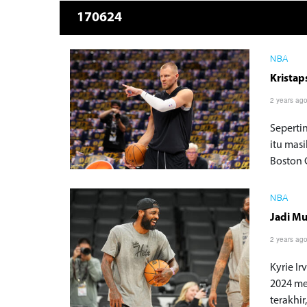
170624
NBA
Kristap
2 years ag
Sepertin
itu mas
Boston 
NBA
Jadi Mu
2 years ag
Kyrie I
2024 me
terakhi