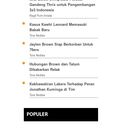
Gandeng Thrix untuk Pengembangan
3x3 Indonesia
Ragil Putri Irmalia
Kasus Kawhi Leonard Memasuki
Babak Baru
Tora Nodisa
Jaylen Brown Siap Berkorban Untuk
76ers
Tora Nodisa
Hubungan Brown dan Tatum
Dikabarkan Retak
Tora Nodisa
Kekhawatiran Lakers Terhadap Peran
Jonathan Kuminga di Tim
Tora Nodisa
POPULER