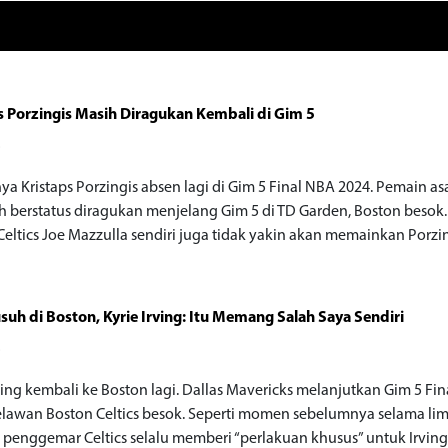
s Porzingis Masih Diragukan Kembali di Gim 5
o
ya Kristaps Porzingis absen lagi di Gim 5 Final NBA 2024. Pemain asa
ih berstatus diragukan menjelang Gim 5 di TD Garden, Boston besok.
Celtics Joe Mazzulla sendiri juga tidak yakin akan memainkan Porzin
suh di Boston, Kyrie Irving: Itu Memang Salah Saya Sendiri
o
rving kembali ke Boston lagi. Dallas Mavericks melanjutkan Gim 5 Fi
lawan Boston Celtics besok. Seperti momen sebelumnya selama li
r, penggemar Celtics selalu memberi “perlakuan khusus” untuk Irving