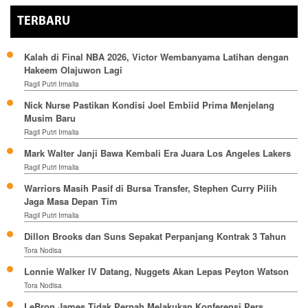
TERBARU
Kalah di Final NBA 2026, Victor Wembanyama Latihan dengan
Hakeem Olajuwon Lagi
Ragil Putri Irmalia
Nick Nurse Pastikan Kondisi Joel Embiid Prima Menjelang
Musim Baru
Ragil Putri Irmalia
Mark Walter Janji Bawa Kembali Era Juara Los Angeles Lakers
Ragil Putri Irmalia
Warriors Masih Pasif di Bursa Transfer, Stephen Curry Pilih
Jaga Masa Depan Tim
Ragil Putri Irmalia
Dillon Brooks dan Suns Sepakat Perpanjang Kontrak 3 Tahun
Tora Nodisa
Lonnie Walker IV Datang, Nuggets Akan Lepas Peyton Watson
Tora Nodisa
LeBron James Tidak Pernah Melakukan Konferensi Pers