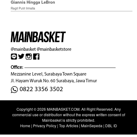
Giannis Hingga LeBron
Ragil Putri Irmalia
@mainbasket
@mainbasketstore
Office:
Mezzanine Level, Surabaya Town Square
Jl. Hayam Wuruk No. 60 Surabaya, Jawa Timur
0822 3356 3502
Copyright © 2026
MAINBASKET.COM
. All Right Reserved. Any
commercial use or distribution without the express written consent of
Mainbasket is strictly prohibited.
Home
|
Privacy Policy
|
Top Articles
|
MainSepeda
|
DBL ID