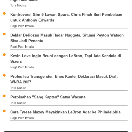
Tora Nodisa
Kontroversi Gim 6 Lawan Spurs, Chris Finch Beri Pembelaan
untuk Anthony Edwards
Ragil Putri Irmalia
DeMar DeRozan Masuk Radar Nuggets, Situasi Peyton Watson
Bisa Jadi Penentu
Ragil Putri Irmalia
Kevin Love Ingin Reuni dengan LeBron, Tapi Ada Kendala di
Sixers
Ragil Putri Irmalia
Protes Isu Transgender, Enes Kanter Deklarasi Masuk Draft
WNBA 2027
Tora Nodisa
Perpisahan "Sang Kapten" Satya Wacana
Tora Nodisa
Cara Tyrese Maxey Meyakinkan LeBron Agar ke Philadelphia
Ragil Putri Irmalia