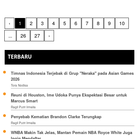
‹
1
2
3
4
5
6
7
8
9
10
...
26
27
›
TERBARU
Timnas Indonesia Terjebak di Grup "Neraka" pada Asian Games
2026
Tora Nodisa
Reuni di Houston, Ime Udoka Punya Ekspektasi Besar untuk
Marcus Smart
Ragil Putri Irmalia
Penyebab Kematian Brandon Clarke Terungkap
Ragil Putri Irmalia
WNBA Makin Tak Jelas, Mantan Pemain NBA Royce White Juga
Ingin Mendaftar