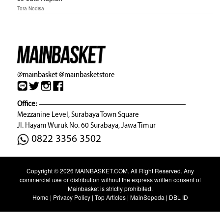
Tora Nodisa
@mainbasket
@mainbasketstore
Office:
Mezzanine Level, Surabaya Town Square
Jl. Hayam Wuruk No. 60 Surabaya, Jawa Timur
0822 3356 3502
Copyright © 2026
MAINBASKET.COM
. All Right Reserved. Any
commercial use or distribution without the express written consent of
Mainbasket is strictly prohibited.
Home
|
Privacy Policy
|
Top Articles
|
MainSepeda
|
DBL ID