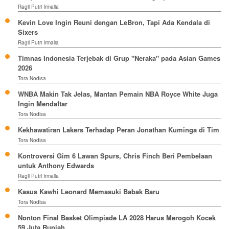
Ragil Putri Irmalia
Kevin Love Ingin Reuni dengan LeBron, Tapi Ada Kendala di
Sixers
Ragil Putri Irmalia
Timnas Indonesia Terjebak di Grup "Neraka" pada Asian Games
2026
Tora Nodisa
WNBA Makin Tak Jelas, Mantan Pemain NBA Royce White Juga
Ingin Mendaftar
Tora Nodisa
Kekhawatiran Lakers Terhadap Peran Jonathan Kuminga di Tim
Tora Nodisa
Kontroversi Gim 6 Lawan Spurs, Chris Finch Beri Pembelaan
untuk Anthony Edwards
Ragil Putri Irmalia
Kasus Kawhi Leonard Memasuki Babak Baru
Tora Nodisa
Nonton Final Basket Olimpiade LA 2028 Harus Merogoh Kocek
59 Juta Rupiah