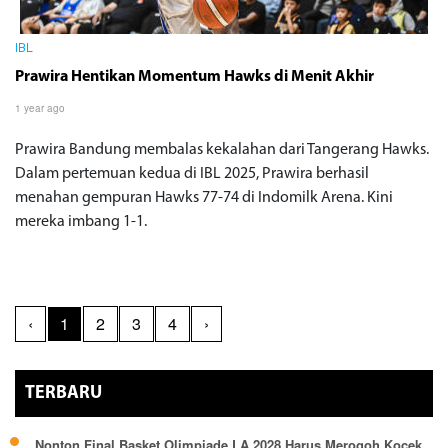
IBL
Prawira Hentikan Momentum Hawks di Menit Akhir
1 year ago
Prawira Bandung membalas kekalahan dari Tangerang Hawks.
Dalam pertemuan kedua di IBL 2025, Prawira berhasil
menahan gempuran Hawks 77-74 di Indomilk Arena. Kini
mereka imbang 1-1.
‹
1
2
3
4
›
TERBARU
Nonton Final Basket Olimpiade LA 2028 Harus Merogoh Kocek