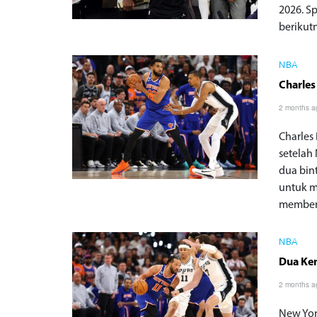
2026. S
berikut
NBA
Charles
2 months a
Charles
setelah
dua bin
untuk m
membent
NBA
Dua Ke
2 months a
New Yor