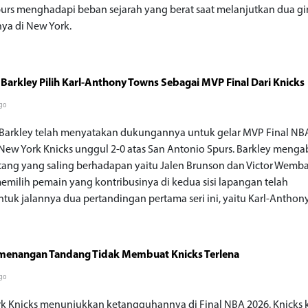
purs menghadapi beban sejarah yang berat saat melanjutkan dua g
nya di New York.
 Barkley Pilih Karl-Anthony Towns Sebagai MVP Final Dari Knicks
go
 Barkley telah menyatakan dukungannya untuk gelar MVP Final NB
 New York Knicks unggul 2-0 atas San Antonio Spurs. Barkley meng
tang yang saling berhadapan yaitu Jalen Brunson dan Victor Wem
emilih pemain yang kontribusinya di kedua sisi lapangan telah
uk jalannya dua pertandingan pertama seri ini, yaitu Karl-Anthon
menangan Tandang Tidak Membuat Knicks Terlena
go
k Knicks menunjukkan ketangguhannya di Final NBA 2026. Knicks k