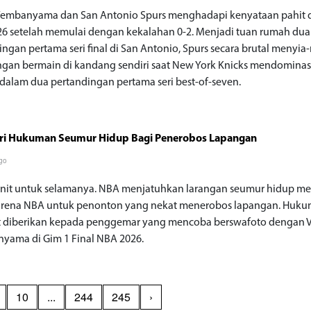
Wembanyama dan San Antonio Spurs menghadapi kenyataan pahit d
6 setelah memulai dengan kekalahan 0-2. Menjadi tuan rumah dua
ingan pertama seri final di San Antonio, Spurs secara brutal menyia
gan bermain di kandang sendiri saat New York Knicks mendominas
dalam dua pertandingan pertama seri best-of-seven.
ri Hukuman Seumur Hidup Bagi Penerobos Lapangan
go
nit untuk selamanya. NBA menjatuhkan larangan seumur hidup m
rena NBA untuk penonton yang nekat menerobos lapangan. Huk
t diberikan kepada penggemar yang mencoba berswafoto dengan V
ama di Gim 1 Final NBA 2026.
10
...
244
245
›