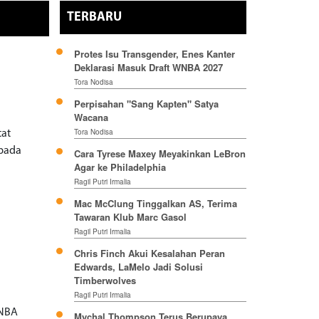
TERBARU
Protes Isu Transgender, Enes Kanter
Deklarasi Masuk Draft WNBA 2027
Tora Nodisa
Perpisahan "Sang Kapten" Satya
Wacana
Tora Nodisa
tat
 pada
Cara Tyrese Maxey Meyakinkan LeBron
Agar ke Philadelphia
Ragil Putri Irmalia
Mac McClung Tinggalkan AS, Terima
Tawaran Klub Marc Gasol
Ragil Putri Irmalia
Chris Finch Akui Kesalahan Peran
Edwards, LaMelo Jadi Solusi
Timberwolves
Ragil Putri Irmalia
 NBA
Mychal Thompson Terus Berupaya