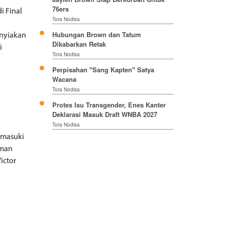
76ers
i Final
Tora Nodisa
Hubungan Brown dan Tatum
-nyiakan
Dikabarkan Retak
i
Tora Nodisa
Perpisahan "Sang Kapten" Satya
Wacana
Tora Nodisa
Protes Isu Transgender, Enes Kanter
Deklarasi Masuk Draft WNBA 2027
Tora Nodisa
emasuki
uman
ictor