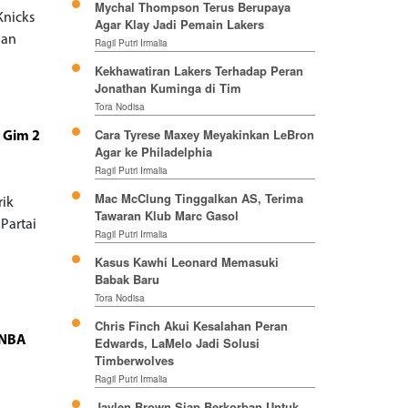
Mychal Thompson Terus Berupaya
Knicks
Agar Klay Jadi Pemain Lakers
gan
Ragil Putri Irmalia
Kekhawatiran Lakers Terhadap Peran
Jonathan Kuminga di Tim
Tora Nodisa
Cara Tyrese Maxey Meyakinkan LeBron
a Gim 2
Agar ke Philadelphia
Ragil Putri Irmalia
Mac McClung Tinggalkan AS, Terima
rik
Tawaran Klub Marc Gasol
 Partai
Ragil Putri Irmalia
Kasus Kawhi Leonard Memasuki
Babak Baru
Tora Nodisa
Chris Finch Akui Kesalahan Peran
 NBA
Edwards, LaMelo Jadi Solusi
Timberwolves
Ragil Putri Irmalia
Jaylen Brown Siap Berkorban Untuk