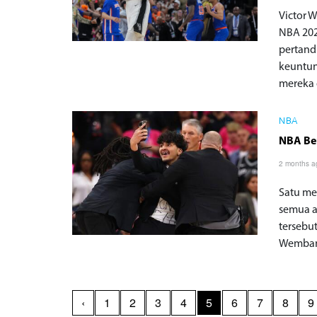
Victor 
NBA 202
pertand
keuntun
mereka 
NBA
NBA Be
2 months a
Satu me
semua a
tersebu
Wembany
‹
1
2
3
4
5
6
7
8
9