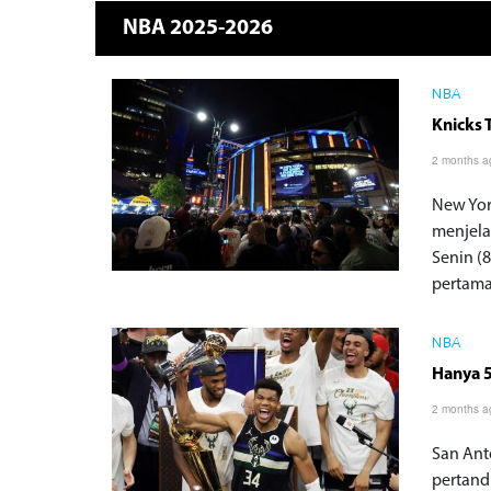
NBA 2025-2026
NBA
Knicks 
2 months a
New Yor
menjela
Senin (
pertama
NBA
Hanya 5
2 months a
San Anto
pertand