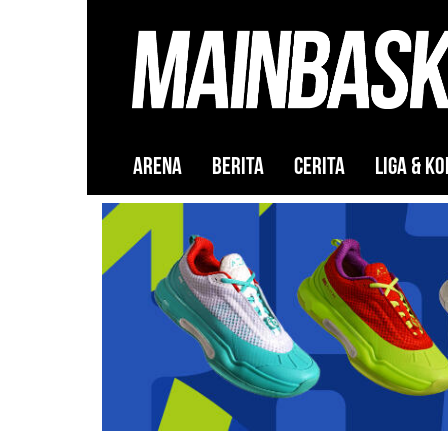
ARENA
BERITA
CERITA
LIGA & KO