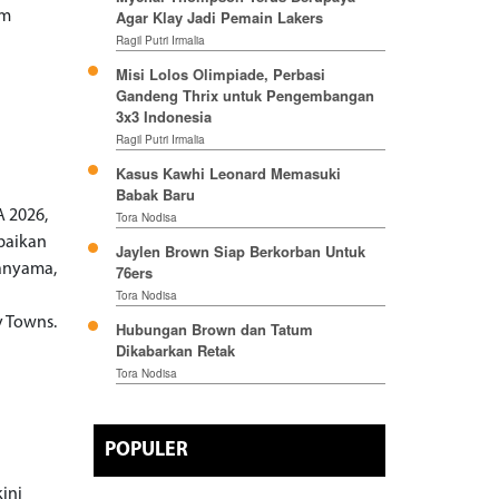
Agar Klay Jadi Pemain Lakers
im
Ragil Putri Irmalia
Misi Lolos Olimpiade, Perbasi
Gandeng Thrix untuk Pengembangan
3x3 Indonesia
Ragil Putri Irmalia
Kasus Kawhi Leonard Memasuki
Babak Baru
A 2026,
Tora Nodisa
abaikan
Jaylen Brown Siap Berkorban Untuk
banyama,
76ers
Tora Nodisa
y Towns.
Hubungan Brown dan Tatum
Dikabarkan Retak
Tora Nodisa
POPULER
ini