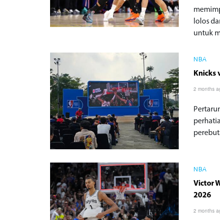
memimpi
lolos d
untuk m
NBA
Knicks 
2 months a
Pertaru
perhatia
perebuta
NBA
Victor
2026
2 months a