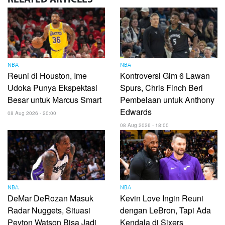
RELATED
ARTICLES
NBA
NBA
Reuni di Houston, Ime
Kontroversi Gim 6 Lawan
Udoka Punya Ekspektasi
Spurs, Chris Finch Beri
Besar untuk Marcus Smart
Pembelaan untuk Anthony
Edwards
08 Aug 2026 - 20:00
08 Aug 2026 - 18:00
NBA
NBA
DeMar DeRozan Masuk
Kevin Love Ingin Reuni
Radar Nuggets, Situasi
dengan LeBron, Tapi Ada
Peyton Watson Bisa Jadi
Kendala di Sixers