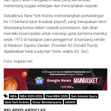
menentang segala rintangan dan menciptakan sejarah.
Sebaliknya, New York Knicks memenangkan pertandingan
ke-13 berturut-turut di babak playoff, yang merupakan rekor
terpanjang kedua dalam sejarah
postseason
, dan akan
memiliki kesempatan untuk menutup gelar pertama mereka
sejak 1973 di hadapan para penggemar di kandang sendiri
di Madison Square Garden. Presiden AS Donald Trump
dijadwalkan hadir pada hari Senin, waktu AS. (tor)
Foto: inquirer.net
NBA
NBA 2025-2026
Final NBA 2026
San Antonio Spurs
New York Knicks
Victor Wembanyama
060626