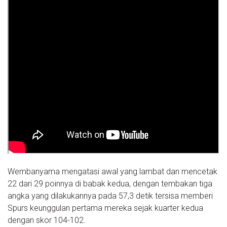
Wembanyama mengatasi awal yang lambat dan mencetak
22 dari 29 poinnya di babak kedua, dengan tembakan tiga
angka yang dilakukannya pada 57,3 detik tersisa memberi
Spurs keunggulan pertama mereka sejak kuarter kedua
dengan skor 104-102.