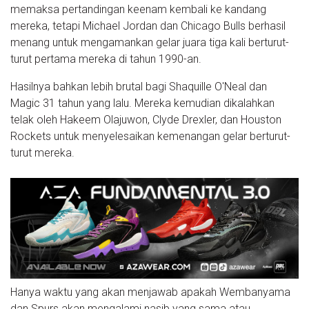
memaksa pertandingan keenam kembali ke kandang
mereka, tetapi Michael Jordan dan Chicago Bulls berhasil
menang untuk mengamankan gelar juara tiga kali berturut-
turut pertama mereka di tahun 1990-an.
Hasilnya bahkan lebih brutal bagi Shaquille O'Neal dan
Magic 31 tahun yang lalu. Mereka kemudian dikalahkan
telak oleh Hakeem Olajuwon, Clyde Drexler, dan Houston
Rockets untuk menyelesaikan kemenangan gelar berturut-
turut mereka.
Hanya waktu yang akan menjawab apakah Wembanyama
dan Spurs akan mengalami nasib yang sama atau