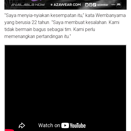
"Saya menyia-nyiakan kesempatan itu," kata Wembanyama
yang berusia 22 tahun. "Saya membuat kesalahan. Kami
tidak bermain bagus sebagai tim. Kami perlu
memenangkan pertandingan itu."