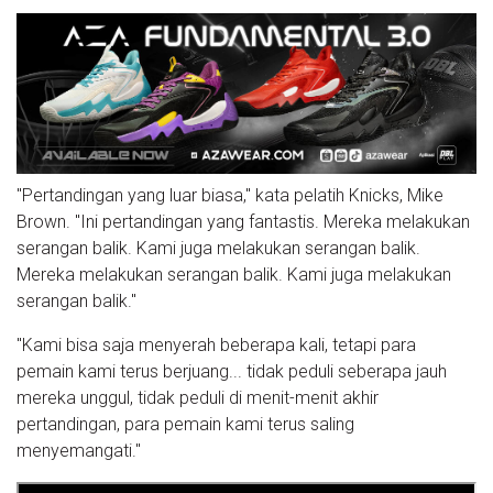
"Pertandingan yang luar biasa," kata pelatih Knicks, Mike
Brown. "Ini pertandingan yang fantastis. Mereka melakukan
serangan balik. Kami juga melakukan serangan balik.
Mereka melakukan serangan balik. Kami juga melakukan
serangan balik."
"Kami bisa saja menyerah beberapa kali, tetapi para
pemain kami terus berjuang... tidak peduli seberapa jauh
mereka unggul, tidak peduli di menit-menit akhir
pertandingan, para pemain kami terus saling
menyemangati."