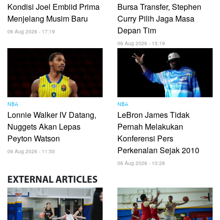
Kondisi Joel Embiid Prima
Bursa Transfer, Stephen
Menjelang Musim Baru
Curry Pilih Jaga Masa
Depan Tim
06 Aug 2026 - 17:19
06 Aug 2026 - 15:19
NBA
NBA
Lonnie Walker IV Datang,
LeBron James Tidak
Nuggets Akan Lepas
Pernah Melakukan
Peyton Watson
Konferensi Pers
Perkenalan Sejak 2010
06 Aug 2026 - 11:50
06 Aug 2026 - 10:28
EXTERNAL
ARTICLES