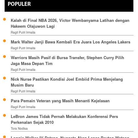
POPULER
Kalah di Final NBA 2026, Victor Wembanyama Latihan dengan
Hakeem Olajuwon Lagi
Ragil Putri Irmalia
Mark Walter Janji Bawa Kembali Era Juara Los Angeles Lakers
Ragil Putri Irmalia
Warriors Masih Pasif di Bursa Transfer, Stephen Curry Pilih
Jaga Masa Depan Tim
Ragil Putri Irmalia
Nick Nurse Pastikan Kondisi Joel Embiid Prima Menjelang
Musim Baru
Ragil Putri Irmalia
Para Pemain Veteran yang Masih Menanti Kejelasan
Ragil Putri Irmalia
LeBron James Tidak Pernah Melakukan Konferensi Pers
Perkenalan Sejak 2010
Tora Nodisa
Lonnie Walker IV Datang, Nuggets Akan Lepas Peyton Watson