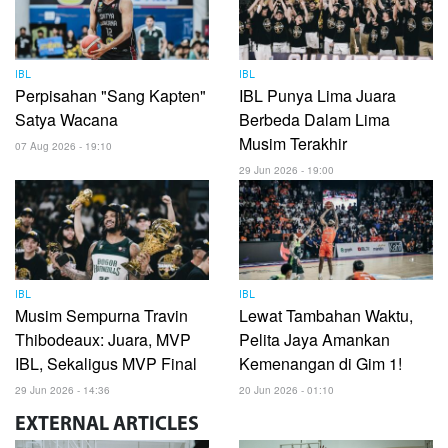
IBL
IBL
Perpisahan "Sang Kapten"
IBL Punya Lima Juara
Satya Wacana
Berbeda Dalam Lima
Musim Terakhir
07 Aug 2026 - 19:10
29 Jun 2026 - 19:00
IBL
IBL
Musim Sempurna Travin
Lewat Tambahan Waktu,
Thibodeaux: Juara, MVP
Pelita Jaya Amankan
IBL, Sekaligus MVP Final
Kemenangan di Gim 1!
29 Jun 2026 - 14:36
20 Jun 2026 - 01:10
EXTERNAL
ARTICLES