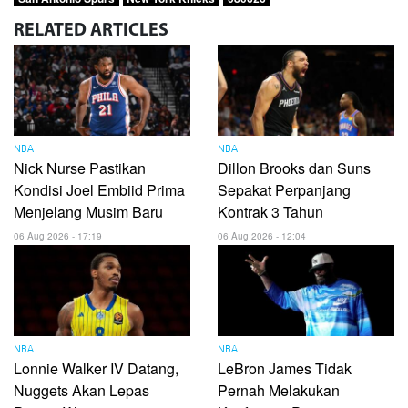
RELATED
ARTICLES
NBA
NBA
Nick Nurse Pastikan
Dillon Brooks dan Suns
Kondisi Joel Embiid Prima
Sepakat Perpanjang
Menjelang Musim Baru
Kontrak 3 Tahun
06 Aug 2026 - 17:19
06 Aug 2026 - 12:04
NBA
NBA
Lonnie Walker IV Datang,
LeBron James Tidak
Nuggets Akan Lepas
Pernah Melakukan