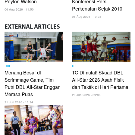
Peyton Watson
Konferensi Pers
Perkenalan Sejak 2010
06 Aug 2026 - 11:50
06 Aug 2026 - 10:28
EXTERNAL
ARTICLES
DBL
DBL
Menang Besar di
TC Dimulai! Skuad DBL
Scrimmage Game, Tim
All-Star 2026 Asah Fisik
Putri DBL All-Star Enggan
dan Taktik di Hari Pertama
Merasa Puas
20 Jun 2026 - 09:06
21 Jun 2026 - 13:24