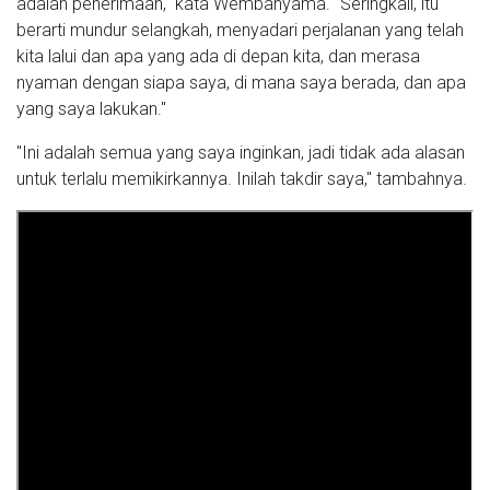
adalah penerimaan," kata Wembanyama. "Seringkali, itu
berarti mundur selangkah, menyadari perjalanan yang telah
kita lalui dan apa yang ada di depan kita, dan merasa
nyaman dengan siapa saya, di mana saya berada, dan apa
yang saya lakukan."
"Ini adalah semua yang saya inginkan, jadi tidak ada alasan
untuk terlalu memikirkannya. Inilah takdir saya," tambahnya.