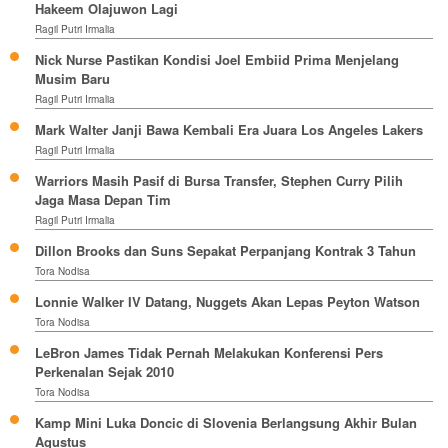
Hakeem Olajuwon Lagi
Ragil Putri Irmalia
Nick Nurse Pastikan Kondisi Joel Embiid Prima Menjelang
Musim Baru
Ragil Putri Irmalia
Mark Walter Janji Bawa Kembali Era Juara Los Angeles Lakers
Ragil Putri Irmalia
Warriors Masih Pasif di Bursa Transfer, Stephen Curry Pilih
Jaga Masa Depan Tim
Ragil Putri Irmalia
Dillon Brooks dan Suns Sepakat Perpanjang Kontrak 3 Tahun
Tora Nodisa
Lonnie Walker IV Datang, Nuggets Akan Lepas Peyton Watson
Tora Nodisa
LeBron James Tidak Pernah Melakukan Konferensi Pers
Perkenalan Sejak 2010
Tora Nodisa
Kamp Mini Luka Doncic di Slovenia Berlangsung Akhir Bulan
Agustus