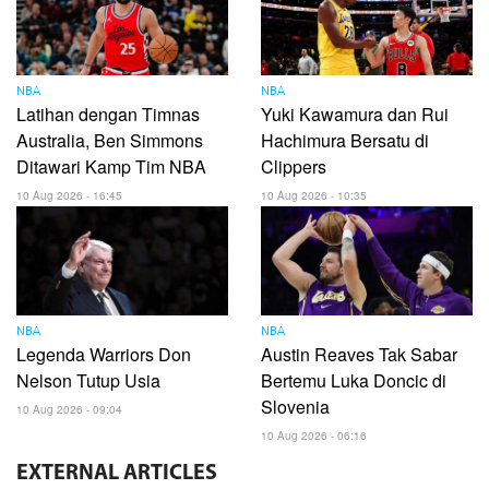
NBA
NBA
Latihan dengan Timnas
Yuki Kawamura dan Rui
Australia, Ben Simmons
Hachimura Bersatu di
Ditawari Kamp Tim NBA
Clippers
10 Aug 2026 - 16:45
10 Aug 2026 - 10:35
NBA
NBA
Legenda Warriors Don
Austin Reaves Tak Sabar
Nelson Tutup Usia
Bertemu Luka Doncic di
Slovenia
10 Aug 2026 - 09:04
10 Aug 2026 - 06:16
EXTERNAL
ARTICLES