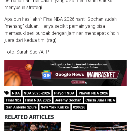
pemahaman mendalam yang bisa membantu Knicks
menyusun strategi.
Apa pun hasil akhir Final NBA 2026 nanti, Sochan sudah
“menang” duluan. Hanya sedikit pemain yang bisa
memasuki seri puncak dengan jaminan mendapat cincin
juara dari kedua tim. (rag)
Foto: Sarah Stier/AFP
NBA
NBA 2025-2026
Playoff NBA
Playoff NBA 2026
Final Nba
Final NBA 2026
Jeremy Sochan
Cincin Juara NBA
San Antonio Spurs
New York Knicks
020626
RELATED
ARTICLES