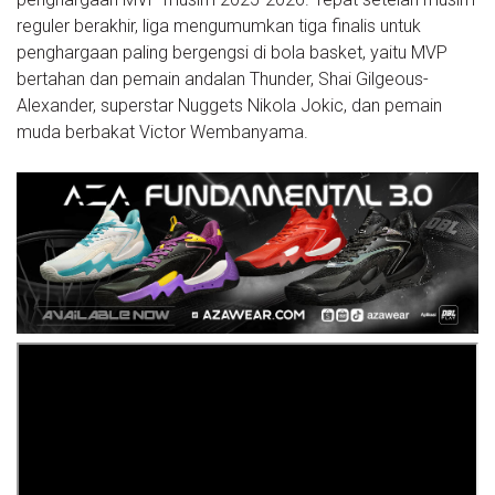
reguler berakhir, liga mengumumkan tiga finalis untuk
penghargaan paling bergengsi di bola basket, yaitu MVP
bertahan dan pemain andalan Thunder, Shai Gilgeous-
Alexander, superstar Nuggets Nikola Jokic, dan pemain
muda berbakat Victor Wembanyama.