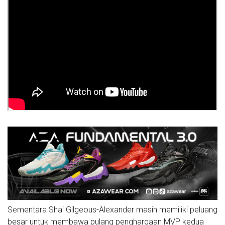
Sementara Shai Gilgeous-Alexander masih memiliki peluang
besar untuk membawa pulang penghargaan MVP kedua