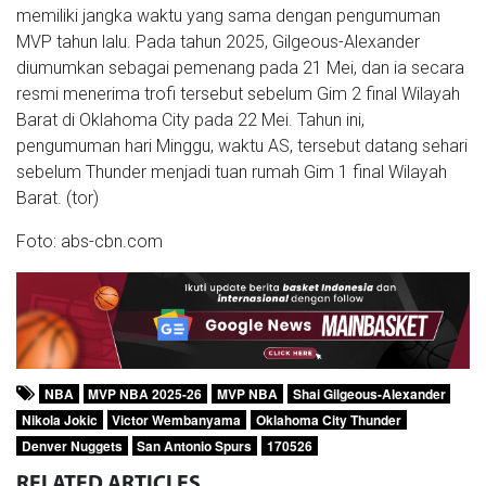
memiliki jangka waktu yang sama dengan pengumuman
MVP tahun lalu. Pada tahun 2025, Gilgeous-Alexander
diumumkan sebagai pemenang pada 21 Mei, dan ia secara
resmi menerima trofi tersebut sebelum Gim 2 final Wilayah
Barat di Oklahoma City pada 22 Mei. Tahun ini,
pengumuman hari Minggu, waktu AS, tersebut datang sehari
sebelum Thunder menjadi tuan rumah Gim 1 final Wilayah
Barat. (tor)
Foto: abs-cbn.com
NBA
MVP NBA 2025-26
MVP NBA
Shai Gilgeous-Alexander
Nikola Jokic
Victor Wembanyama
Oklahoma City Thunder
Denver Nuggets
San Antonio Spurs
170526
RELATED
ARTICLES