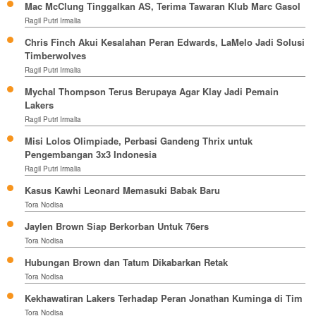
Mac McClung Tinggalkan AS, Terima Tawaran Klub Marc Gasol
Ragil Putri Irmalia
Chris Finch Akui Kesalahan Peran Edwards, LaMelo Jadi Solusi
Timberwolves
Ragil Putri Irmalia
Mychal Thompson Terus Berupaya Agar Klay Jadi Pemain
Lakers
Ragil Putri Irmalia
Misi Lolos Olimpiade, Perbasi Gandeng Thrix untuk
Pengembangan 3x3 Indonesia
Ragil Putri Irmalia
Kasus Kawhi Leonard Memasuki Babak Baru
Tora Nodisa
Jaylen Brown Siap Berkorban Untuk 76ers
Tora Nodisa
Hubungan Brown dan Tatum Dikabarkan Retak
Tora Nodisa
Kekhawatiran Lakers Terhadap Peran Jonathan Kuminga di Tim
Tora Nodisa