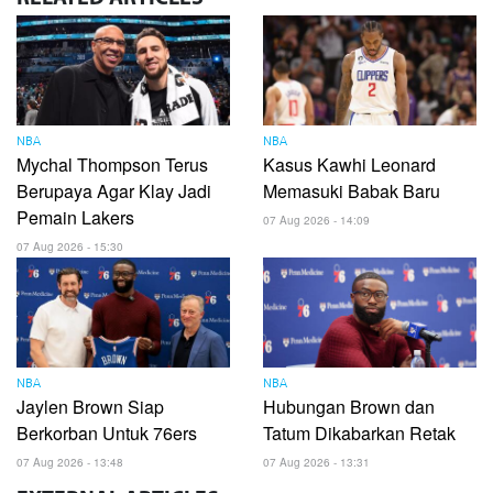
NBA
NBA
Mychal Thompson Terus
Kasus Kawhi Leonard
Berupaya Agar Klay Jadi
Memasuki Babak Baru
Pemain Lakers
07 Aug 2026 - 14:09
07 Aug 2026 - 15:30
NBA
NBA
Jaylen Brown Siap
Hubungan Brown dan
Berkorban Untuk 76ers
Tatum Dikabarkan Retak
07 Aug 2026 - 13:48
07 Aug 2026 - 13:31