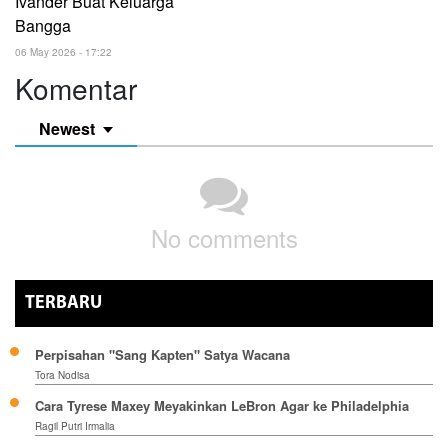
Ivander Buat Keluarga
Bangga
06 May 2026 - 17:22
Komentar
Newest
No comments
TERBARU
Perpisahan "Sang Kapten" Satya Wacana
Tora Nodisa
Cara Tyrese Maxey Meyakinkan LeBron Agar ke Philadelphia
Ragil Putri Irmalia