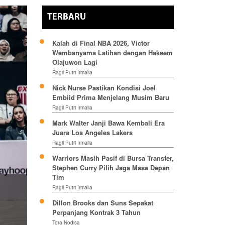
TERBARU
Kalah di Final NBA 2026, Victor
Wembanyama Latihan dengan Hakeem
Olajuwon Lagi
Ragil Putri Irmalia
Nick Nurse Pastikan Kondisi Joel
Embiid Prima Menjelang Musim Baru
Ragil Putri Irmalia
Mark Walter Janji Bawa Kembali Era
Juara Los Angeles Lakers
Ragil Putri Irmalia
Warriors Masih Pasif di Bursa Transfer,
Stephen Curry Pilih Jaga Masa Depan
Tim
Ragil Putri Irmalia
Dillon Brooks dan Suns Sepakat
Perpanjang Kontrak 3 Tahun
Tora Nodisa