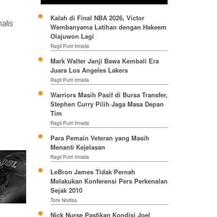
Kalah di Final NBA 2026, Victor
alis
Wembanyama Latihan dengan Hakeem
Olajuwon Lagi
Ragil Putri Irmalia
Mark Walter Janji Bawa Kembali Era
Juara Los Angeles Lakers
Ragil Putri Irmalia
Warriors Masih Pasif di Bursa Transfer,
Stephen Curry Pilih Jaga Masa Depan
Tim
Ragil Putri Irmalia
Para Pemain Veteran yang Masih
Menanti Kejelasan
Ragil Putri Irmalia
LeBron James Tidak Pernah
Melakukan Konferensi Pers Perkenalan
Sejak 2010
Tora Nodisa
Nick Nurse Pastikan Kondisi Joel