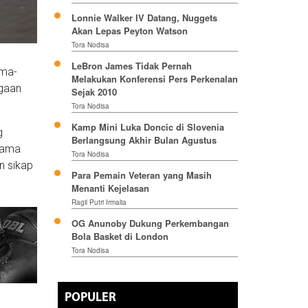
Lonnie Walker IV Datang, Nuggets
Akan Lepas Peyton Watson
Tora Nodisa
LeBron James Tidak Pernah
ama-
Melakukan Konferensi Pers Perkenalan
rgaan
Sejak 2010
Tora Nodisa
Kamp Mini Luka Doncic di Slovenia
g
Berlangsung Akhir Bulan Agustus
elama
Tora Nodisa
n sikap
Para Pemain Veteran yang Masih
Menanti Kejelasan
Ragil Putri Irmalia
OG Anunoby Dukung Perkembangan
Bola Basket di London
Tora Nodisa
POPULER