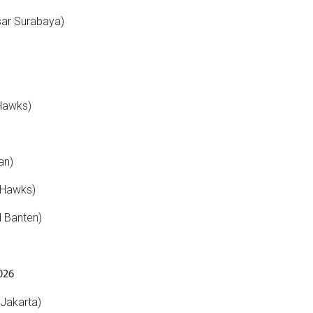
sar Surabaya)
Hawks)
)
an)
 Hawks)
d Banten)
2026
 Jakarta)