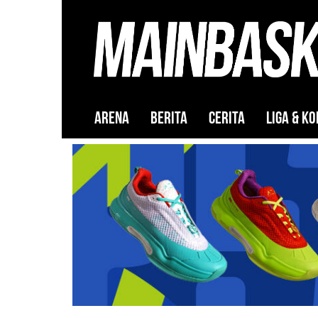
ARENA
BERITA
CERITA
LIGA & KO