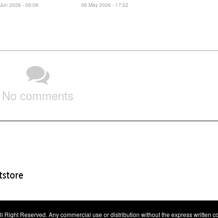
Jun 2026 - 09:06
06 May 2026 - 17:22
No comments
store
All Right Reserved. Any commercial use or distribution without the express written con