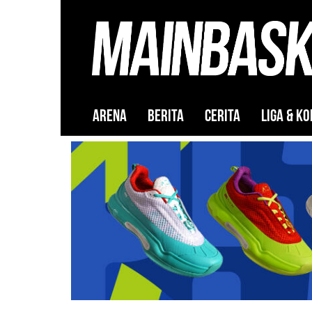
ARENA
BERITA
CERITA
LIGA & KO