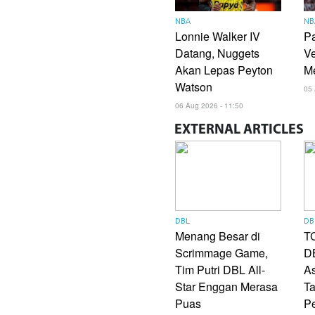
NBA
NB
Lonnie Walker IV
P
Datang, Nuggets
Ve
Akan Lepas Peyton
Me
Watson
05 
06 Aug 2026 - 11:50
EXTERNAL
ARTICLES
DBL
DB
Menang Besar di
TC
Scrimmage Game,
DB
Tim Putri DBL All-
As
Star Enggan Merasa
Ta
Puas
P