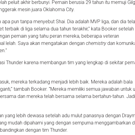
lah peluit akhir berbunyi. Pemain berusia 29 tahun itu memuji Gil
nggerak mesin juara Oklahoma City.
 apa pun tanpa menyebut Shai. Dia adalah MVP liga, dan dia tel
terbaik di liga selama dua tahun terakhir," kata Booker setelah
engan pemain yang tahu peran mereka, beberapa veteran
nal lelah. Saya akan mengatakan dengan
chemistry
dan komunikas
en."
asi Thunder karena membangun tim yang lengkap di sekitar pem
suk, mereka terkadang menjadi lebih baik. Mereka adalah bala
anti," tambah Booker. "Mereka memiliki semua jawaban untuk u
i bersama dan mereka telah bersama selama bertahun-tahun. Jadi 
an yang lebih dewasa setelah adu mulut panasnya dengan Dray
 yang mudah dipahami yang dengan sempurna menggambarkan 
a dibandingkan dengan tim Thunder.