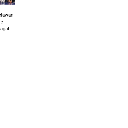
elawan
le
agal