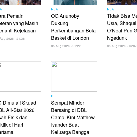
A
NBA
NBA
ara Pemain
OG Anunoby
Tidak Bisa M
teran yang Masih
Dukung
Usia, Shaquil
nanti Kejelasan
Perkembangan Bola
O’Neal Pun G
Basket di London
Ngedunk
Aug 2026 - 21:38
05 Aug 2026 - 21:22
05 Aug 2026 - 16:07
L
DBL
 Dimulai! Skuad
Sempat Minder
L All-Star 2026
Bersaing di DBL
ah Fisik dan
Camp, Kini Matthew
ktik di Hari
Ivander Buat
ertama
Keluarga Bangga