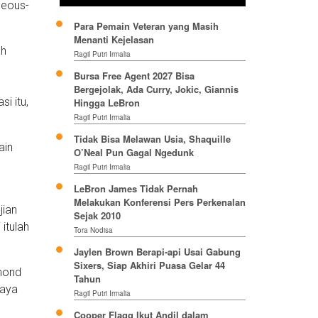
geous-
Para Pemain Veteran yang Masih
Menanti Kejelasan
ah
Ragil Putri Irmalia
Bursa Free Agent 2027 Bisa
Bergejolak, Ada Curry, Jokic, Giannis
i itu,
Hingga LeBron
Ragil Putri Irmalia
Tidak Bisa Melawan Usia, Shaquille
ain
O’Neal Pun Gagal Ngedunk
Ragil Putri Irmalia
LeBron James Tidak Pernah
Melakukan Konferensi Pers Perkenalan
jian
Sejak 2010
itulah
Tora Nodisa
Jaylen Brown Berapi-api Usai Gabung
Sixers, Siap Akhiri Puasa Gelar 44
mond
Tahun
daya
Ragil Putri Irmalia
Cooper Flagg Ikut Andil dalam