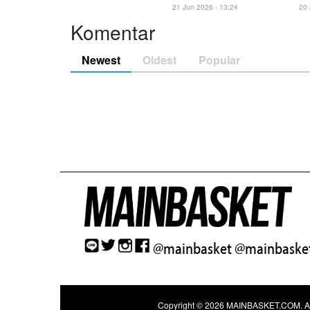
21 Jun 2026 - 13:24
20 
Komentar
Newest
Oldest
Popular
@mainbasket
@mainbasket
Copyright © 2026
MAINBASKET.COM
. 