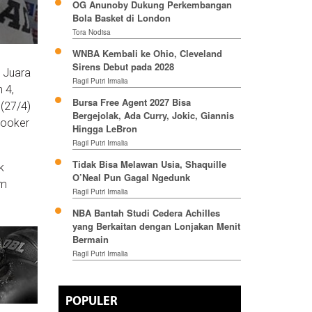
OG Anunoby Dukung Perkembangan
Bola Basket di London
Tora Nodisa
WNBA Kembali ke Ohio, Cleveland
Sirens Debut pada 2028
. Juara
Ragil Putri Irmalia
 4,
Bursa Free Agent 2027 Bisa
 (27/4)
Bergejolak, Ada Curry, Jokic, Giannis
Booker
Hingga LeBron
Ragil Putri Irmalia
Tidak Bisa Melawan Usia, Shaquille
k
O’Neal Pun Gagal Ngedunk
am
Ragil Putri Irmalia
NBA Bantah Studi Cedera Achilles
yang Berkaitan dengan Lonjakan Menit
Bermain
Ragil Putri Irmalia
POPULER