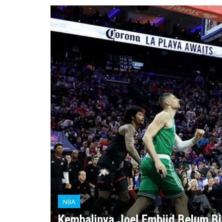
NBA
Kembalinya Joel Embiid Belum B