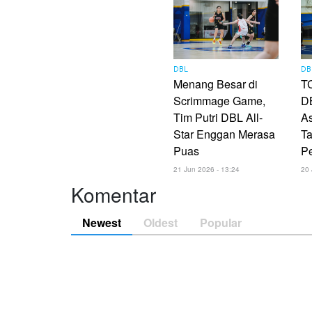
DBL
DB
Menang Besar di
TC
Scrimmage Game,
DB
Tim Putri DBL All-
As
Star Enggan Merasa
Ta
Puas
P
21 Jun 2026 - 13:24
20 
Komentar
Newest
Oldest
Popular