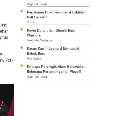
Ragil Putri Irmalia
Perjalanan Ruki Fenomenal LaMelo
Ball Berakhir
Editor
yang
Kevin Durant dan Dinasti Baru
rehan
Warriors
 poin
Alexander Senaputra
Kasus Kawhi Leonard Memasuki
Babak Baru
pat
Tora Nodisa
ew York
Kristaps Porzingis Akan Melewatkan
Beberapa Pertandingan di Playoff
Ragil Putri Irmalia