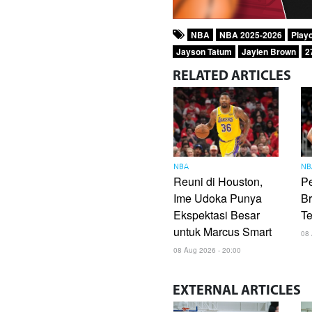
NBA
NBA 2025-2026
Play
Jayson Tatum
Jaylen Brown
2
RELATED
ARTICLES
NBA
NB
Reuni di Houston,
P
Ime Udoka Punya
B
Ekspektasi Besar
T
untuk Marcus Smart
08 
08 Aug 2026 - 20:00
EXTERNAL
ARTICLES