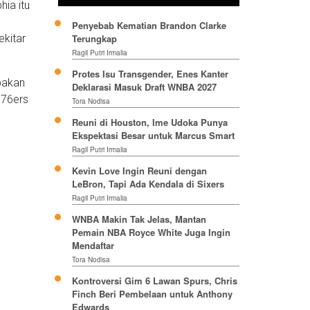
hia itu
Penyebab Kematian Brandon Clarke
ekitar
Terungkap
Ragil Putri Irmalia
Protes Isu Transgender, Enes Kanter
bakan
Deklarasi Masuk Draft WNBA 2027
 76ers
Tora Nodisa
Reuni di Houston, Ime Udoka Punya
Ekspektasi Besar untuk Marcus Smart
Ragil Putri Irmalia
Kevin Love Ingin Reuni dengan
LeBron, Tapi Ada Kendala di Sixers
Ragil Putri Irmalia
WNBA Makin Tak Jelas, Mantan
Pemain NBA Royce White Juga Ingin
Mendaftar
Tora Nodisa
Kontroversi Gim 6 Lawan Spurs, Chris
Finch Beri Pembelaan untuk Anthony
Edwards