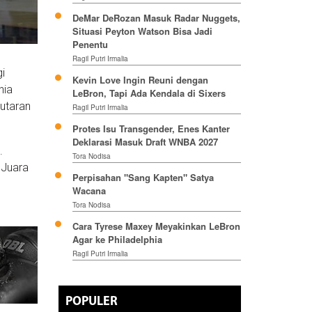
DeMar DeRozan Masuk Radar Nuggets,
Situasi Peyton Watson Bisa Jadi
Penentu
Ragil Putri Irmalia
gi
Kevin Love Ingin Reuni dengan
hia
LeBron, Tapi Ada Kendala di Sixers
utaran
Ragil Putri Irmalia
Protes Isu Transgender, Enes Kanter
Deklarasi Masuk Draft WNBA 2027
.
Tora Nodisa
 Juara
Perpisahan "Sang Kapten" Satya
Wacana
Tora Nodisa
Cara Tyrese Maxey Meyakinkan LeBron
Agar ke Philadelphia
Ragil Putri Irmalia
POPULER