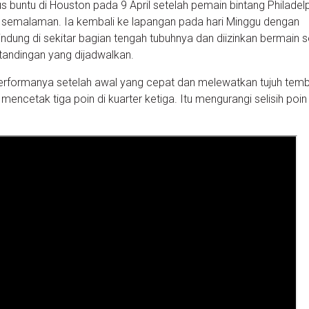
s buntu di Houston pada 9 April setelah pemain bintang Philadelp
u semalaman. Ia kembali ke lapangan pada hari Minggu dengan
ung di sekitar bagian tengah tubuhnya dan diizinkan bermain s
tandingan yang dijadwalkan.
erformanya setelah awal yang cepat dan melewatkan tujuh tem
 mencetak tiga poin di kuarter ketiga. Itu mengurangi selisih poin