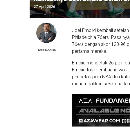
27 April 2026
Joel Embiid kembali setelah 
Philadelphia 76ers. Pasalny
76ers dengan skor 128-96 p
Tora Nodisa
pertama mereka.
Embiid mencetak 26 poin dal
Embiid tak membuang waktu 
pencetak poin NBA dua kali
menambahkan
dunk
dua tan