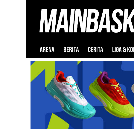
ARENA
BERITA
CERITA
LIGA & KO