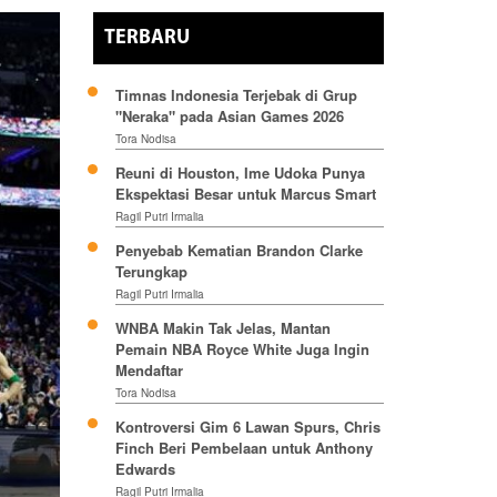
TERBARU
Timnas Indonesia Terjebak di Grup
"Neraka" pada Asian Games 2026
Tora Nodisa
Reuni di Houston, Ime Udoka Punya
Ekspektasi Besar untuk Marcus Smart
Ragil Putri Irmalia
Penyebab Kematian Brandon Clarke
Terungkap
Ragil Putri Irmalia
WNBA Makin Tak Jelas, Mantan
Pemain NBA Royce White Juga Ingin
Mendaftar
Tora Nodisa
Kontroversi Gim 6 Lawan Spurs, Chris
Finch Beri Pembelaan untuk Anthony
Edwards
Ragil Putri Irmalia