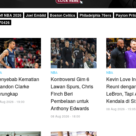
off NBA 2026
Joel Embiid
Boston Celtics
Philadelphia 76ers
Payton Prit
70426
A
NBA
NBA
enyebab Kematian
Kontroversi Gim 6
Kevin Love In
randon Clarke
Lawan Spurs, Chris
Reuni denga
erungkap
Finch Beri
LeBron, Tapi
Pembelaan untuk
Kendala di Si
Aug 2026 - 19:00
Anthony Edwards
08 Aug 2026 - 15:05
08 Aug 2026 - 18:00