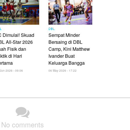
L
DBL
 Dimulai! Skuad
Sempat Minder
L All-Star 2026
Bersaing di DBL
ah Fisik dan
Camp, Kini Matthew
ktik di Hari
Ivander Buat
ertama
Keluarga Bangga
Jun 2026 - 09:06
06 May 2026 - 17:22
No comments