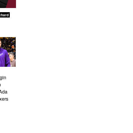
chard
gin
n
 Ada
xers